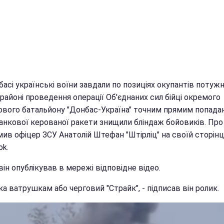
асі українські воїни завдали по позиціях окупантів потуж
 районі проведення операції Об'єднаних сил бійці окремого
вого батальйону "Донбас-Україна" точним прямим попада
анкової керованої ракети знищили бліндаж бойовиків. Про
ив офіцер ЗСУ Анатолій Штефан "Штірліц" на своїй сторінц
ok.
ін опублікував в мережі відповідне відео.
 ватрушкам або черговий "Страйк", - підписав він ролик.