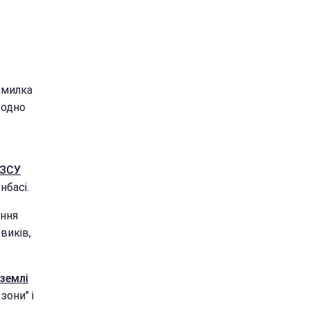
омилка
 одно
ЗСУ
нбасі.
ення
виків,
 землі
зони" і