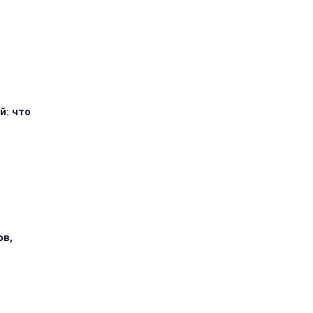
й: что
ов,