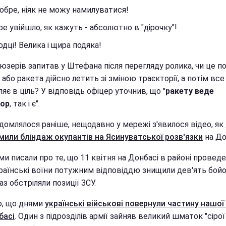
обре, ніяк не можу намилуватися!
е увійшло, як кажуть - абсолютно в "дірочку"!
дці! Велика і щира подяка!
юзерів запитав у Штефана після перегляду ролика, чи це п
або ракета дійсно летить зі зміною траєкторії, а потім все
яє в ціль? У відповідь офіцер уточнив, що "
ракету веде
тор
, так і є".
домлялося раніше, нещодавно у мережі з'явилося відео, як
мили бліндаж окупантів на Ясинуватської розв'язки
на До
и писали про те, що 11 квітня на Донбасі в районі провед
раїнські воїни потужним відповіддю знищили дев'ять бойо
раз обстріляли позиції ЗСУ.
, що днями
українські військові повернули частину нашої
басі
. Один з підрозділів армії зайняв великий шматок "сірої 