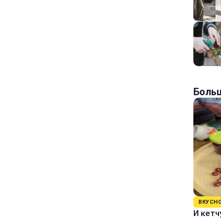
Больш
ВКУСН
И кетч