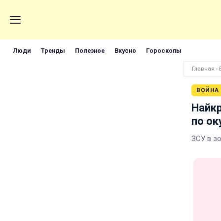
Люди
Тренды
Полезное
Вкусно
Гороскопы
Главная
›
ВОЙНА
Найкр
по ок
ЗСУ в з