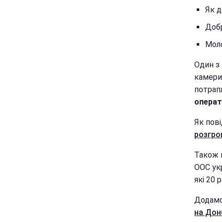
Як д
Добр
Моло
Один з 
камери 
потрапл
опера
Як пові
розгро
Також м
ООС ук
які 20 
Додамо
на Дон