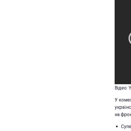
Відео: 
У коме
україн
на фрон
Супе