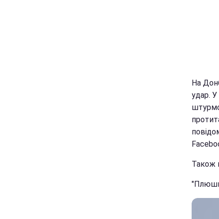
На Донб
удар. У
штурмо
протит
повідом
Facebo
Також в
"Плюшка