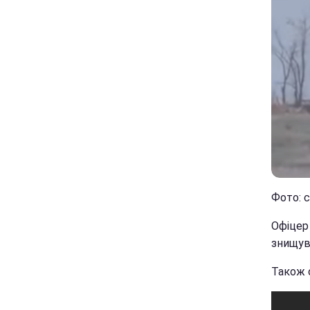
Фото: 
Офіцер 
знищува
Також о