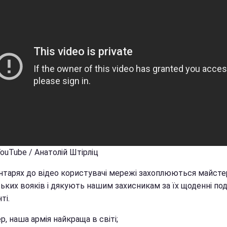
YouTube / Анатолій Штірліц
нтарях до відео користувачі мережі захоплюються майст
ських вояків і дякують нашим захисникам за їх щоденні по
ті.
р, наша армія найкраща в світі;