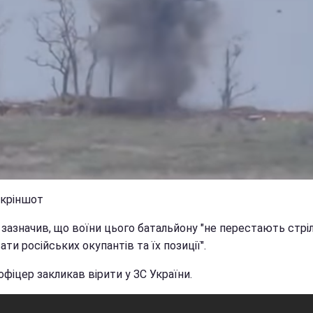
скріншот
зазначив, що воїни цього батальйону "не перестають стріл
ти російських окупантів та їх позиції".
фіцер закликав вірити у ЗС України.