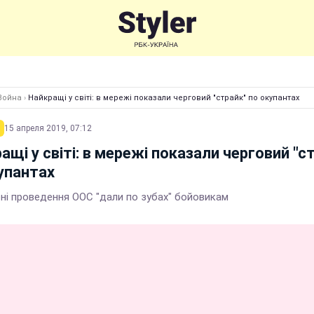
Война
›
Найкращі у світі: в мережі показали черговий "страйк" по окупантах
15 апреля 2019, 07:12
ащі у світі: в мережі показали черговий "с
упантах
оні проведення ООС "дали по зубах" бойовикам