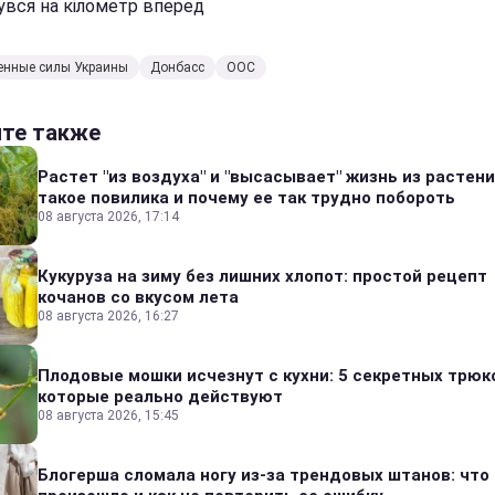
увся на кілометр вперед
енные силы Украины
Донбасс
ООС
йте также
Растет "из воздуха" и "высасывает" жизнь из растени
такое повилика и почему ее так трудно побороть
08 августа 2026, 17:14
Кукуруза на зиму без лишних хлопот: простой рецепт
кочанов со вкусом лета
08 августа 2026, 16:27
Плодовые мошки исчезнут с кухни: 5 секретных трюк
которые реально действуют
08 августа 2026, 15:45
Блогерша сломала ногу из-за трендовых штанов: что