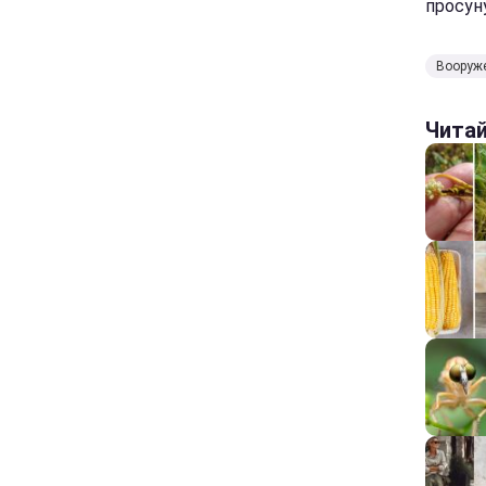
просун
Вооруж
Чита