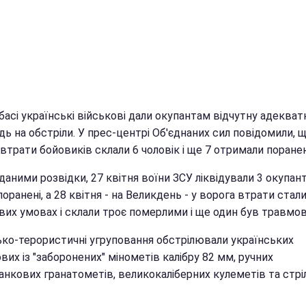
асі українські військові дали окупантам відчутну адекват
дь на обстріли. У прес-центрі Об'єднаних сил повідомили, щ
 втрати бойовиків склали 6 чоловік і ще 7 отримали поране
 даними розвідки, 27 квітня воїни ЗСУ ліквідували 3 окупанті
поранені, а 28 квітня - на Великдень - у ворога втрати стал
вих умовах і склали троє померлими і ще один був травмов
ько-терористичні угруповання обстрілювали українських
вих із "заборонених" мінометів калібру 82 мм, ручних
анкових гранатометів, великокаліберних кулеметів та стрі