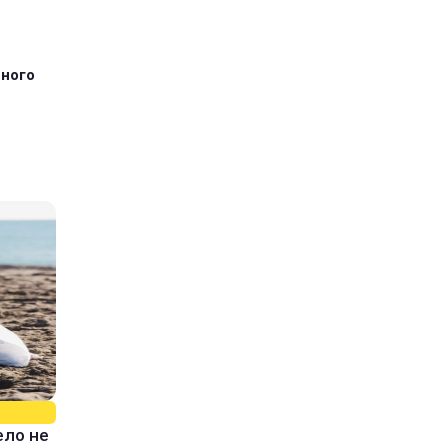
тного
ело не