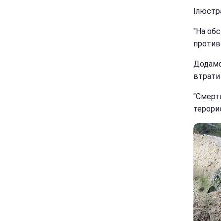
Ілюстра
"На обс
против
Додамо
втрати 
"Смертю
терори