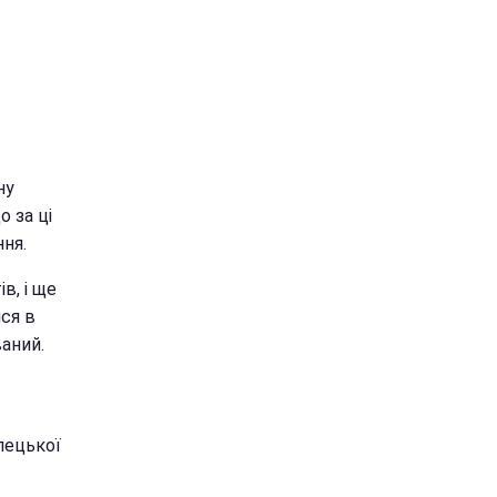
ну
о за ці
ння.
в, і ще
ися в
аний.
лецької