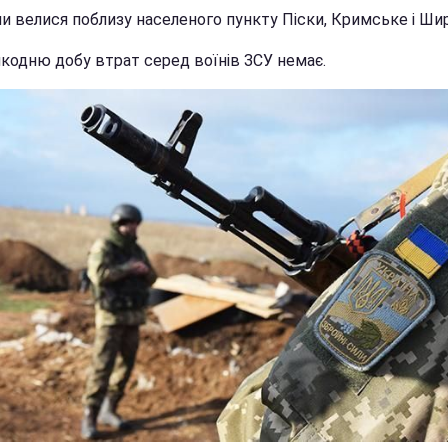
и велися поблизу населеного пункту Піски, Кримське і Шир
икодню добу втрат серед воїнів ЗСУ немає.