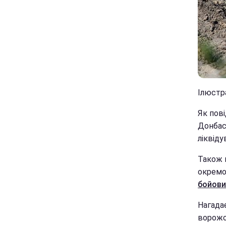
Ілюстра
Як пові
Донбасі
ліквіду
Також м
окремо
бойови
Нагадає
ворожої