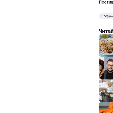
Противн
Вооруж
Чита