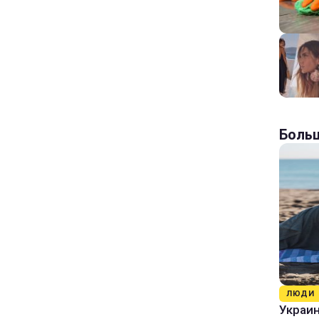
Больш
ЛЮДИ
Украин