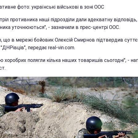
тивне фото: українські військові в зоні ООС
тріл противника наші підрозділи дали адекватну відповідь,
ника уточнюються", - зазначили в прес-центрі ООС.
, що в мережі бойовик Олексій Смирнов підтвердив суттє
"ДНРівців", передає real-vin.com.
 хоробрих полягли кілька наших товаришів сьогодні", - на
ст.