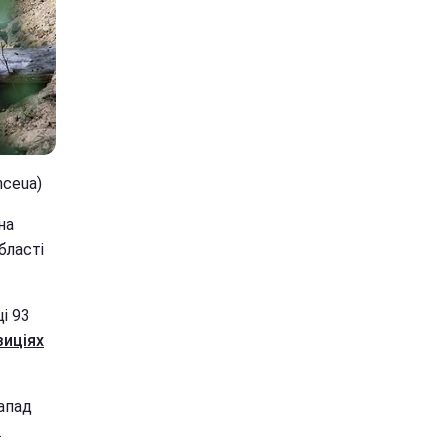
nceua)
на
бласті
і 93
зиціях
напад
.