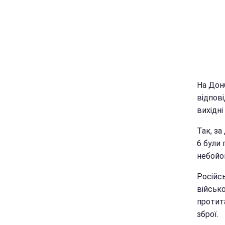
На Донб
відпові
вихідні
Так, за
6 були 
небойо
Російс
військо
протит
зброї.