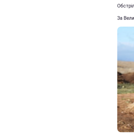
Обстріл
За Вел