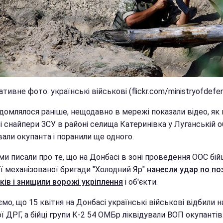
тивне фото: українські військові (flickr.com/ministryofdefe
домлялося раніше, нещодавно в мережі показали відео, як 
 снайпери ЗСУ в районі селища Катеринівка у Луганській о
вали окупанта і поранили ще одного.
и писали про те, що на Донбасі в зоні проведення ООС бійц
ї механізованої бригади "Холодний Яр"
нанесли удар по по
ків і знищили ворожі укріплення
і об'єкти.
мо, що 15 квітня на Донбасі українські військові відбили 
 ДРГ, а бійці групи К-2 54 ОМБр ліквідували ВОП окупантів