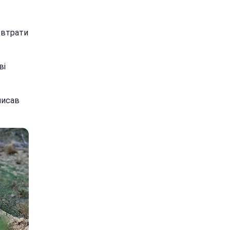
 втрати
ві
писав