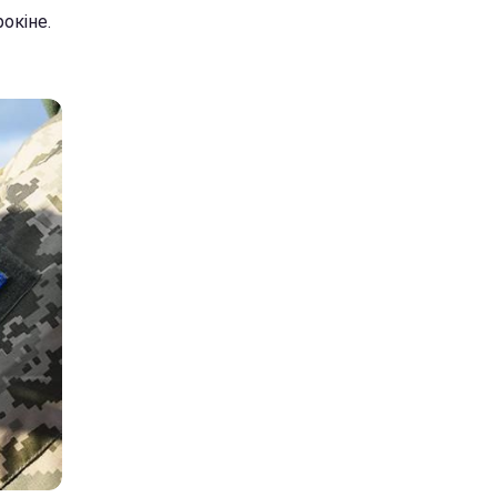
окіне.