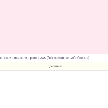
аїнський військовий в районі ООС (flickr.com/ministryofdefenceua)
Поделиться: