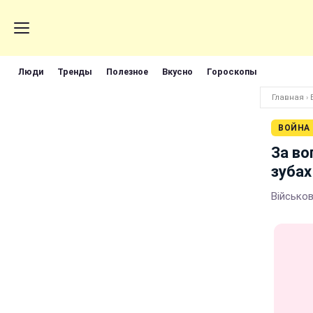
Люди
Тренды
Полезное
Вкусно
Гороскопы
Главная
›
ВОЙНА
За во
зубах
Військов