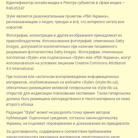
Идентификатор онлайн-медиа в Реестре субъектов в сфере медиа —
R40-05347
Styler является развлекательным проектом «РБК-Украина»,
рассказывающим о людях, трендах и всё, что интересно читать вне
новостей.
Фотографии, иллюстрации и другие изображения принадлежат их
правообладателям. Использование фотографий, отмеченных Getty
Images, допускается исключительно при наличии письменного
разрешения фотоагентства Getty Images. Фотографии, отмеченные
логотипом «Styler» или подписанные «Styler» или «РБК-Украина», могут
использоваться на условиях лицензии Creative Commons Attribution
4.0 International.
При полном или частичном воспроизведении информационных
материалов, опубликованных на вебсайте «Styler» (styler.rbc.ua),
обязательно размещение активной гиперссылки на styler.rbc.ua,
открытой для индексации поисковыми системами. Такая гиперссылка
должна быть размещена непосредственно в тексте материала не ниже
второго абзаца.
Редакция "Styler" может не разделять точку зрения авторов
публикаций. Оценочные суждения, согласно законодательству
Украины, не подлежат опровержению и доказыванию их правдивости.
За достоверность, содержание и соответствие требованиям
законодательства рекламных материалов ответственность несет