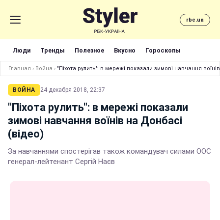
rbc.ua
Люди
Тренды
Полезное
Вкусно
Гороскопы
Главная
›
Война
›
"Піхота рулить": в мережі показали зимові навчання воїні
ВОЙНА
24 декабря 2018, 22:37
"Піхота рулить": в мережі показали
зимові навчання воїнів на Донбасі
(відео)
За навчаннями спостерігав також командувач силами ООС
генерал-лейтенант Сергій Наєв