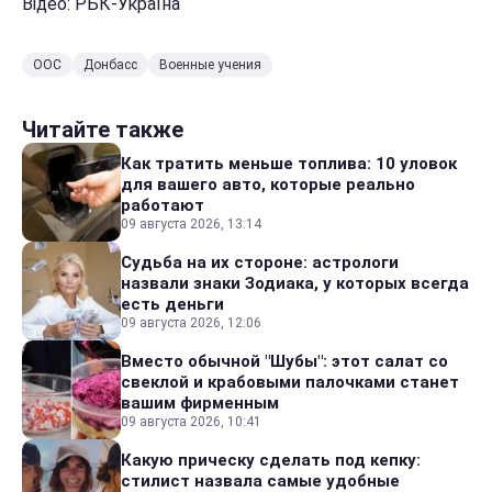
Відео: РБК-Україна
ООС
Донбасс
Военные учения
Читайте также
Как тратить меньше топлива: 10 уловок
для вашего авто, которые реально
работают
09 августа 2026, 13:14
Судьба на их стороне: астрологи
назвали знаки Зодиака, у которых всегда
есть деньги
09 августа 2026, 12:06
Вместо обычной "Шубы": этот салат со
свеклой и крабовыми палочками станет
вашим фирменным
09 августа 2026, 10:41
Какую прическу сделать под кепку:
стилист назвала самые удобные