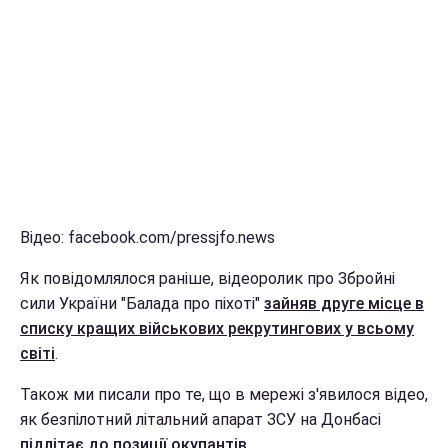
Відео: facebook.com/pressjfo.news
Як повідомлялося раніше, відеоролик про Збройні
сили України "Балада про піхоті"
зайняв друге місце в
списку кращих військових рекрутингових у всьому
світі
.
Також ми писали про те, що в мережі з'явилося відео,
як безпілотний літальний апарат ЗСУ на Донбасі
підлітає до позиції окупантів
.