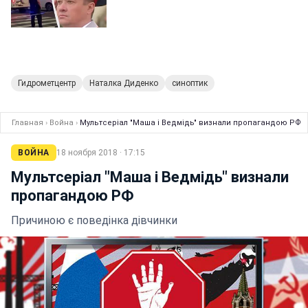
Гидрометцентр
Наталка Диденко
синоптик
Главная
›
Война
›
Мультсеріал "Маша і Ведмідь" визнали пропагандою РФ
ВОЙНА
18 ноября 2018 · 17:15
Мультсеріал "Маша і Ведмідь" визнали
пропагандою РФ
Причиною є поведінка дівчинки