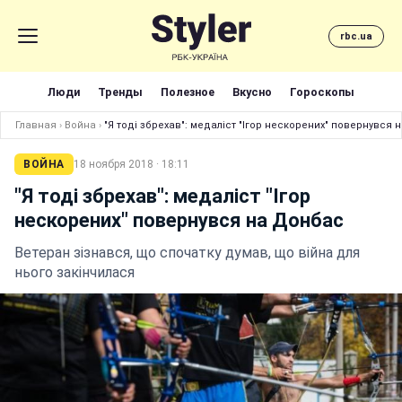
rbc.ua
Люди
Тренды
Полезное
Вкусно
Гороскопы
Главная
›
Война
›
"Я тоді збрехав": медаліст "Ігор нескорених" повернувся
ВОЙНА
18 ноября 2018 · 18:11
"Я тоді збрехав": медаліст "Ігор
нескорених" повернувся на Донбас
Ветеран зізнався, що спочатку думав, що війна для
нього закінчилася