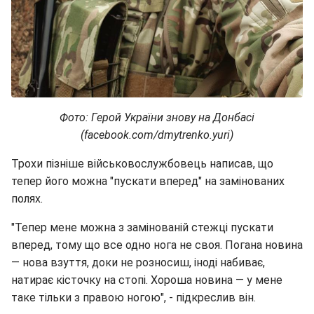
Фото: Герой України знову на Донбасі
(facebook.com/dmytrenko.yuri)
Трохи пізніше військовослужбовець написав, що
тепер його можна "пускати вперед" на замінованих
полях.
"Тепер мене можна з замінованій стежці пускати
вперед, тому що все одно нога не своя. Погана новина
— нова взуття, доки не розносиш, іноді набиває,
натирає кісточку на стопі. Хороша новина — у мене
таке тільки з правою ногою", - підкреслив він.