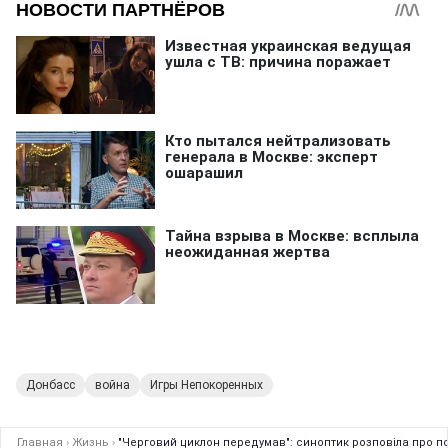
Донбасс
война
Игры Непокоренных
Главная
›
Жизнь
›
"Черговий циклон передумав": синоптик розповіла про п