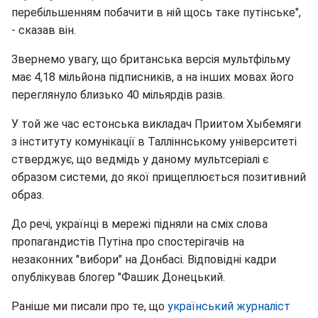
перебільшенням побачити в ній щось таке путінське",
- сказав він.
Звернемо увагу, що британська версія мультфільму
має 4,18 мільйона підписників, а на інших мовах його
переглянуло близько 40 мільярдів разів.
У той же час естонська викладач Приитом Хыбемяги
з інституту комунікації в Талліннському університеті
стверджує, що ведмідь у даному мультсеріалі є
образом системи, до якої прищеплюється позитивний
образ.
До речі, українці в мережі підняли на сміх слова
пропагандистів Путіна про спостерігачів на
незаконних "вибори" на Донбасі. Відповідні кадри
опублікував блогер "Фашик Донецький.
Раніше ми писали про те, що
український журналіст