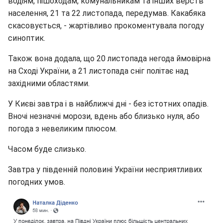
водіям, пішоходам, комунальникам та інших верств
населення, 21 та 22 листопада, передумав. Какабяка
скасовується, - жартівливо прокоментувала погоду
синоптик.
Також вона додала, що 20 листопада негода ймовірна
на Сході України, а 21 листопада сніг політає над
західними областями.
У Києві завтра і в найближчі дні - без істотних опадів.
Вночі незначні морози, вдень або близько нуля, або
погода з невеликим плюсом.
Часом буде слизько.
Завтра у південній половині України несприятливих
погодних умов.