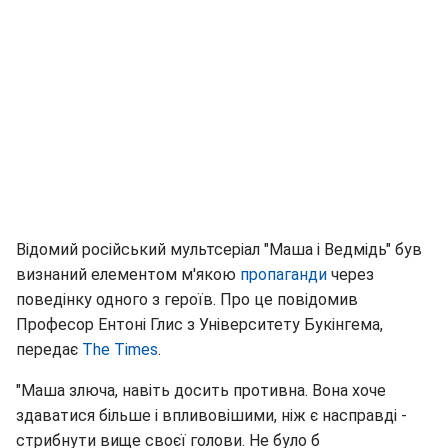
Відомий російський мультсеріал "Маша і Ведмідь" був
визнаний елементом м'якою
пропаганди
через
поведінку одного з героїв. Про це повідомив
Професор Ентоні Глис з Університету Букінгема,
передає
The Times
.
"Маша злюча, навіть досить противна. Вона хоче
здаватися більше і впливовішими, ніж є насправді -
стрибнути вище своєї голови. Не було б