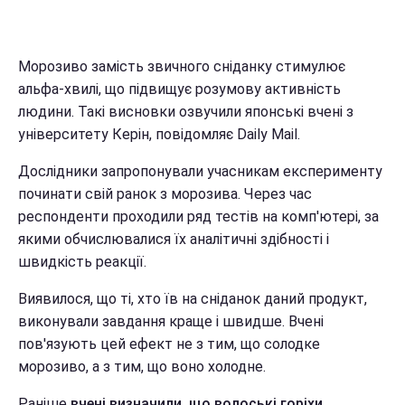
Морозиво замість звичного сніданку стимулює
альфа-хвилі, що підвищує розумову активність
людини. Такі висновки озвучили японські вчені з
університету Керін, повідомляє Daily Mail.
Дослідники запропонували учасникам експерименту
починати свій ранок з морозива. Через час
респонденти проходили ряд тестів на комп'ютері, за
якими обчислювалися їх аналітичні здібності і
швидкість реакції.
Виявилося, що ті, хто їв на сніданок даний продукт,
виконували завдання краще і швидше. Вчені
пов'язують цей ефект не з тим, що солодке
морозиво, а з тим, що воно холодне.
Раніше
вчені визначили, що волоські горіхи