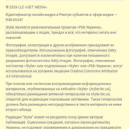
© 2026 LLC «UBT MEDIA»
Идентификатор онлайн-медиа в Реестре субъектов в сфере медиа —
R40-05347
Styler является развлекательным проектом «РБК-Украина»,
рассказывающим о людях, трендах и всё, что интересно читать вне
новостей.
Фотографии, иллюстрации и другие изображения принадлежат их
правообладателям. Использование фотографий, отмеченных Getty
Images, допускается исключительно при наличии письменного
разрешения фотоагентства Getty Images. Фотографии, отмеченные
логотипом «Styler» или подписанные «Styler» или «РБК-Украина», могут
использоваться на условиях лицензии Creative Commons Attribution
4.0 International.
При полном или частичном воспроизведении информационных
материалов, опубликованных на вебсайте «Styler» (styler.rbc.ua),
обязательно размещение активной гиперссылки на styler.rbc.ua,
открытой для индексации поисковыми системами. Такая гиперссылка
должна быть размещена непосредственно в тексте материала не ниже
второго абзаца.
Редакция "Styler" может не разделять точку зрения авторов
публикаций. Оценочные суждения, согласно законодательству
Украины, не подлежат опровержению и доказыванию их правдивости.