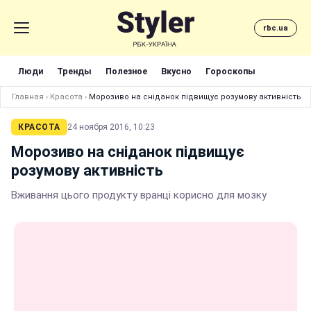
rbc.ua
Люди
Тренды
Полезное
Вкусно
Гороскопы
Главная
›
Красота
›
Морозиво на сніданок підвищує розумову активність
КРАСОТА
24 ноября 2016, 10:23
Морозиво на сніданок підвищує
розумову активність
Вживання цього продукту вранці корисно для мозку