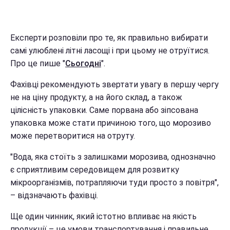
Експерти розповіли про те, як правильно вибирати
самі улюблені літні ласощі і при цьому не отруїтися.
Про це пише "
Сьогодні
".
Фахівці рекомендують звертати увагу в першу чергу
не на ціну продукту, а на його склад, а також
цілісність упаковки. Саме порвана або зіпсована
упаковка може стати причиною того, що морозиво
може перетворитися на отруту.
"Вода, яка стоїть з залишками морозива, однозначно
є сприятливим середовищем для розвитку
мікроорганізмів, потрапляючи туди просто з повітря",
– відзначають фахівці.
Ще один чинник, який істотно впливає на якість
продукції – це умови транспортування і правильне