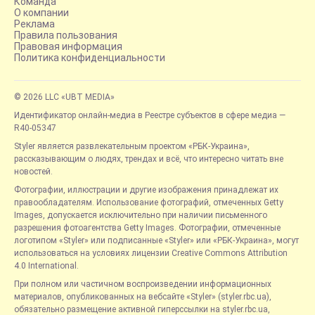
Команда
О компании
Реклама
Правила пользования
Правовая информация
Политика конфиденциальности
© 2026 LLC «UBT MEDIA»
Идентификатор онлайн-медиа в Реестре субъектов в сфере медиа —
R40-05347
Styler является развлекательным проектом «РБК-Украина»,
рассказывающим о людях, трендах и всё, что интересно читать вне
новостей.
Фотографии, иллюстрации и другие изображения принадлежат их
правообладателям. Использование фотографий, отмеченных Getty
Images, допускается исключительно при наличии письменного
разрешения фотоагентства Getty Images. Фотографии, отмеченные
логотипом «Styler» или подписанные «Styler» или «РБК-Украина», могут
использоваться на условиях лицензии Creative Commons Attribution
4.0 International.
При полном или частичном воспроизведении информационных
материалов, опубликованных на вебсайте «Styler» (styler.rbc.ua),
обязательно размещение активной гиперссылки на styler.rbc.ua,