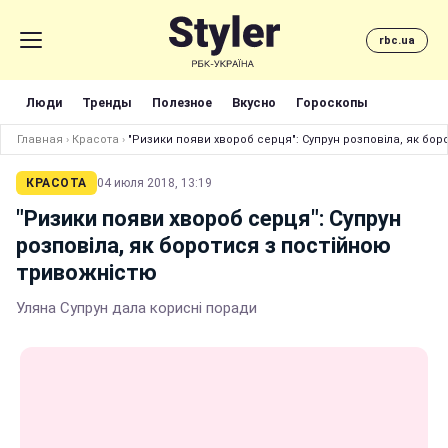
rbc.ua
Люди
Тренды
Полезное
Вкусно
Гороскопы
Главная
›
Красота
›
"Ризики появи хвороб серця": Супрун розповіла, як бо
КРАСОТА
04 июля 2018, 13:19
"Ризики появи хвороб серця": Супрун
розповіла, як боротися з постійною
тривожністю
Уляна Супрун дала корисні поради