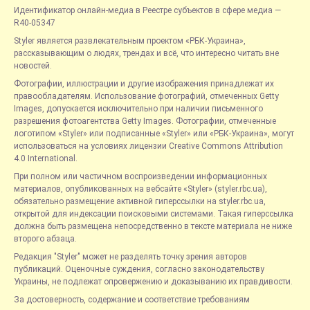
Идентификатор онлайн-медиа в Реестре субъектов в сфере медиа —
R40-05347
Styler является развлекательным проектом «РБК-Украина»,
рассказывающим о людях, трендах и всё, что интересно читать вне
новостей.
Фотографии, иллюстрации и другие изображения принадлежат их
правообладателям. Использование фотографий, отмеченных Getty
Images, допускается исключительно при наличии письменного
разрешения фотоагентства Getty Images. Фотографии, отмеченные
логотипом «Styler» или подписанные «Styler» или «РБК-Украина», могут
использоваться на условиях лицензии Creative Commons Attribution
4.0 International.
При полном или частичном воспроизведении информационных
материалов, опубликованных на вебсайте «Styler» (styler.rbc.ua),
обязательно размещение активной гиперссылки на styler.rbc.ua,
открытой для индексации поисковыми системами. Такая гиперссылка
должна быть размещена непосредственно в тексте материала не ниже
второго абзаца.
Редакция "Styler" может не разделять точку зрения авторов
публикаций. Оценочные суждения, согласно законодательству
Украины, не подлежат опровержению и доказыванию их правдивости.
За достоверность, содержание и соответствие требованиям