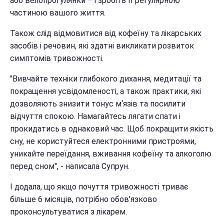
або велопрогулянки – і зробіть її регулярною
частиною вашого життя.
Також слід відмовитися від кофеїну та лікарських
засобів і речовин, які здатні викликати розвиток
симптомів тривожності.
"Вивчайте техніки глибокого дихання, медитації та
покращення усвідомленості, а також практики, які
дозволяють знизити тонус м‘язів та посилити
відчуття спокою. Намагайтесь лягати спати і
прокидатись в однаковий час. Щоб покращити якість
сну, не користуйтеся електронними пристроями,
уникайте переїдання, вживання кофеїну та алкоголю
перед сном", - написала Супрун.
І додала, що якщо почуття тривожності триває
більше 6 місяців, потрібно обов'язково
проконсультуватися з лікарем.