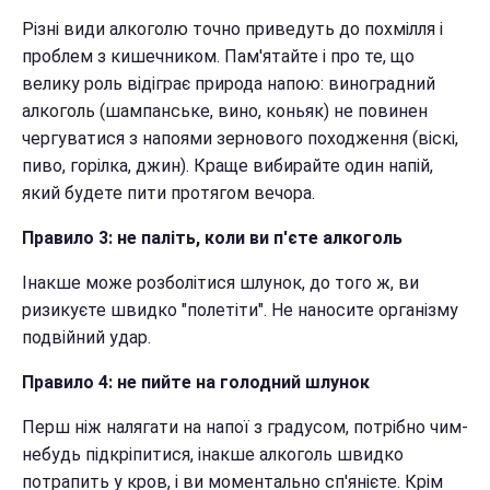
Різні види алкоголю точно приведуть до похмілля і
проблем з кишечником. Пам'ятайте і про те, що
велику роль відіграє природа напою: виноградний
алкоголь (шампанське, вино, коньяк) не повинен
чергуватися з напоями зернового походження (віскі,
пиво, горілка, джин). Краще вибирайте один напій,
який будете пити протягом вечора.
Правило 3: не паліть, коли ви п'єте алкоголь
Інакше може розболітися шлунок, до того ж, ви
ризикуєте швидко "полетіти". Не наносите організму
подвійний удар.
Правило 4: не пийте на голодний шлунок
Перш ніж налягати на напої з градусом, потрібно чим-
небудь підкріпитися, інакше алкоголь швидко
потрапить у кров, і ви моментально сп'янієте. Крім