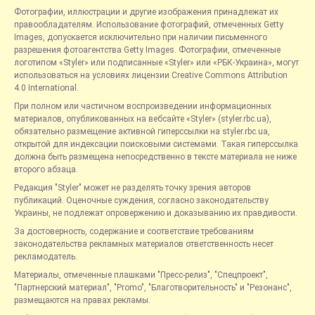
Фотографии, иллюстрации и другие изображения принадлежат их
правообладателям. Использование фотографий, отмеченных Getty
Images, допускается исключительно при наличии письменного
разрешения фотоагентства Getty Images. Фотографии, отмеченные
логотипом «Styler» или подписанные «Styler» или «РБК-Украина», могут
использоваться на условиях лицензии Creative Commons Attribution
4.0 International.
При полном или частичном воспроизведении информационных
материалов, опубликованных на вебсайте «Styler» (styler.rbc.ua),
обязательно размещение активной гиперссылки на styler.rbc.ua,
открытой для индексации поисковыми системами. Такая гиперссылка
должна быть размещена непосредственно в тексте материала не ниже
второго абзаца.
Редакция "Styler" может не разделять точку зрения авторов
публикаций. Оценочные суждения, согласно законодательству
Украины, не подлежат опровержению и доказыванию их правдивости.
За достоверность, содержание и соответствие требованиям
законодательства рекламных материалов ответственность несет
рекламодатель.
Материалы, отмеченные плашками "Пресс-релиз", "Спецпроект",
"Партнерский материал", "Promo", "Благотворительность" и "Резонанс",
размещаются на правах рекламы.