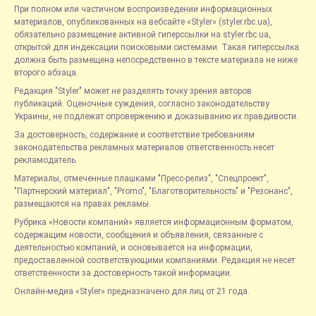
При полном или частичном воспроизведении информационных
материалов, опубликованных на вебсайте «Styler» (styler.rbc.ua),
обязательно размещение активной гиперссылки на styler.rbc.ua,
открытой для индексации поисковыми системами. Такая гиперссылка
должна быть размещена непосредственно в тексте материала не ниже
второго абзаца.
Редакция "Styler" может не разделять точку зрения авторов
публикаций. Оценочные суждения, согласно законодательству
Украины, не подлежат опровержению и доказыванию их правдивости.
За достоверность, содержание и соответствие требованиям
законодательства рекламных материалов ответственность несет
рекламодатель.
Материалы, отмеченные плашками "Пресс-релиз", "Спецпроект",
"Партнерский материал", "Promo", "Благотворительность" и "Резонанс",
размещаются на правах рекламы.
Рубрика «Новости компаний» является информационным форматом,
содержащим новости, сообщения и объявления, связанные с
деятельностью компаний, и основывается на информации,
предоставленной соответствующими компаниями. Редакция не несет
ответственности за достоверность такой информации.
Онлайн-медиа «Styler» предназначено для лиц от 21 года.