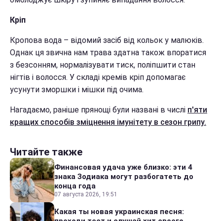
Кріп
Кропова вода – відомий засіб від кольок у малюків.
Однак ця звична нам трава здатна також впоратися
з безсонням, нормалізувати тиск, поліпшити стан
нігтів і волосся. У складі кремів кріп допомагає
усунути зморшки і мішки під очима.
Нагадаємо, раніше прянощі були названі в числі
п'яти
кращих способів зміцнення імунітету в сезон грипу.
Читайте также
Финансовая удача уже близко: эти 4
знака Зодиака могут разбогатеть до
конца года
07 августа 2026, 19:51
Какая ты новая украинская песня:
проходи тест и слушай хит своего