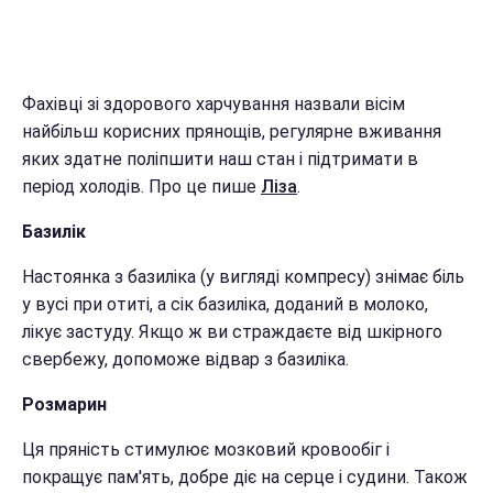
Фахівці зі здорового харчування назвали вісім
найбільш корисних прянощів, регулярне вживання
яких здатне поліпшити наш стан і підтримати в
період холодів. Про це пише
Ліза
.
Базилік
Настоянка з базиліка (у вигляді компресу) знімає біль
у вусі при отиті, а сік базиліка, доданий в молоко,
лікує застуду. Якщо ж ви страждаєте від шкірного
свербежу, допоможе відвар з базиліка.
Розмарин
Ця пряність стимулює мозковий кровообіг і
покращує пам'ять, добре діє на серце і судини. Також