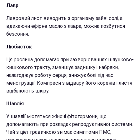
Лавр
Лавровий лист виводить з організму зайві солі, а
вдихаючи ефірне масло з лавра, можна позбутися
безсоння.
Любисток
Ця рослина допомагає при захворюваннях шлунково-
кишкового тракту, зменшує задишку і набряки,
налагоджує роботу серця, знижує болі під час
менструації. Компреси з відвару його коренів і листя
відбілюють шкіру.
Шавлія
У шавлії містяться жіночі фітогормони, що
допомагають при розладах репродуктивної системи.
Чай з цієї травичкою знімає симптоми ПМС,
омолоджує шкіру і зупиняє випадання волосся.