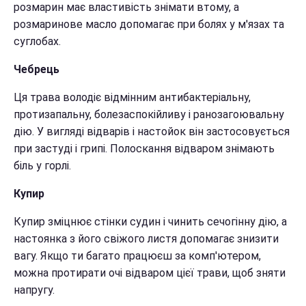
розмарин має властивість знімати втому, а
розмаринове масло допомагає при болях у м'язах та
суглобах.
Чебрець
Ця трава володіє відмінним антибактеріальну,
протизапальну, болезаспокійливу і ранозагоювальну
дію. У вигляді відварів і настойок він застосовується
при застуді і грипі. Полоскання відваром знімають
біль у горлі.
Купир
Купир зміцнює стінки судин і чинить сечогінну дію, а
настоянка з його свіжого листя допомагає знизити
вагу. Якщо ти багато працюєш за комп'ютером,
можна протирати очі відваром цієї трави, щоб зняти
напругу.