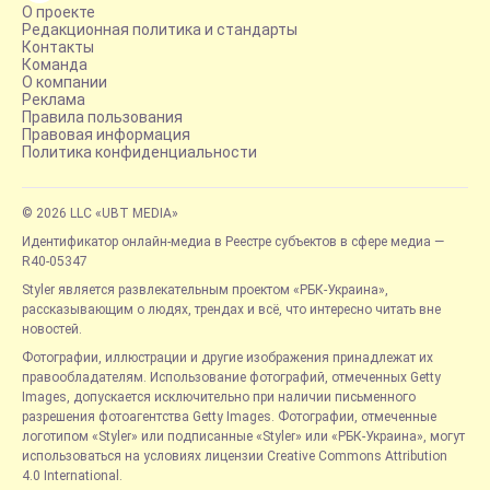
О проекте
Редакционная политика и стандарты
Контакты
Команда
О компании
Реклама
Правила пользования
Правовая информация
Политика конфиденциальности
© 2026 LLC «UBT MEDIA»
Идентификатор онлайн-медиа в Реестре субъектов в сфере медиа —
R40-05347
Styler является развлекательным проектом «РБК-Украина»,
рассказывающим о людях, трендах и всё, что интересно читать вне
новостей.
Фотографии, иллюстрации и другие изображения принадлежат их
правообладателям. Использование фотографий, отмеченных Getty
Images, допускается исключительно при наличии письменного
разрешения фотоагентства Getty Images. Фотографии, отмеченные
логотипом «Styler» или подписанные «Styler» или «РБК-Украина», могут
использоваться на условиях лицензии Creative Commons Attribution
4.0 International.