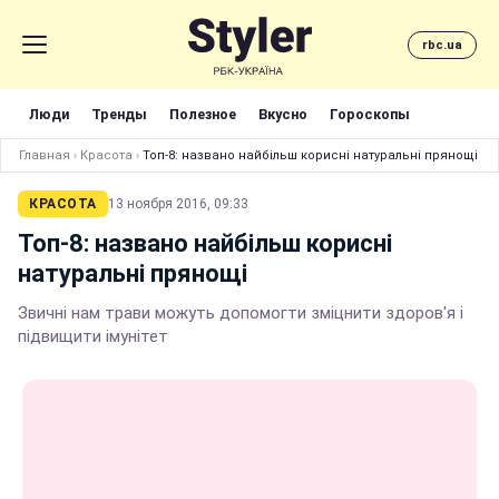
rbc.ua
Люди
Тренды
Полезное
Вкусно
Гороскопы
Главная
›
Красота
›
Топ-8: названо найбільш корисні натуральні прянощі
КРАСОТА
13 ноября 2016, 09:33
Топ-8: названо найбільш корисні
натуральні прянощі
Звичні нам трави можуть допомогти зміцнити здоров'я і
підвищити імунітет