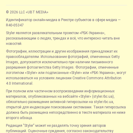
© 2026 LLC «UBT MEDIA»
Идентификатор онлайн-медиа в Реестре субъектов в сфере медиа —
R40-05347
Styler является развлекательным проектом «РБК-Украина»,
рассказывающим о людях, трендах и всё, что интересно читать вне
новостей.
Фотографии, иллюстрации и другие изображения принадлежат их
правообладателям. Использование фотографий, отмеченных Getty
Images, допускается исключительно при наличии письменного
разрешения фотоагентства Getty Images. Фотографии, отмеченные
логотипом «Styler» или подписанные «Styler» или «РБК-Украина», могут
использоваться на условиях лицензии Creative Commons Attribution
4.0 International.
При полном или частичном воспроизведении информационных
материалов, опубликованных на вебсайте «Styler» (styler.rbc.ua),
обязательно размещение активной гиперссылки на styler.rbc.ua,
открытой для индексации поисковыми системами. Такая гиперссылка
должна быть размещена непосредственно в тексте материала не ниже
второго абзаца.
Редакция "Styler" может не разделять точку зрения авторов
публикаций. Оценочные суждения, согласно законодательству