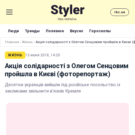
rbc.ua
Люди
Тренды
Полезное
Вкусно
Гороскопы
Главная
›
Жизнь
›
Акція солідарності з Олегом Сенцовим пройшла в Києві 
ЖИЗНЬ
13 июня 2018, 14:20
Акція солідарності з Олегом Сенцовим
пройшла в Києві (фоторепортаж)
Десятки українців вийшли під російське посольство із
закликами звільнити в'язнів Кремля