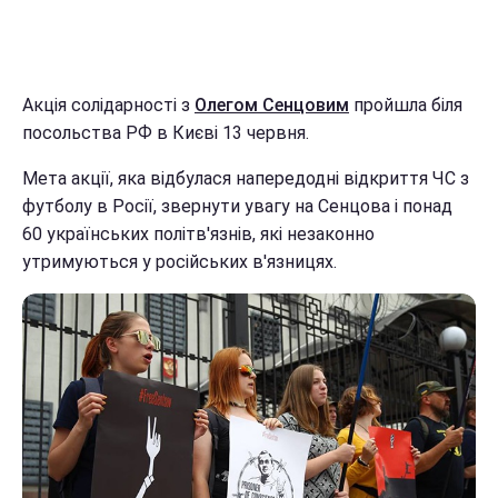
Акція солідарності з
Олегом Сенцовим
пройшла біля
посольства РФ в Києві 13 червня.
Мета акції, яка відбулася напередодні відкриття ЧС з
футболу в Росії, звернути увагу на Сенцова і понад
60 українських політв'язнів, які незаконно
утримуються у російських в'язницях.