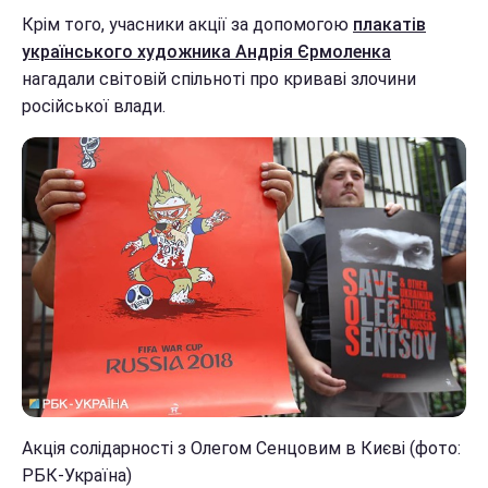
Крім того, учасники акції за допомогою
плакатів
українського художника Андрія Єрмоленка
нагадали світовій спільноті про криваві злочини
російської влади.
Акція солідарності з Олегом Сенцовим в Києві (фото:
РБК-Україна)