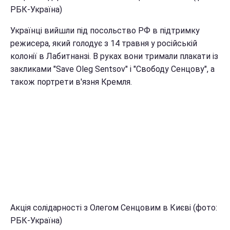
РБК-Україна)
Українці вийшли під посольство РФ в підтримку
режисера, який голодує з 14 травня у російській
колонії в Лабитнанзі. В руках вони тримали плакати із
закликами "Save Oleg Sentsov" і "Свободу Сенцову", а
також портрети в'язня Кремля.
Акція солідарності з Олегом Сенцовим в Києві (фото:
РБК-Україна)