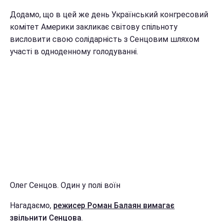
Додамо, що в цей же день Український конгресовий
комітет Америки закликає світову спільноту
висловити свою солідарність з Сенцовим шляхом
участі в одноденному голодуванні.
Олег Сенцов. Один у полі воїн
Нагадаємо,
режисер Роман Балаян вимагає
звільнити Сенцова
.