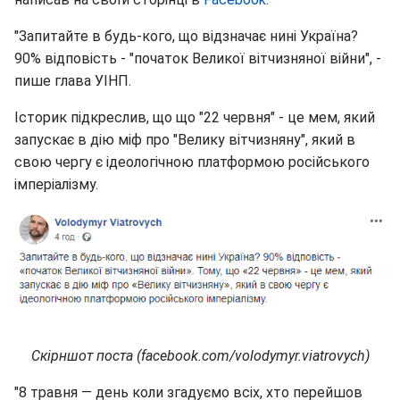
"Запитайте в будь-кого, що відзначає нині Україна?
90% відповість - "початок Великої вітчизняної війни", -
пише глава УІНП.
Історик підкреслив, що що "22 червня" - це мем, який
запускає в дію міф про "Велику вітчизняну", який в
свою чергу є ідеологічною платформою російського
імперіалізму.
Скірншот поста (facebook.com/volodymyr.viatrovych)
"8 травня — день коли згадуємо всіх, хто перейшов