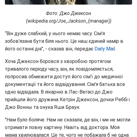
Фото: Джо Джексон
(wikipedia.org/Joe_Jackson_(manager))
“Він дуже слабкий, у нього немає часу. Сім'я
зобов'язана бути біля нього. Це наш єдиний намір в
його останні дні", - сказав він, передає
Daily Mail
.
Хоча Джексон боровся з хворобою протягом
тривалого періоду часу, він, як повідомляється,
попросив обмежити доступ його сім'ї до медичної
документації та його відвідування. Сім'я батька все
одно відвідала. В лікарню в Лас-Вегасі до Джо
прийшли його дружина Кетрін Джексон, дочки Реббі і
Джо Вонны та онука Яши Браун.
"Нам було боляче. Нам не сказали, де він, і ми не могли
отримати повну картину. Навіть від доктора. Моя
мама хвилювалася. Це те, чого не побажала б не одна