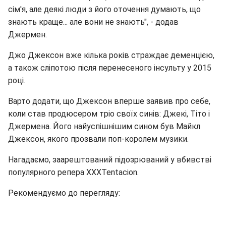
сім'я, але деякі люди з його оточення думають, що
знають краще... але вони не знають", - додав
Джермен.
Джо Джексон вже кілька років страждає деменцією,
а також сліпотою після перенесеного інсульту у 2015
році.
Варто додати, що Джексон вперше заявив про себе,
коли став продюсером тріо своїх синів: Джекі, Тіто і
Джермена. Його найуспішнішим сином був Майкл
Джексон, якого прозвали поп-королем музики.
Нагадаємо, заарештований підозрюваний у вбивстві
популярного репера XXXTentacion.
Рекомендуємо до перегляду: