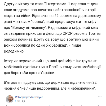
Другу світову та став її жертвами. 1 вересня — день
коли згадуємо про початок найстрашнішої в історії
людства війни. Відзначення 22 червня на державному
рівні — атавізм "совка", який продовжує життя міфу
про "Велику вітчизняну". Радянського міфу, який мав
за завдання приховати факт, що СРСР разом з Третім
рейхом починав Другу світову, що третину цієї війни
вони боролися по один бік барикад", - пише
Володимир.
Історик переконаний, що нині цей міф — інструмент
мобілізації суспільства в Росії, в тому числі мобілізації
для боротьби проти України.
В’ятрович підсумував, що державне відзначення 22
червня є "не лише недоречним, але й небезпечним".