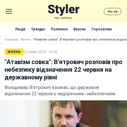
rbc.ua
Люди
Тренды
Полезное
Вкусно
Гороскопы
Главная
›
Жизнь
›
"Атавізм совка": В'ятрович розповів про небезпеку відз
ЖИЗНЬ
22 июня 2018 · 15:42
"Атавізм совка": В'ятрович розповів про
небезпеку відзначення 22 червня на
державному рівні
Володимир В’ятрович вважає, що державне
відзначення 22 червня є недоречним і небезпечним