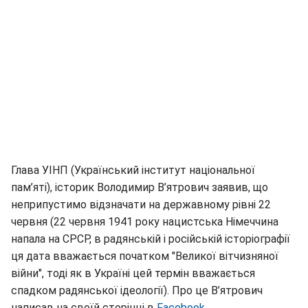
Глава УІНП (Український інститут національної
пам’яті), історик Володимир В’ятрович заявив, що
неприпустимо відзначати на державному рівні 22
червня (22 червня 1941 року нацистська Німеччина
напала на СРСР, в радянській і російській історіографії
ця дата вважається початком "Великої вітчизняної
війни", тоді як в Україні цей термін вважається
спадком радянської ідеології). Про це В’ятрович
написав на своїй сторінці в
Facebook
.