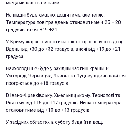
місцями навіть сильний.
На півдні буде хмарно, дощитиме, але тепло.
Температура повітря вдень становитиме + 25 + 28
градусів, вночі +19 +21.
У Криму жарко, синоптики також прогнозують дощ.
Вдень від +30 до +32 градусів, вночі від +19 до +21
градуса.
Найхолодніше буде у західній частині країни. В
Ужгороді, Чернівцях, Львові та Луцьку вдень повітря
прогріється до +18 градусів.
В Івано-Франківську, Хмельницькому, Тернополі та
Рівному від +15 до +17 градусів. Нічна температура
становитиме від +10 до +13 градусів.
У західних областях в суботу буде йти дощ.