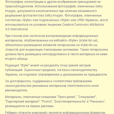
Фотографии, иллюстрации и другие изображения принадлежат их
правообладателям. Использование фотографий, отмеченных Getty
Images, допускается исключительно при наличии письменного
разрешения фотоагентства Getty Images. Фотографии, отмеченные
логотипом «Styler» или подписанные «Styler» или «РБК-Украина», могут
использоваться на условиях лицензии Creative Commons Attribution
4.0 International.
При полном или частичном воспроизведении информационных
материалов, опубликованных на вебсайте «Styler» (styler.rbc.ua),
обязательно размещение активной гиперссылки на styler.rbc.ua,
открытой для индексации поисковыми системами. Такая гиперссылка
должна быть размещена непосредственно в тексте материала не ниже
второго абзаца.
Редакция "Styler" может не разделять точку зрения авторов
публикаций. Оценочные суждения, согласно законодательству
Украины, не подлежат опровержению и доказыванию их правдивости.
За достоверность, содержание и соответствие требованиям
законодательства рекламных материалов ответственность несет
рекламодатель.
Материалы, отмеченные плашками "Пресс-релиз", "Спецпроект",
"Партнерский материал", "Promo", "Благотворительность" и "Резонанс",
размещаются на правах рекламы.
Рубрика «Новости компаний» является информационным форматом,