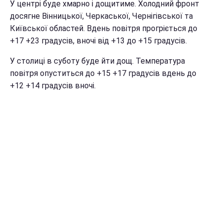
У центрі буде хмарно і дощитиме. Холодний фронт
досягне Вінницької, Черкаської, Чернігівської та
Київської областей. Вдень повітря прогріється до
+17 +23 градусів, вночі від +13 до +15 градусів.
У столиці в суботу буде йти дощ. Температура
повітря опуститься до +15 +17 градусів вдень до
+12 +14 градусів вночі.