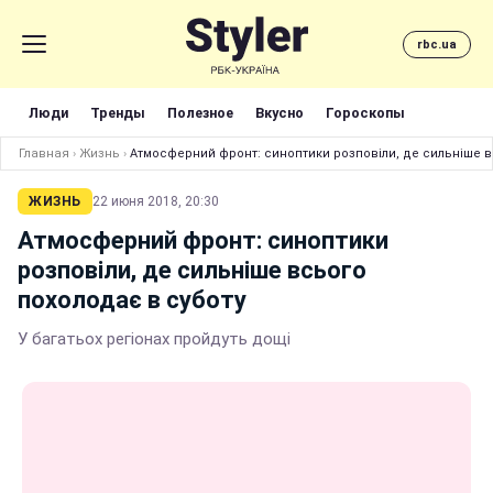
rbc.ua
Люди
Тренды
Полезное
Вкусно
Гороскопы
Главная
›
Жизнь
›
Атмосферний фронт: синоптики розповіли, де сильніше в
ЖИЗНЬ
22 июня 2018, 20:30
Атмосферний фронт: синоптики
розповіли, де сильніше всього
похолодає в суботу
У багатьох регіонах пройдуть дощі