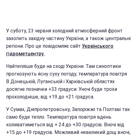
У суботу, 23 червня холодний атмосферний фронт
захопить західну частину України, а також центральні
регіони. Про це повідомляє сайт
Українського
гідрометцентру.
Найтепліше буде на сході України. Там синоптики
прогнозують ясну суху погоду, температура повітря
В Донецькій, Луганській і Харківській областях
досягне позначки +33 градуси. Уночі буде трохи
прохолодніше, від +19 до +21 градуса.
У Сумах, Дніпропетровську, Запоріжжі та Полтаві так
само буде тепло. Температура повітря вдень
коливатиметься від + 24 до +30 градусів. Вночі від
+15 до +19 градусів. Можливий невеликий дощ вночі,