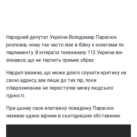
Народний депутат України Володимир Парасюк
розповів, чому так часто лізе в бійку з колегами по
парламенту. В інтерв'ю телеканалу 112 Україна він
зізнався, що не терпить прямих образ.
Нардеп вважає, що може довго слухати критику на
свою адресу, але лише до тих пір, поки
співрозмовник не переступає межу людської
гідності.
При цьому своє епатажну поведінку Парасюк
називає єдино вірним в сьогоднішніх обставинах.