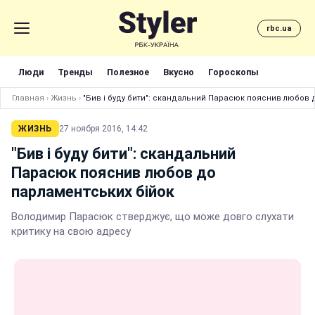
rbc.ua
Люди
Тренды
Полезное
Вкусно
Гороскопы
Главная
›
Жизнь
›
"Бив і буду бити": скандальний Парасюк пояснив любов 
ЖИЗНЬ
27 ноября 2016, 14:42
"Бив і буду бити": скандальний
Парасюк пояснив любов до
парламентських бійок
Володимир Парасюк стверджує, що може довго слухати
критику на свою адресу