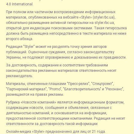
4.0 International.
При полном или частичном воспроизведении информационных
материалов, опубликованных на вебсайте «Styler» (styler.rbc.ua),
обязательно размещение активной гиперссылки на styler.rbc.ua,
открытой для индексации поисковыми системами. Такая гиперссылка
должна быть размещена непосредственно в тексте материала не ниже
второго абзаца.
Редакция "Styler" может не разделять точку зрения авторов
публикаций. Оценочные суждения, согласно законодательству
Украины, не подлежат опровержению и доказыванию их правдивости.
За достоверность, содержание и соответствие требованиям
законодательства рекламных материалов ответственность несет
рекламодатель.
Материалы, отмеченные плашками "Пресс-релиз", "Спецпроект",
"Партнерский материал", "Promo", "Благотворительность" и "Резонанс",
размещаются на правах рекламы.
Рубрика «Новости компаний» является информационным форматом,
содержащим новости, сообщения и объявления, связанные с
деятельностью компаний, и основывается на информации,
предоставленной соответствующими компаниями. Редакция не несет
ответственности за достоверность такой информации.
Онлайн-медиа «Styler» предназначено для лиц от 21 года.