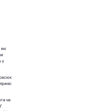
які
ни
 у
арасюк
приніс
ати не
".