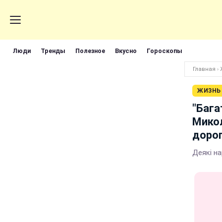
Люди
Тренды
Полезное
Вкусно
Гороскопы
Главная
›
ЖИЗНЬ
"Бага
Микол
дорог
Деякі на