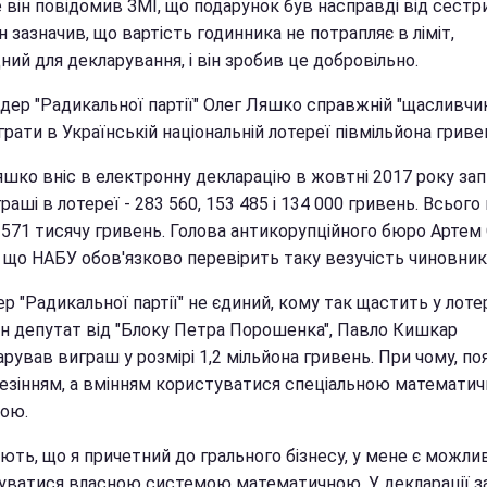
 він повідомив ЗМІ, що подарунок був насправді від сестри
ін зазначив, що вартість годинника не потрапляє в ліміт,
ний для декларування, і він зробив це добровільно.
ідер "Радикальної партії" Олег Ляшко справжній "щасливчик
грати в Українській національній лотереї півмільйона гриве
яшко вніс в електронну декларацію в жовтні 2017 року зап
раші в лотереї - 283 560, 153 485 і 134 000 гривень. Всього
 571 тисячу гривень. Голова антикорупційного бюро Артем
, що НАБУ обов'язково перевірить таку везучість чиновник
ер "Радикальної партії" не єдиний, кому так щастить у лоте
н депутат від "Блоку Петра Порошенка", Павло Кишкар
рував виграш у розмірі 1,2 мільйона гривень. При чому, п
везінням, а вмінням користуватися спеціальною математи
ою.
ають, що я причетний до грального бізнесу, у мене є можли
уватися власною системою математичною. У декларації з