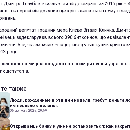
 Дмитро Голубов вказав у своїй декларації за 2016 рік – 
ов, а в серпні він докупив ще кріптовалюти на суму понад
ривень.
ародний депутат і радник мера Києва Віталія Кличка, Дмит
рківець задекларував всього 398 биткоинов, що еквівален
ривень. Але, як зазначив Білоцерківець, він купив крипто
13 році.
,
нещодавно ми розповідали про розміри пенсій українсь
их депутатів.
йте также
Люди, рожденные в эти дни недели, гребут деньги л
им повезло с пеленок
06 августа 2026, 20:59
Открываешь банку и уже не остановиться: как закры