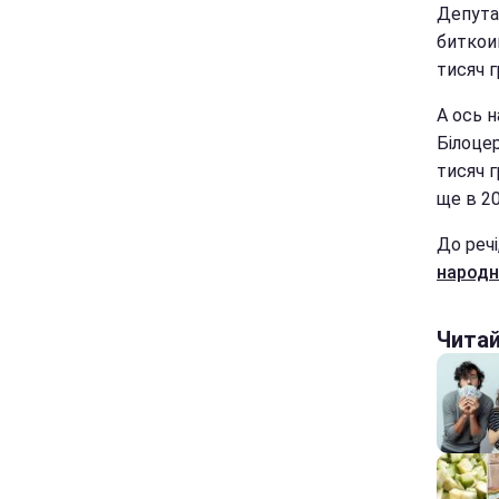
Депутат
биткоин
тисяч г
А ось н
Білоце
тисяч г
ще в 20
До речі
народн
Чита