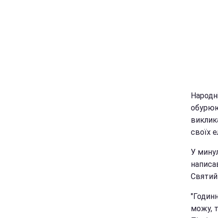
Народні
обурюю
виклик
своїх 
У мину
написав
Святий
"Годинн
можу, т