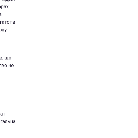
рах,
а
агатств
ажу
в, що
тво не
тат
агальна