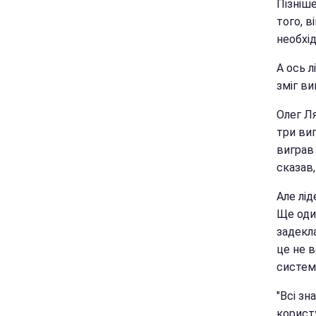
Пізніше
того, в
необхід
А ось л
зміг ви
Олег Л
три виг
виграв
сказав
Але лід
Ще оди
задекла
це не 
систем
"Всі зн
корист