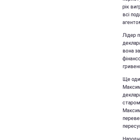
рік виг
всі под
агенто
Лідер 
деклар
вона за
фінанс
гривень
Ще оди
Максим
деклара
старом
Максим
перевез
пересув
Народни