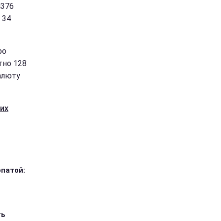
4376
 34
ро
тно 128
валюту
ких
опатой:
ть