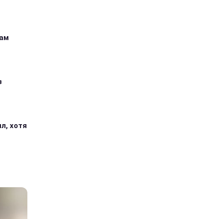
кам
з
л, хотя