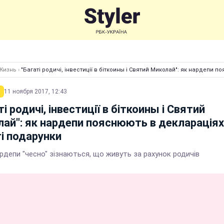
Жизнь
›
"Багаті родичі, інвестиції в біткоины і Святий Миколай": як нардепи 
11 ноября 2017, 12:43
ті родичі, інвестиції в біткоины і Святий
ай": як нардепи пояснюють в деклараціях
і подарунки
рдепи "чесно" зізнаються, що живуть за рахунок родичів