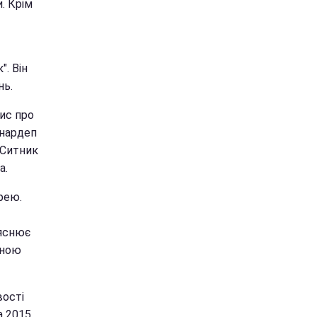
. Крім
". Він
нь.
ис про
 нардеп
 Ситник
а.
рею.
ояснює
чною
вості
а 2015