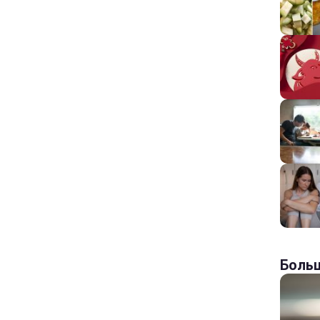
Больш