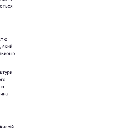
уються
й
істю
, який
льйонів
уктури
ого
на
жина
 Андрій