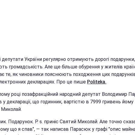
 депутати України регулярно отримують дорогі подарунки, 
ть громадськість. Але ще більше обурення у жителів краї
ає те, як чиновники пояснюють походження цих подарунків
електронних деклараціях. Про це пише
Рoliteka.
лому році позафракційний народний депутат Володимир П
 у декларації, що годинник, вартістю в 7999 гривень йому 
 Миколай.
ик. Подарунок. P. s. приніс Святий Миколай. Але точно сказ
ому що я спав", — так написав Парасюк у графі "опис майна