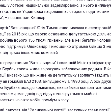
раш у лотереї національної задекларовано, з нього виплач
атки, так як Українська національна лотерея є податковим
м", – пояснював Кишкар.
партії "Батьківщина" Юлія Тимошенко вказала в електронні
ації за 2015 рік, що своєю основною депутатською діяльн
робила всього 156 тисяч гривень, але в неї багатий чоловік
ово підтримує. Олександр Тимошенко отримав більше 3 мі
 від трьох іноземних компаній.
н представник "Батьківщини" і колишній Міністр інфрастр
 Бурбак також живе за рахунок забезпечених родичів. В й
ції вказано, що він живе на депутатську зарплату і їздить 
у автомобілі ВАЗ 2108, випущеному в 1990 році. А ось дру
а Бурбака володіє компанією, яка займається вантажними
еннями, має дохід від відчуження рухомого майна і
ається на автомобілі преміум-класу.
й депутат від "Радикальної партії", заступник глави партії