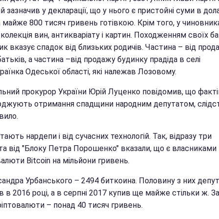
 зазначив у декларації, що у нього є пристойні суми в дола
 майже 800 тисяч гривень готівкою. Крім того, у чиновник
колекція вин, антикваріату і картин. Походженням своїх б
к вказує спадок від близьких родичів. Частина – від прод
атьків, а частина –від продажу будинку прадіда в селі
раїнка Одеської області, які належав Лозовому.
льний прокурор України Юрій Луценко повідомив, що факті
рджують отримання спадщини народним депутатом, слідс
вило.
тають нардепи і від сучасних технологій. Так, відразу три
та від "Блоку Петра Порошенко" вказали, що є власниками
алюти Bitcoin на мільйони гривень.
сандра Урбанського – 2494 биткоина. Половину з них депу
 в 2016 році, а в серпні 2017 купив ще майже стільки ж. З
ріптовалюти – понад 40 тисяч гривень.