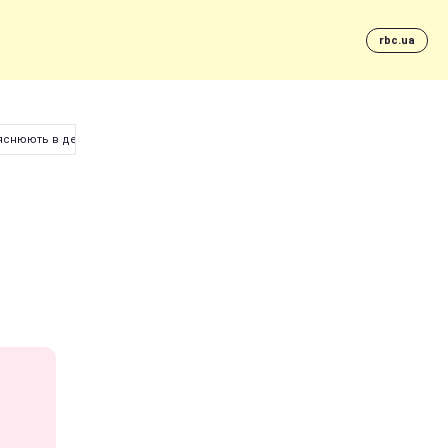
rbc.ua
пояснюють в деклараціях дорогі подарунки