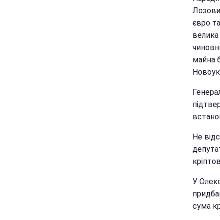
Лозовий
євро та
велика 
чиновни
майна б
Новоук
Генера
підтве
встано
Не відс
депута
кріптов
У Олек
придбав
сума к