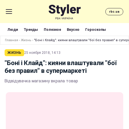
rbc.ua
Люди
Тренды
Полезное
Вкусно
Гороскопы
Главная
›
Жизнь
›
"Боні і Клайд": кияни влаштували "бої без правил" в супер
ЖИЗНЬ
25 ноября 2018, 14:13
"Боні і Клайд": кияни влаштували "бої
без правил" в супермаркеті
Відвідувачка магазину вкрала товар