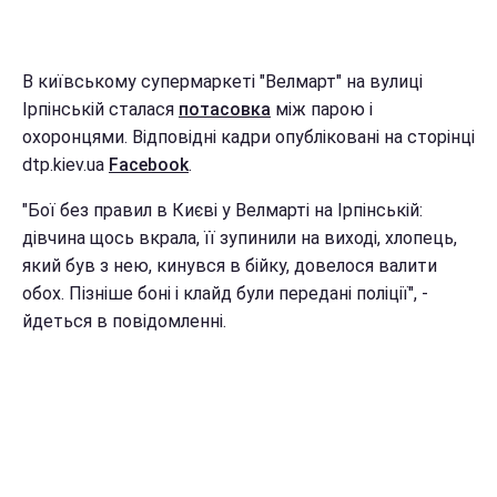
В київському супермаркеті "Велмарт" на вулиці
Ірпінській сталася
потасовка
між парою і
охоронцями. Відповідні кадри опубліковані на сторінці
dtp.kiev.ua
Facebook
.
"Бої без правил в Києві у Велмарті на Ірпінській:
дівчина щось вкрала, її зупинили на виході, хлопець,
який був з нею, кинувся в бійку, довелося валити
обох. Пізніше боні і клайд були передані поліції", -
йдеться в повідомленні.