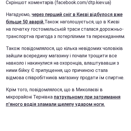
Скріншот коментарів (facebook.com/dtp.kiev.ua)
Нагадуємо,
через перший сніг в Києві відбулося вже
більше 50 аварій.
Також наголошується, що в Києві
на початку гостомельській траси сталася дорожньо-
транспортна пригода з потерпілими та перекиданням.
Також повідомлялося, що кілька невідомих чоловіків
зайшли всередину магазину і почали трощити все
навколо і накинулися на охоронців, влаштувавши з
ними бійку. Є припущення, що причиною стала
відмова співробітників магазину продати їм спиртне.
Крім того, повідомлялося, що в Миколаєві в
мікрорайоні Тернівка
патрульному при затримання
п'яного водія зламали щелепу ударом ноги.