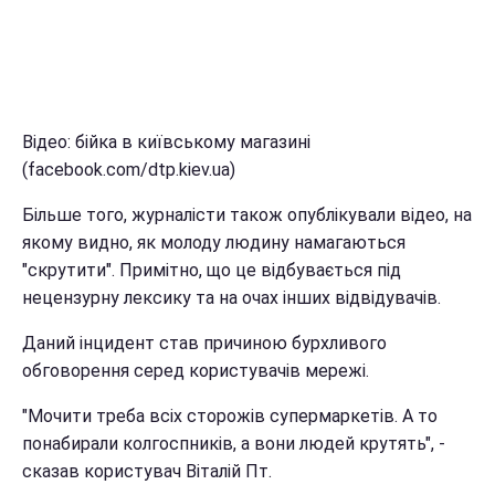
Відео: бійка в київському магазині
(facebook.com/dtp.kiev.ua)
Більше того, журналісти також опублікували відео, на
якому видно, як молоду людину намагаються
"скрутити". Примітно, що це відбувається під
нецензурну лексику та на очах інших відвідувачів.
Даний інцидент став причиною бурхливого
обговорення серед користувачів мережі.
"Мочити треба всіх сторожів супермаркетів. А то
понабирали колгоспників, а вони людей крутять", -
сказав користувач Віталій Пт.