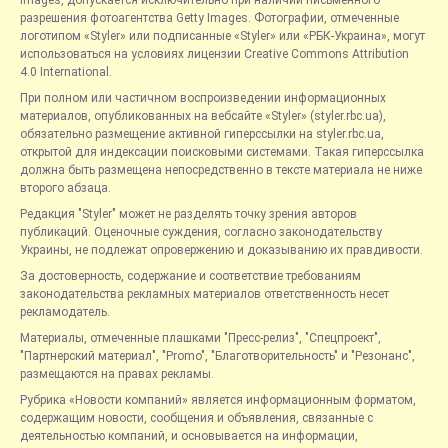
Images, допускается исключительно при наличии письменного
разрешения фотоагентства Getty Images. Фотографии, отмеченные
логотипом «Styler» или подписанные «Styler» или «РБК-Украина», могут
использоваться на условиях лицензии Creative Commons Attribution
4.0 International.
При полном или частичном воспроизведении информационных
материалов, опубликованных на вебсайте «Styler» (styler.rbc.ua),
обязательно размещение активной гиперссылки на styler.rbc.ua,
открытой для индексации поисковыми системами. Такая гиперссылка
должна быть размещена непосредственно в тексте материала не ниже
второго абзаца.
Редакция "Styler" может не разделять точку зрения авторов
публикаций. Оценочные суждения, согласно законодательству
Украины, не подлежат опровержению и доказыванию их правдивости.
За достоверность, содержание и соответствие требованиям
законодательства рекламных материалов ответственность несет
рекламодатель.
Материалы, отмеченные плашками "Пресс-релиз", "Спецпроект",
"Партнерский материал", "Promo", "Благотворительность" и "Резонанс",
размещаются на правах рекламы.
Рубрика «Новости компаний» является информационным форматом,
содержащим новости, сообщения и объявления, связанные с
деятельностью компаний, и основывается на информации,