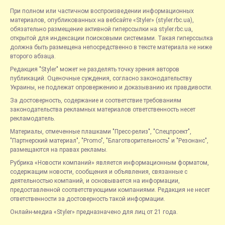
При полном или частичном воспроизведении информационных
материалов, опубликованных на вебсайте «Styler» (styler.rbc.ua),
обязательно размещение активной гиперссылки на styler.rbc.ua,
открытой для индексации поисковыми системами. Такая гиперссылка
должна быть размещена непосредственно в тексте материала не ниже
второго абзаца.
Редакция "Styler" может не разделять точку зрения авторов
публикаций. Оценочные суждения, согласно законодательству
Украины, не подлежат опровержению и доказыванию их правдивости.
За достоверность, содержание и соответствие требованиям
законодательства рекламных материалов ответственность несет
рекламодатель.
Материалы, отмеченные плашками "Пресс-релиз", "Спецпроект",
"Партнерский материал", "Promo", "Благотворительность" и "Резонанс",
размещаются на правах рекламы.
Рубрика «Новости компаний» является информационным форматом,
содержащим новости, сообщения и объявления, связанные с
деятельностью компаний, и основывается на информации,
предоставленной соответствующими компаниями. Редакция не несет
ответственности за достоверность такой информации.
Онлайн-медиа «Styler» предназначено для лиц от 21 года.