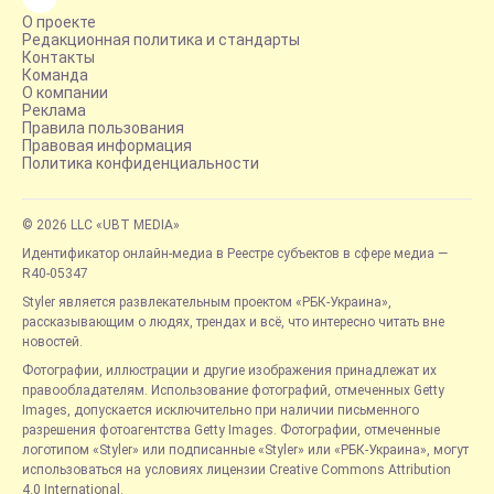
О проекте
Редакционная политика и стандарты
Контакты
Команда
О компании
Реклама
Правила пользования
Правовая информация
Политика конфиденциальности
© 2026 LLC «UBT MEDIA»
Идентификатор онлайн-медиа в Реестре субъектов в сфере медиа —
R40-05347
Styler является развлекательным проектом «РБК-Украина»,
рассказывающим о людях, трендах и всё, что интересно читать вне
новостей.
Фотографии, иллюстрации и другие изображения принадлежат их
правообладателям. Использование фотографий, отмеченных Getty
Images, допускается исключительно при наличии письменного
разрешения фотоагентства Getty Images. Фотографии, отмеченные
логотипом «Styler» или подписанные «Styler» или «РБК-Украина», могут
использоваться на условиях лицензии Creative Commons Attribution
4.0 International.