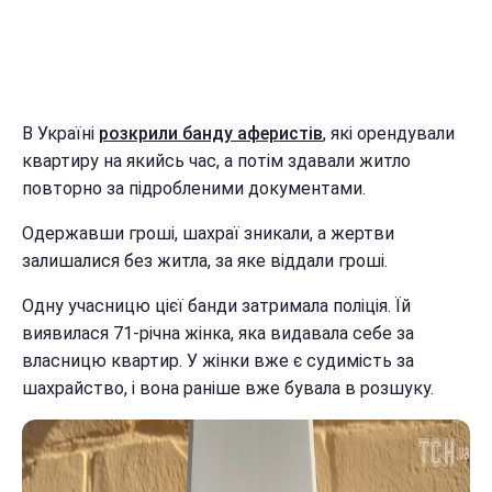
В Україні
розкрили
банду аферистів
, які орендували
квартиру на якийсь час, а потім здавали житло
повторно за підробленими документами.
Одержавши гроші, шахраї зникали, а жертви
залишалися без житла, за яке віддали гроші.
Одну учасницю цієї банди затримала поліція. Їй
виявилася 71-річна жінка, яка видавала себе за
власницю квартир. У жінки вже є судимість за
шахрайство, і вона раніше вже бувала в розшуку.