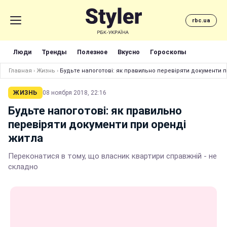
rbc.ua
Люди
Тренды
Полезное
Вкусно
Гороскопы
Главная
›
Жизнь
›
Будьте напоготові: як правильно перевіряти документи 
ЖИЗНЬ
08 ноября 2018, 22:16
Будьте напоготові: як правильно
перевіряти документи при оренді
житла
Переконатися в тому, що власник квартири справжній - не
складно