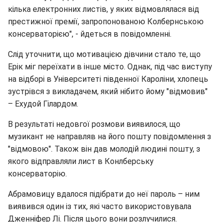
кілька електронних листів, у яких відмовлялася від
престижної премії, запропонованою Колбернською
консерваторією", - йдеться в повідомленні.
Слід уточнити, що мотивацією дівчини стало те, що
Ерік міг переїхати в інше місто. Однак, під час виступу
на відборі в Університеті південної Кароліни, хлопець
зустрівся з викладачем, який нібито йому "відмовив"
– Ехудой Гілардом.
В результаті недовгої розмови виявилося, що
музикант не направляв на його пошту повідомлення з
"відмовою". Також він дав молодій людині пошту, з
якого відправляли лист в Конлберську
консерваторію.
Абрамовицу вдалося підібрати до неї пароль – ним
виявився один із тих, які часто використовувала
Дженніфер Лі. Після цього вони розлучилися.