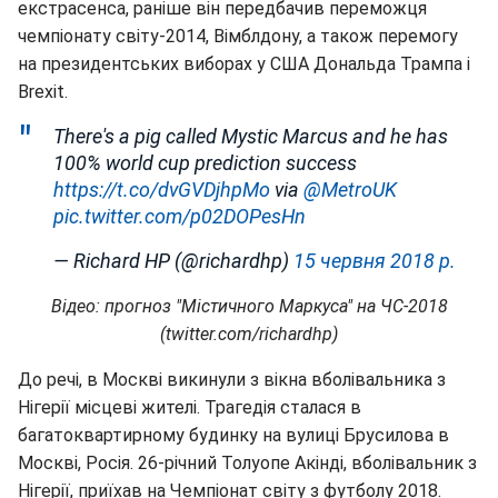
екстрасенса, раніше він передбачив переможця
чемпіонату світу-2014, Вімблдону, а також перемогу
на президентських виборах у США Дональда Трампа і
Brexit.
There's a pig called Mystic Marcus and he has
100% world cup prediction success
https://t.co/dvGVDjhpMo
via
@MetroUK
pic.twitter.com/p02DOPesHn
— Richard HP (@richardhp)
15 червня 2018 р.
Відео: прогноз "Містичного Маркуса" на ЧС-2018
(twitter.com/richardhp)
До речі, в Москві викинули з вікна вболівальника з
Нігерії місцеві жителі. Трагедія сталася в
багатоквартирному будинку на вулиці Брусилова в
Москві, Росія. 26-річний Толуопе Акінді, вболівальник з
Нігерії, приїхав на Чемпіонат світу з футболу 2018.