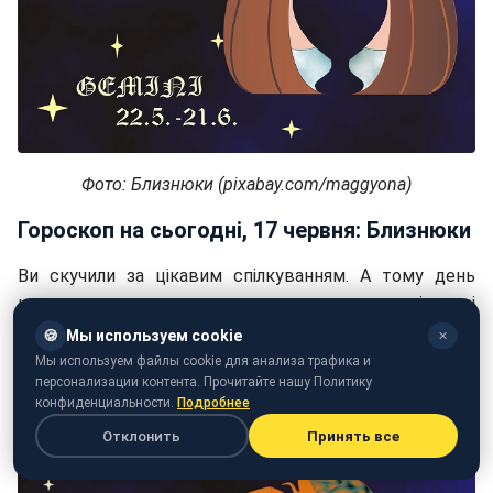
Фото: Близнюки (pixabay.com/maggyona)
Гороскоп на сьогодні, 17 червня: Близнюки
Ви скучили за цікавим спілкуванням. А тому день
корисно провести в приємному для вас суспільстві
інтелектуалів і поціновувачів мистецтва.
🍪
Мы используем cookie
✕
Мы используем файлы cookie для анализа трафика и
персонализации контента. Прочитайте нашу Политику
конфиденциальности.
Подробнее
Отклонить
Принять все