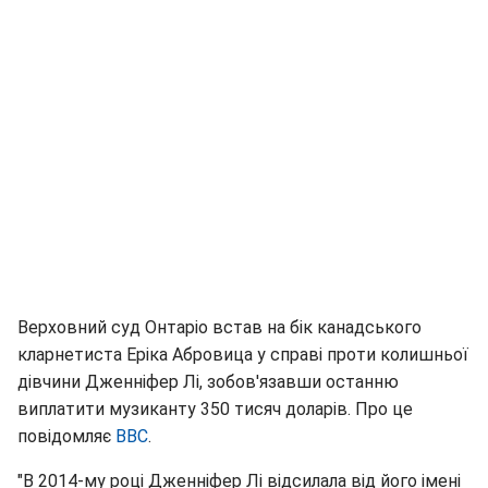
Верховний суд Онтаріо встав на бік канадського
кларнетиста Еріка Абровица у справі проти колишньої
дівчини Дженніфер Лі, зобов'язавши останню
виплатити музиканту 350 тисяч доларів. Про це
повідомляє
BBC
.
"В 2014-му році Дженніфер Лі відсилала від його імені