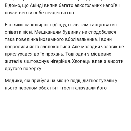
Відомо, що Акінді випив багато алкогольних напоїв і
почав вести себе неадекватно.
Він виліз на козирок під'їзду, став там танцювати і
співати пісні. Мешканцям будинку не сподобалася
така поведінка іноземного вболівальника, і вони
попросили його заспокоїтися. Але молодий чоловік не
прислухався до їх прохань. Тоді один з місцевих
жителів зіштовхнув нігерійця. Хлопець впав з висоти
другого поверху.
Медики, які прибули на місце події, діагностували у
нього перелом обох п'ят і госпіталізували його.