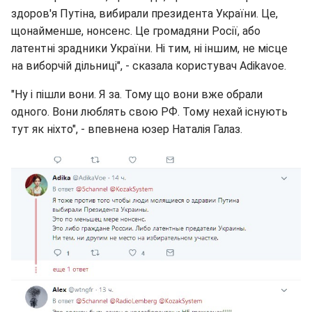
здоров'я Путіна, вибирали президента України. Це,
щонайменше, нонсенс. Це громадяни Росії, або
латентні зрадники України. Ні тим, ні іншим, не місце
на виборчій дільниці", - сказала користувач Adikavoe.
"Ну і пішли вони. Я за. Тому що вони вже обрали
одного. Вони люблять свою РФ. Тому нехай існують
тут як ніхто", - впевнена юзер Наталія Галаз.