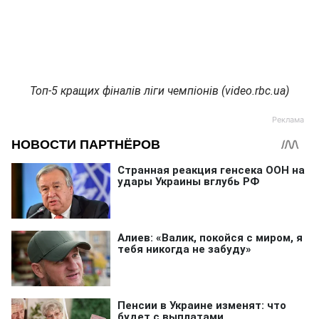
Топ-5 кращих фіналів ліги чемпіонів (video.rbc.ua)