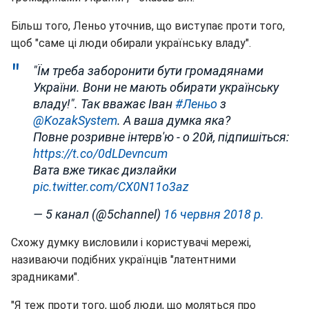
Більш того, Леньо уточнив, що виступає проти того,
щоб "саме ці люди обирали українську владу".
"Їм треба заборонити бути громадянами
України. Вони не мають обирати українську
владу!". Так вважає Іван
#Леньо
з
@KozakSystem
. А ваша думка яка?
Повне розривне інтерв'ю - о 20й, підпишіться:
https://t.co/0dLDevncum
Вата вже тикає дизлайки
pic.twitter.com/CX0N11o3az
— 5 канал (@5channel)
16 червня 2018 р.
Схожу думку висловили і користувачі мережі,
називаючи подібних українців "латентними
зрадниками".
"Я теж проти того, щоб люди, що моляться про