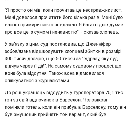
"Я просто онімів, коли прочитав це несправжнє лист.
Мені довелося прочитати його кілька разів. Мені було
важко примиритися з невдачею. Я багато днів думав
про все це, з сумом і ненавистю", - сказав хлопець.
У зв'язку з цим, суд постановив, що Дженніфер
зобов'язана відшкодувати хлопцеві збитки в розмірі
300 тисяч доларів, і ще 50 тисяч за "відразу, яку суд
відчув через її дій". На самому судовому процесі, що
вона була відсутня. Також вона відмовилася
спілкуватися з журналістами.
До речі, українець відсудить у туроператора 70,1 тис.
грн за свій відпочинок в Барселоні. Чоловікові
поміняли готель, коли він прибув в Барселону, тому він
був змушений прийняти той варіант, який був.