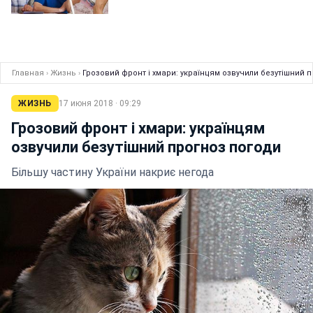
Главная
›
Жизнь
›
Грозовий фронт і хмари: українцям озвучили безутішний 
ЖИЗНЬ
17 июня 2018 · 09:29
Грозовий фронт і хмари: українцям
озвучили безутішний прогноз погоди
Більшу частину України накриє негода