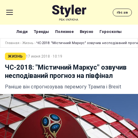
rbc.ua
Люди
Тренды
Полезное
Вкусно
Гороскопы
Главная
›
Жизнь
›
ЧС-2018: "Містичний Маркус" озвучив несподіваний прогн
ЖИЗНЬ
17 июня 2018 · 10:19
ЧС-2018: "Містичний Маркус" озвучив
несподіваний прогноз на півфінал
Раніше він спрогнозував перемогу Трампа і Brexit