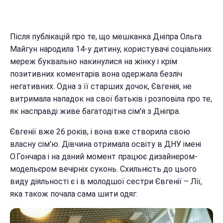
Після публікацій про те, що мешканка Дніпра Ольга
Майгун народила 14-у дитину, користувачі соціальних
мереж буквально накинулися на жінку і крім
позитивних коментарів вона одержала безліч
негативних. Одна з її старших дочок, Євгенія, не
витримала нападок на свої батьків і розповіла про те,
як насправді живе багатодітна сім'я з Дніпра.
Євгенії вже 26 років, і вона вже створила свою
власну сім'ю. Дівчина отримала освіту в ДНУ імені
О.Гончара і на даний момент працює дизайнером-
модельєром вечірніх суконь. Схильність до цього
виду діяльності є і в молодшої сестри Євгенії – Лії,
яка також почала сама шити одяг.