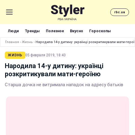
rbc.ua
Люди
Тренды
Полезное
Вкусно
Гороскопы
Главная
›
Жизнь
›
Народила 14-у дитину: українці розкритикували мати-геро
ЖИЗНЬ
05 февраля 2019, 18:43
Народила 14-у дитину: українці
розкритикували мати-героїню
Старша дочка не витримала нападок на адресу батьків