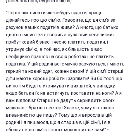
(facebook.com/evgenia.maigun)
"Перш ніж писати які-небудь гидоти, краще
дізнайтесь про цю сім'ю. Говорите, що ця сім'я за
рахунок ваших податків живе? А нічого, що батько
цього сімейства створив з нуля свій невеликий і
прибутковий бізнес, і чесно платить податки, і
утримує сім'ю, в той час, як більшість з вас
неофіційно працює на своїх роботах і не платить
податків. У цій родині всі смачно харчуються, і мають
гарний та новий одяг, кожен сезон! У цій сім'ї старші
діти мають хороші роботи і зарплати! Ви боїтеся, що
ви потім будете утримувати цих дітей, у випадку,
якщо батьки їх не встигнуть поставити на ноги? А я
вам відповім: Старші не дадуть скривдити своїх
малюків - братів і сестер! Знаєте, чому я з такою
впевненістю це пишу? Тому що я виросла в цій
родині І я пишаюся, що я старша в цій сім'ї, і я в
образу свою сім'ю і своїх молодших не дам!" -