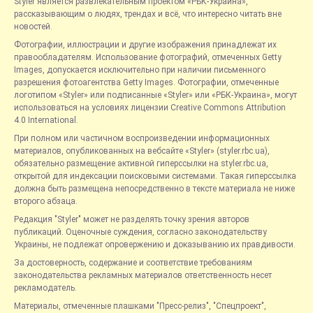
Styler является развлекательным проектом «РБК-Украина»,
рассказывающим о людях, трендах и всё, что интересно читать вне
новостей.
Фотографии, иллюстрации и другие изображения принадлежат их
правообладателям. Использование фотографий, отмеченных Getty
Images, допускается исключительно при наличии письменного
разрешения фотоагентства Getty Images. Фотографии, отмеченные
логотипом «Styler» или подписанные «Styler» или «РБК-Украина», могут
использоваться на условиях лицензии Creative Commons Attribution
4.0 International.
При полном или частичном воспроизведении информационных
материалов, опубликованных на вебсайте «Styler» (styler.rbc.ua),
обязательно размещение активной гиперссылки на styler.rbc.ua,
открытой для индексации поисковыми системами. Такая гиперссылка
должна быть размещена непосредственно в тексте материала не ниже
второго абзаца.
Редакция "Styler" может не разделять точку зрения авторов
публикаций. Оценочные суждения, согласно законодательству
Украины, не подлежат опровержению и доказыванию их правдивости.
За достоверность, содержание и соответствие требованиям
законодательства рекламных материалов ответственность несет
рекламодатель.
Материалы, отмеченные плашками "Пресс-релиз", "Спецпроект",