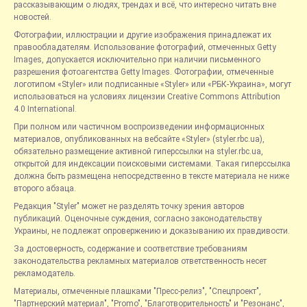
рассказывающим о людях, трендах и всё, что интересно читать вне
новостей.
Фотографии, иллюстрации и другие изображения принадлежат их
правообладателям. Использование фотографий, отмеченных Getty
Images, допускается исключительно при наличии письменного
разрешения фотоагентства Getty Images. Фотографии, отмеченные
логотипом «Styler» или подписанные «Styler» или «РБК-Украина», могут
использоваться на условиях лицензии Creative Commons Attribution
4.0 International.
При полном или частичном воспроизведении информационных
материалов, опубликованных на вебсайте «Styler» (styler.rbc.ua),
обязательно размещение активной гиперссылки на styler.rbc.ua,
открытой для индексации поисковыми системами. Такая гиперссылка
должна быть размещена непосредственно в тексте материала не ниже
второго абзаца.
Редакция "Styler" может не разделять точку зрения авторов
публикаций. Оценочные суждения, согласно законодательству
Украины, не подлежат опровержению и доказыванию их правдивости.
За достоверность, содержание и соответствие требованиям
законодательства рекламных материалов ответственность несет
рекламодатель.
Материалы, отмеченные плашками "Пресс-релиз", "Спецпроект",
"Партнерский материал", "Promo", "Благотворительность" и "Резонанс",