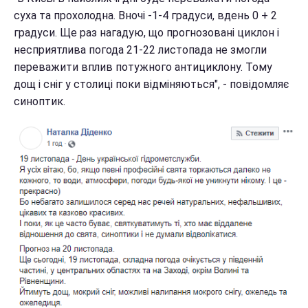
суха та прохолодна. Вночі -1-4 градуси, вдень 0 + 2
градуси. Ще раз нагадую, що прогнозовані циклон і
несприятлива погода 21-22 листопада не змогли
переважити вплив потужного антициклону. Тому
дощ і сніг у столиці поки відміняються", - повідомляє
синоптик.