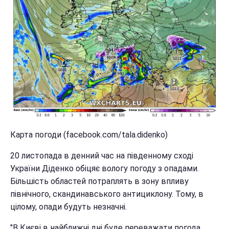
Карта погоди (facebook.com/tala.didenko)
20 листопада в денний час на південному сході
України Діденко обіцяє вологу погоду з опадами.
Більшість областей потраплять в зону впливу
північного, скандинавського антициклону. Тому, в
цілому, опади будуть незначні.
"В Києві в найближчі дні буде переважати погода