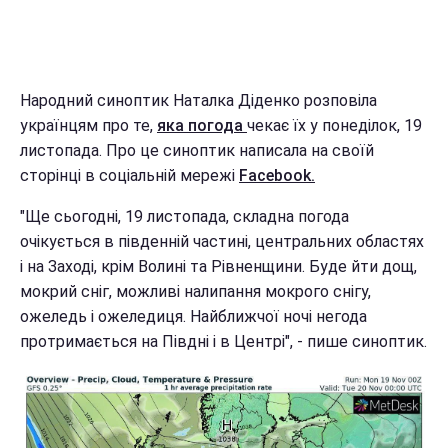
Народний синоптик Наталка Діденко розповіла
українцям про те,
яка погода
чекає їх у понеділок, 19
листопада. Про це синоптик написала на своїй
сторінці в соціальній мережі
Facebook.
"Ще сьогодні, 19 листопада, складна погода
очікується в південній частині, центральних областях
і на Заході, крім Волині та Рівненщини. Буде йти дощ,
мокрий сніг, можливі налипання мокрого снігу,
ожеледь і ожеледиця. Найближчої ночі негода
протримається на Півдні і в Центрі", - пише синоптик.