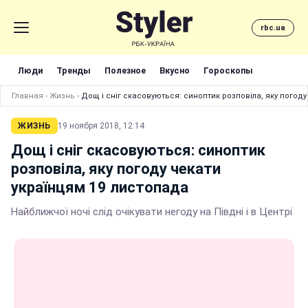
rbc.ua
Люди
Тренды
Полезное
Вкусно
Гороскопы
Главная
›
Жизнь
›
Дощ і сніг скасовуються: синоптик розповіла, яку погоду
ЖИЗНЬ
19 ноября 2018, 12:14
Дощ і сніг скасовуються: синоптик
розповіла, яку погоду чекати
українцям 19 листопада
Найближчої ночі слід очікувати негоду на Півдні і в Центрі