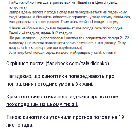
Скріншот поста: (facebook.com/tala.didenko)
Нагадаємо, що
синоптики попереджають про
погіршення погодних умов в Україні.
Крім того, синоптики попереджали про
істотне
похолоданим на цьому тижні.
Також
синоптики уточнили прогноз погоди на 19
листопада
.