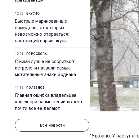
президентом
12:22
ВКУСНО
Быстрые маринованные
помидоры, от которых
невозможно оторваться:
настоящий взрыв вкуса
12:01
ГОРОСКОПЫ
С ними лучше не ссориться:
астрологи назвали самые
мстительные знаки Зодиака
11:16
ПОЛЕЗНОЕ
Главная ошибка владельцев
кошек при размещении лотков:
почти все ее делают
Все новости
"Уважно. У наступні 