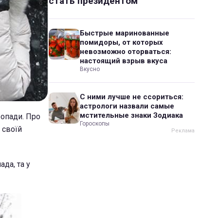
стать президентом
Быстрые маринованные
помидоры, от которых
невозможно оторваться:
настоящий взрыв вкуса
Вкусно
С ними лучше не ссориться:
астрологи назвали самые
мстительные знаки Зодиака
 опади. Про
Гороскопы
 своїй
ада, та у