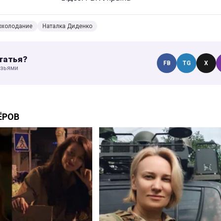
охолодание
Наталка Диденко
татья?
FB
TG
X
узьями