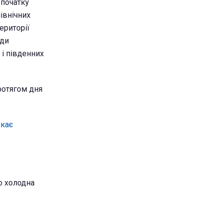
 початку
північних
ериторії
ади
 і південних
протягом дня
екає
о холодна