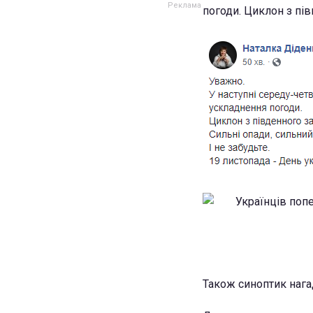
погоди. Циклон з півн
Також синоптик нага