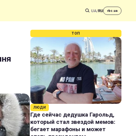
UA
/
RU
rbc.ua
ТОП
ння
ЛЮДИ
Где сейчас дедушка Гарольд,
который стал звездой мемов:
бегает марафоны и может