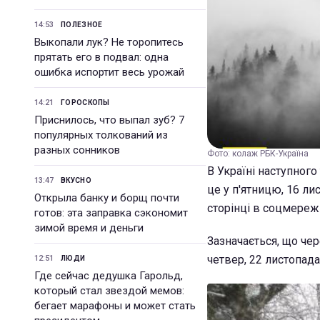
14:53
ПОЛЕЗНОЕ
Выкопали лук? Не торопитесь
прятать его в подвал: одна
ошибка испортит весь урожай
14:21
ГОРОСКОПЫ
Приснилось, что выпал зуб? 7
популярных толкований из
разных сонников
Фото: колаж РБК-Україна
В Україні наступного
13:47
ВКУСНО
це у п'ятницю, 16 л
Открыла банку и борщ почти
сторінці в соцмереж
готов: эта заправка сэкономит
зимой время и деньги
Зазначається, що чер
четвер, 22 листопада
12:51
ЛЮДИ
Где сейчас дедушка Гарольд,
который стал звездой мемов:
бегает марафоны и может стать