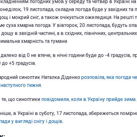
кладненням погодних умов у середу та четвер в Україні на
онеділок, 19 листопада, складна погода буде у західних та 
дощ і мокрий сніг, а також очікується ожеледиця. На решті т
 суха хмарна погода. У вівторок, 20 листопада, будуть оп
дощу в західній частині, а в східних, північних, центральних
симальна хмарність та тумани.
далеко від 0 не втече, в нічні години буде до -4 градусів, 
 до +5 градусів.
ародний синоптик Наталка Діденко
розповіла, яка погода ч
 наступного тижня
.
 те, що синоптики
повідомили, коли в Україну прийде зима
.
іше, в Україні в суботу, 17 листопада, збережеться помірн
ади у вигляді снігу і дощів
.
ж: