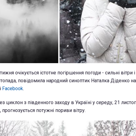
 тижня очікується істотне погіршення погоди - сильні вітри і
истопада, повідомила народний синоптик Наталка Діденко на
і
Facebook
.
ез циклон з південного заходу в Україні у середу, 21 листоп
, прогнозується потужні пориви вітру.