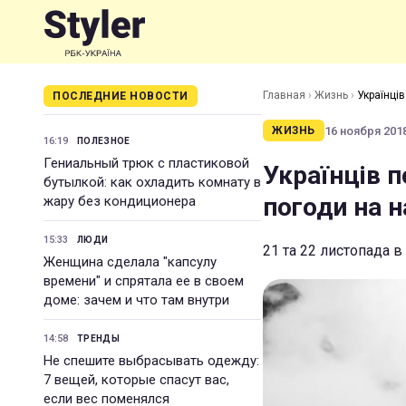
Главная
›
Жизнь
›
Українці
ПОСЛЕДНИЕ НОВОСТИ
16 ноября 2018
ЖИЗНЬ
16:19
ПОЛЕЗНОЕ
Гениальный трюк с пластиковой
Українців 
бутылкой: как охладить комнату в
погоди на 
жару без кондиционера
15:33
ЛЮДИ
21 та 22 листопада в
Женщина сделала "капсулу
времени" и спрятала ее в своем
доме: зачем и что там внутри
14:58
ТРЕНДЫ
Не спешите выбрасывать одежду:
7 вещей, которые спасут вас,
если вес поменялся