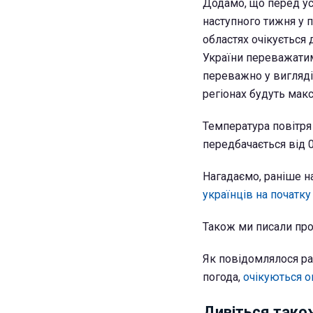
Додамо, що перед ус
наступного тижня у п
областях очікується 
України переважатиме
переважно у вигляді 
регіонах будуть мак
Температура повітря 
передбачається від 0
Нагадаємо, раніше н
українців на початку
Також ми писали про
Як повідомлялося ран
погода,
очікуються оп
Дивіться тако