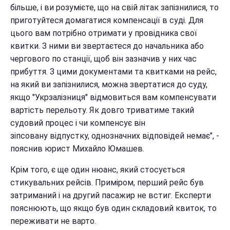
більше, і ви розумієте, що на свій літак запізнилися, то
приготуйтеся домагатися компенсації в суді. Для
цього вам потрібно отримати у провідника свої
квитки. З ними ви звертаєтеся до начальника або
чергового по станції, щоб він зазначив у них час
прибуття. З цими документами та квитками на рейс,
на який ви запізнилися, можна звертатися до суду,
якщо "Укрзалізниця" відмовиться вам компенсувати
вартість перельоту. Як довго триватиме такий
судовий процес і чи компенсує він
зіпсовану відпустку, однозначних відповідей немає", -
пояснив юрист Михайло Юмашев.
Крім того, є ще один нюанс, який стосується
стикувальних рейсів. Приміром, перший рейс був
затриманий і на другий пасажир не встиг. Експерти
пояснюють, що якщо був один складовий квиток, то
переживати не варто.