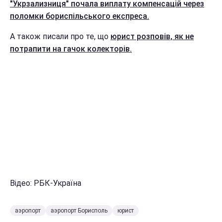
"Укрзализниця" почала виплату компенсацій через
поломки бориспільського експреса.
А також писали про те, що
юрист розповів, як не
потрапити на гачок колекторів.
Відео: РБК-Україна
аэропорт
аэропорт Борисполь
юрист