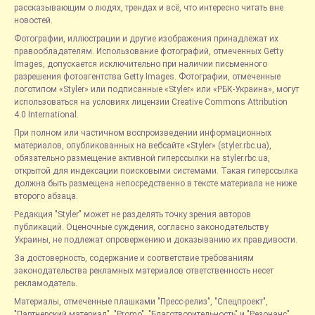
рассказывающим о людях, трендах и всё, что интересно читать вне
новостей.
Фотографии, иллюстрации и другие изображения принадлежат их
правообладателям. Использование фотографий, отмеченных Getty
Images, допускается исключительно при наличии письменного
разрешения фотоагентства Getty Images. Фотографии, отмеченные
логотипом «Styler» или подписанные «Styler» или «РБК-Украина», могут
использоваться на условиях лицензии Creative Commons Attribution
4.0 International.
При полном или частичном воспроизведении информационных
материалов, опубликованных на вебсайте «Styler» (styler.rbc.ua),
обязательно размещение активной гиперссылки на styler.rbc.ua,
открытой для индексации поисковыми системами. Такая гиперссылка
должна быть размещена непосредственно в тексте материала не ниже
второго абзаца.
Редакция "Styler" может не разделять точку зрения авторов
публикаций. Оценочные суждения, согласно законодательству
Украины, не подлежат опровержению и доказыванию их правдивости.
За достоверность, содержание и соответствие требованиям
законодательства рекламных материалов ответственность несет
рекламодатель.
Материалы, отмеченные плашками "Пресс-релиз", "Спецпроект",
"Партнерский материал", "Promo", "Благотворительность" и "Резонанс",