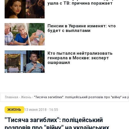
Главная
›
Жизнь
›
"Тисяча загиблих": поліцейський розповів про "війну" на 
ЖИЗНЬ
13 июня 2018 · 16:55
"Тисяча загиблих": поліцейський
розповів про "війну" на українських