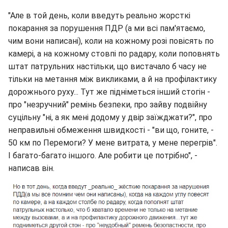
"Але в той день, коли введуть реально жорсткі
покарання за порушення ПДР (а ми всі пам'ятаємо,
чим вони написані), коли на кожному розі повісять по
камері, а на кожному стовпі по радару, коли поповнять
штат патрульних настільки, що вистачало б часу не
тільки на метання між викликами, а й на профілактику
дорожнього руху... Тут же підніметься інший стогін -
про "незручний" ремінь безпеки, про зайву подвійну
суцільну "ні, а як мені додому у двір заїжджати?", про
неправильні обмеження швидкості - "ви що, гоните, -
50 км по Перемоги? У мене витрата, у мене перегрів".
І багато-багато іншого. Але робити це потрібно", -
написав він.