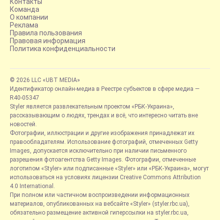
Контакты
Команда
О компании
Реклама
Правила пользования
Правовая информация
Политика конфиденциальности
© 2026 LLC «UBT MEDIA»
Идентификатор онлайн-медиа в Реестре субъектов в сфере медиа —
R40-05347
Styler является развлекательным проектом «РБК-Украина»,
рассказывающим о людях, трендах и всё, что интересно читать вне
новостей.
Фотографии, иллюстрации и другие изображения принадлежат их
правообладателям. Использование фотографий, отмеченных Getty
Images, допускается исключительно при наличии письменного
разрешения фотоагентства Getty Images. Фотографии, отмеченные
логотипом «Styler» или подписанные «Styler» или «РБК-Украина», могут
использоваться на условиях лицензии Creative Commons Attribution
4.0 International.
При полном или частичном воспроизведении информационных
материалов, опубликованных на вебсайте «Styler» (styler.rbc.ua),
обязательно размещение активной гиперссылки на styler.rbc.ua,