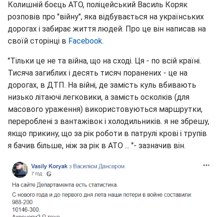
Колишній боєць АТО, поліцейський Василь Коряк
розповів про "війну", яка відбувається на українських
дорогах і забирає життя людей. Про це він написав на
своїй сторінці в
Facebook
.
"Тільки це не та війна, що на сході. Ця - по всій країні.
Тисяча загиблих і десять тисяч поранених - це на
дорогах, в ДТП. На війні, де замість куль вбивають
низько літаючі легковики, а замість осколків (для
масового ураження) використовуються маршрутки,
перероблені з вантажівок і холодильників. я не збрешу,
якщо прикину, що за рік роботи в патрулі крові і трупів
я бачив більше, ніж за рік в АТО ... "- зазначив він.