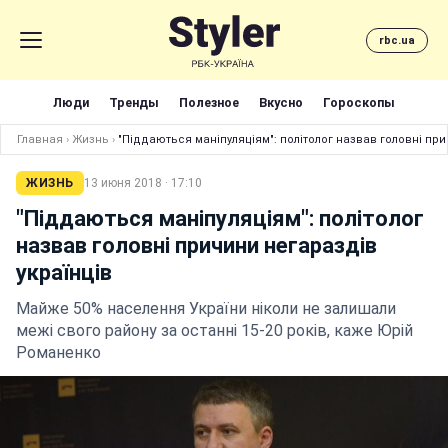
rbc.ua
Люди
Тренды
Полезное
Вкусно
Гороскопы
Главная
›
Жизнь
›
"Піддаються маніпуляціям": політолог назвав головні при
ЖИЗНЬ
13 июня 2018 · 17:10
"Піддаються маніпуляціям": політолог
назвав головні причини негараздів
українців
Майже 50% населення України ніколи не залишали
межі свого району за останні 15-20 років, каже Юрій
Романенко