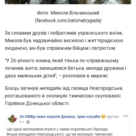
Фото: Микола Вільчинський
(facebook.com/zaliznabrygada)
За словами друзів і побратимів українського воїна,
Микола був надзвичайно веселою і життєрадісною
людиною, він був справжнім бійцем і патріотом.
"У 26-річного юнака, який тільки по-справжньому
починав жити, залишилися батьки, молода дружина і
двоє маленьких дітей", – розповіли в мережі.
Боєць загинув неподалік від селища Новгородське,
розташованого в околицях тимчасово окупованої
Горлівки Донецької області.