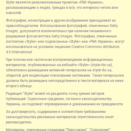
Styler является развлекательным проектом «РБК-Украина»,
рассказывающим о людях, трендах и всё, что интересно читать вне
новостей.
Фотографии, иллюстрации и другие изображения принадлежат их
правообладателям. Использование фотографий, отмеченных Getty
Images, допускается исключительно при наличии письменного
разрешения фотоагентства Getty Images. Фотографии, отмеченные
логотипом «Styler» или подписанные «Styler» или «РБК-Украина», могут
использоваться на условиях лицензии Creative Commons Attribution
4.0 International.
При полном или частичном воспроизведении информационных
материалов, опубликованных на вебсайте «Styler» (styler.rbc.ua),
обязательно размещение активной гиперссылки на styler.rbc.ua,
открытой для индексации поисковыми системами. Такая гиперссылка
должна быть размещена непосредственно в тексте материала не ниже
второго абзаца.
Редакция "Styler" может не разделять точку зрения авторов
публикаций. Оценочные суждения, согласно законодательству
Украины, не подлежат опровержению и доказыванию их правдивости.
За достоверность, содержание и соответствие требованиям
законодательства рекламных материалов ответственность несет
рекламодатель.
Материалы, отмеченные плашками "Пресс-релиз", "Спецпроект",