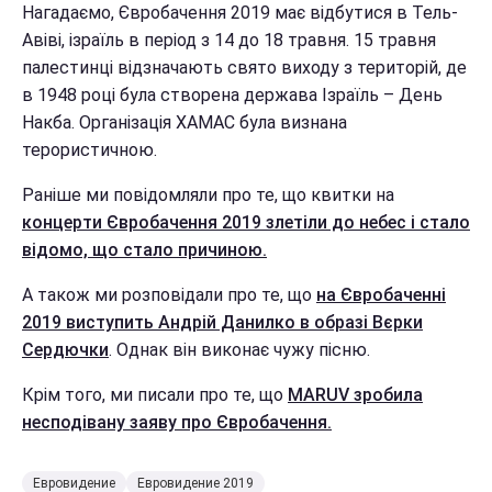
Нагадаємо, Євробачення 2019 має відбутися в Тель-
Авіві, ізраїль в період з 14 до 18 травня. 15 травня
палестинці відзначають свято виходу з територій, де
в 1948 році була створена держава Ізраїль – День
Накба. Організація ХАМАС була визнана
терористичною.
Раніше ми повідомляли про те, що квитки на
концерти Євробачення 2019 злетіли до небес і стало
відомо, що стало причиною.
А також ми розповідали про те, що
на Євробаченні
2019 виступить Андрій Данилко в образі Вєрки
Сердючки
. Однак він виконає чужу пісню.
Крім того, ми писали про те, що
MARUV зробила
несподівану заяву про Євробачення.
Евровидение
Евровидение 2019