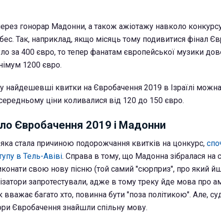
через гонорар Мадонни, а також ажіотажу навколо конкурсу
ебес. Так, наприклад, якщо місяць тому подивитися фінал Є
уло за 400 євро, то тепер фанатам європейської музики до
німум 1200 євро.
 найдешевші квитки на Євробачення 2019 в Ізраїлі можна
 середньому ціни коливалися від 120 до 150 євро.
ло Євробачення 2019 і Мадонни
 яка стала причиною подорожчання квитків на цонкурс,
спо
упу в Тель-Авіві
. Справа в тому, що Мадонна зібралася на 
конати свою нову пісню (той самий "сюрприз", про який й
нізатори запротестували, адже в тому треку йде мова про 
к вважає багато хто, повинна бути "поза політикою". Але, су
тори Євробачення знайшли спільну мову.