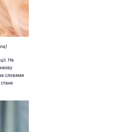
na)
ії. На
 назву
 за словами
 стане