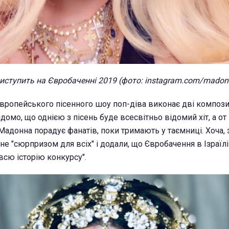
ступить на Євробаченні 2019 (фото: instagram.com/madon
європейського пісенного шоу поп-діва виконає дві композиц
домо, що однією з пісень буде всесвітньо відомий хіт, а от
Мадонна порадує фанатів, поки тримають у таємниці. Хоча,
тане "сюрпризом для всіх" і додали, що Євробачення в Ізраїлі
всю історію конкурсу".