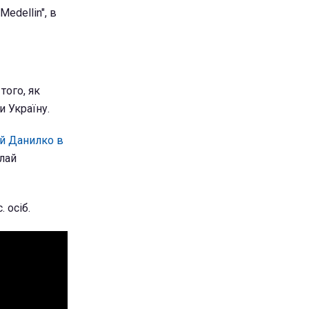
edellin", в
того, як
 Україну.
й Данилко в
ілай
 осіб.