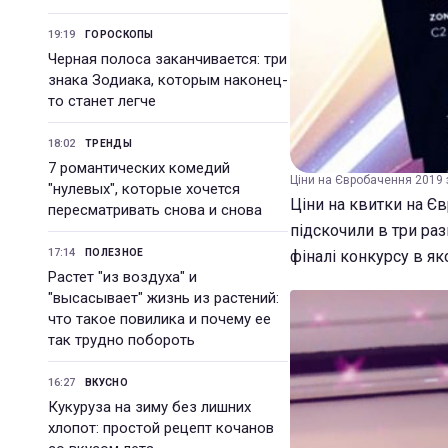
19:19
ГОРОСКОПЫ
Черная полоса заканчивается: три
знака Зодиака, которым наконец-
то станет легче
18:02
ТРЕНДЫ
7 романтических комедий
Ціни на Євробачення 2019 
"нулевых", которые хочется
Ціни на квитки на Єв
пересматривать снова и снова
підскочили в три раз
17:14
ПОЛЕЗНОЕ
фіналі конкурсу в як
Растет "из воздуха" и
"высасывает" жизнь из растений:
что такое повилика и почему ее
так трудно побороть
16:27
ВКУСНО
Кукуруза на зиму без лишних
хлопот: простой рецепт кочанов