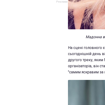
Мадонна ви
На сцені головного 
сьогоднішній день ві
другого треку, яким 
організаторів, він с
"самим яскравим за 