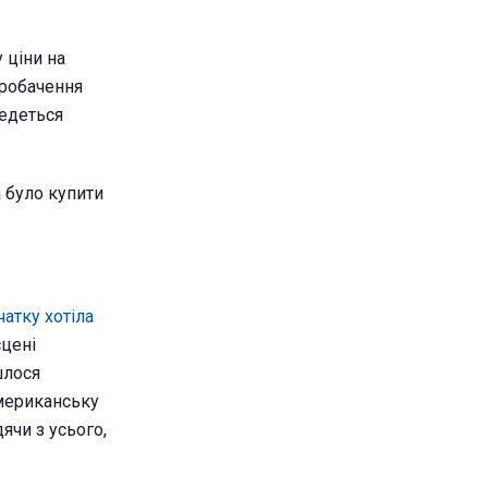
 ціни на
вробачення
ведеться
 було купити
чатку хотіла
сцені
шлося
американську
дячи з усього,