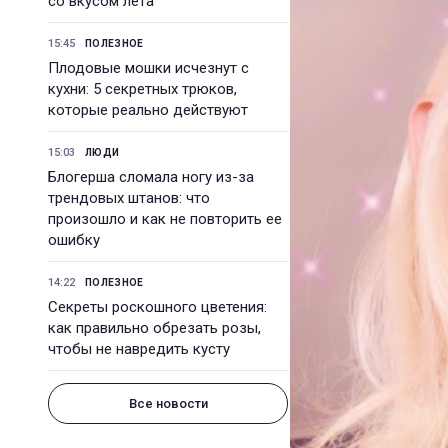
со вкусом лета
15:45
ПОЛЕЗНОЕ
Плодовые мошки исчезнут с
кухни: 5 секретных трюков,
которые реально действуют
15:03
ЛЮДИ
Блогерша сломала ногу из-за
трендовых штанов: что
произошло и как не повторить ее
ошибку
14:22
ПОЛЕЗНОЕ
Секреты роскошного цветения:
как правильно обрезать розы,
чтобы не навредить кусту
Все новости