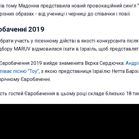
нів тому Мадонна представила новий провокаційний сингл "M
ізних образах - від учениці і черниці до співачки і повії.
обаченні 2019
брати участь у пісенному дійстві в якості конкурсанта після 
ору MARUV відмовилася їхати в Ізраїль, щоб представляти
 Євробачення 2019 вийде знаменита Вєрка Сердючка.
Андрі
іває пісню "Toy"
, з якою представниця Ізраїлю Нетта Барз
річному Євробаченні.
ість гостей Євробачення в цьому році складе близько 18 тис.