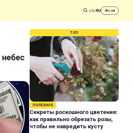
UA
/
RU
rbc.ua
ТОП
 небес
ПОЛЕЗНОЕ
Секреты роскошного цветения:
как правильно обрезать розы,
чтобы не навредить кусту