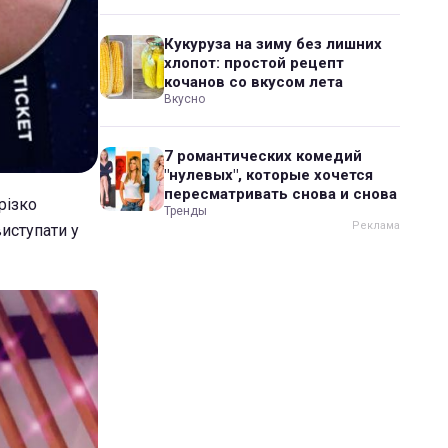
Кукуруза на зиму без лишних
хлопот: простой рецепт
кочанов со вкусом лета
Вкусно
7 романтических комедий
"нулевых", которые хочется
пересматривать снова и снова
різко
Тренды
виступати у