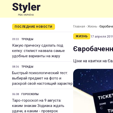
Главная
›
Жизнь
›
Євробаче
ПОСЛЕДНИЕ НОВОСТИ
17 апреля 2019
ЖИЗНЬ
09:33
ТРЕНДЫ
Какую прическу сделать под
Євробачення
кепку: стилист назвала самые
удобные варианты на жару
Ціни на квитки на Є
08:36
ТРЕНДЫ
Быстрый психологический тест:
выбирай предмет на фото и
раскрой свой настоящий характер
06:08
ГОРОСКОПЫ
Таро-гороскоп на 9 августа:
каким знакам Зодиака ждать
удачи, а каким - проверок