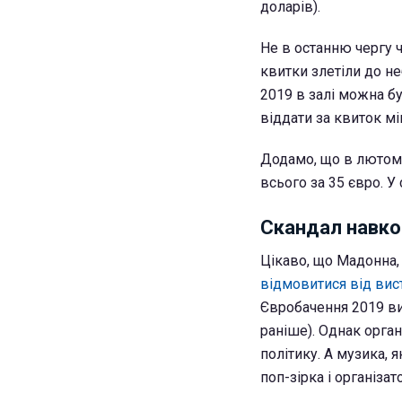
доларів).
Не в останню чергу 
квитки злетіли до н
2019 в залі можна б
віддати за квиток мі
Додамо, що в лютому
всього за 35 євро. У
Скандал навко
Цікаво, що Мадонна,
відмовитися від вист
Євробачення 2019 ви
раніше). Однак орга
політику. А музика, я
поп-зірка і організа