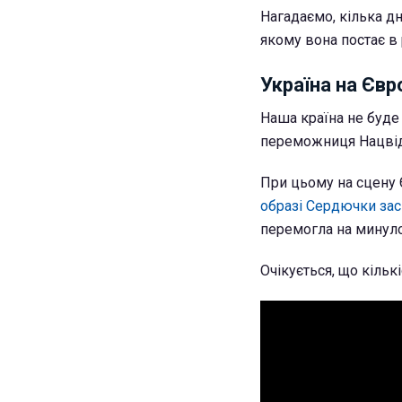
Нагадаємо, кілька д
якому вона постає в р
Україна на Євр
Наша країна не буде 
переможниця Нацвідб
При цьому на сцену
образі Сердючки засп
перемогла на минуло
Очікується, що кільк