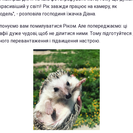
красивіший у світі! Рік завжди працює на камеру, як
дель", - розповіла господиня їжачка Діана.
понуємо вам помилуватися Ріком. Але попереджаємо: ці
фії дуже чудові, щоб не ділитися ними. Тому підготуйтеся
ного перевантаження і підвищення настрою.