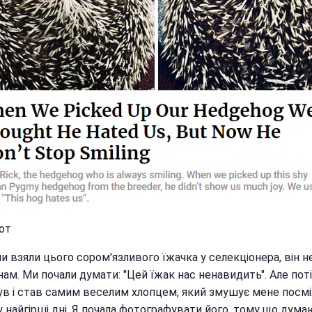
от
и взяли цього сором'язливого їжачка у селекціонера, він 
нам. Ми почали думати: "Цей їжак нас ненавидить". Але поті
ув і став самим веселим хлопцем, який змушує мене посм
у найгірші дні. Я почала фотографувати його, тому що дума