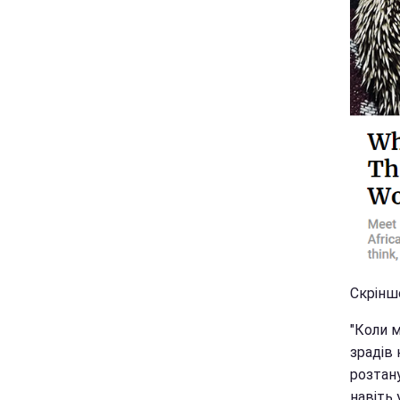
Скрінш
"Коли м
зрадів 
розтан
навіть 