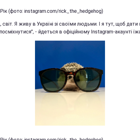
Рік (фото: instagram.com/rick_the_hedgehog)
, світ. Я живу в Україні зі своїми людьми. І я тут, щоб дати
посміхнутися", - йдеться в офіційному Instagram-акаунті їж
Рік (фото: instagram.com/rick_the_hedgehog)