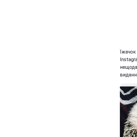
Їжачок 
Instagr
нещода
видання