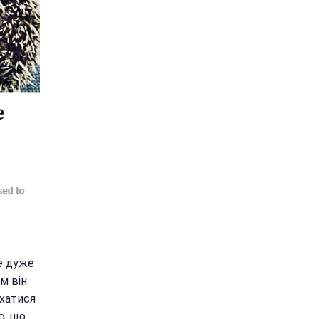
не дуже
м він
іхатися
ю, що