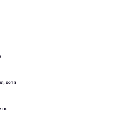
з
л, хотя
ить