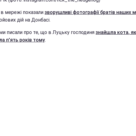
 в мережі показали
зворушливі фотографії братів наших 
бойових дій на Донбасі.
ми писали про те, що в Луцьку господиня
знайшла кота, я
ла п'ять років тому
.