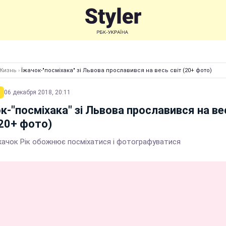
Жизнь
›
Їжачок-"посміхака" зі Львова прославився на весь світ (20+ фото)
06 декабря 2018, 20:11
к-"посміхака" зі Львова прославився на ве
(20+ фото)
жачок Рік обожнює посміхатися і фотографуватися