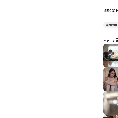
Відео: 
животн
Чита