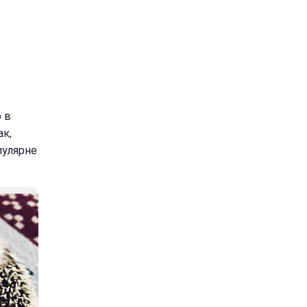
 в
ак,
пулярне