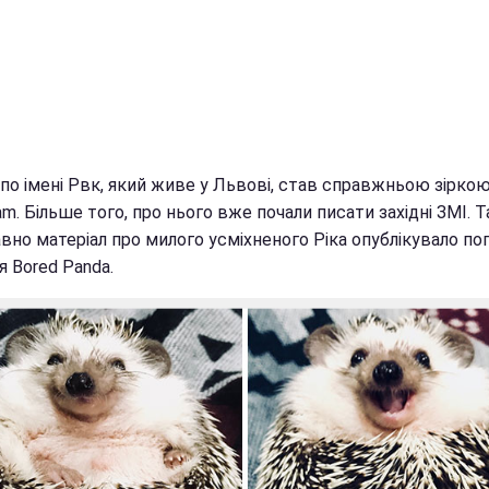
по імені Рвк, який живе у Львові, став справжньою зіркою
am. Більше того, про нього вже почали писати західні ЗМІ. Т
вно матеріал про милого усміхненого Ріка опублікувало по
 Bored Panda.