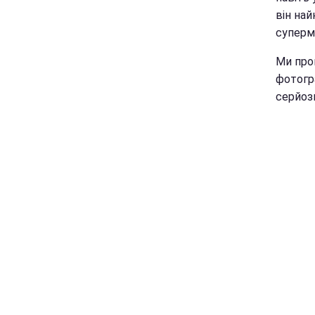
він най
супермо
Ми про
фотогра
серйоз