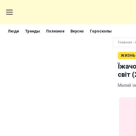
Люди
Тренды
Полезное
Вкусно
Гороскопы
Главная
›
ЖИЗНЬ
Їжачо
світ 
Милий ї