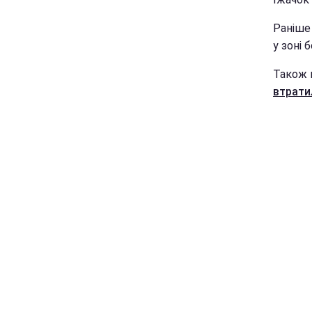
Раніше
у зоні 
Також 
втрати