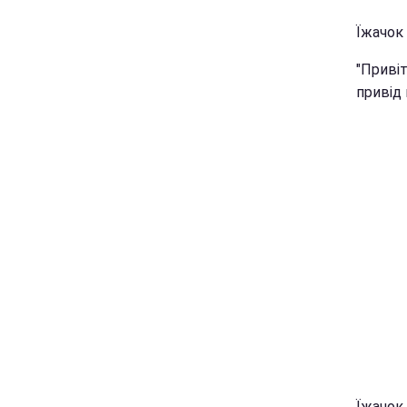
Їжачок 
"Привіт
привід 
Їжачок 