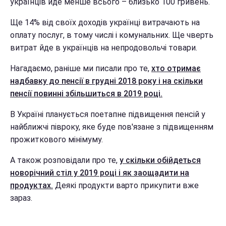
українців йде менше всього – близько 100 гривень.
Ще 14% від своїх доходів українці витрачають на
оплату послуг, в тому числі і комунальних. Ще чверть
витрат йде в українців на непродовольчі товари.
Нагадаємо, раніше ми писали про те,
хто отримає
надбавку до пенсії в грудні 2018 року і на скільки
пенсії повинні збільшиться в 2019 році.
В Україні планується поетапне підвищення пенсій у
найближчі півроку, яке буде пов'язане з підвищенням
прожиткового мінімуму.
А також розповідали про те,
у скільки обійдеться
новорічний стіл у 2019 році і як заощадити на
продуктах.
Деякі продукти варто прикупити вже
зараз.