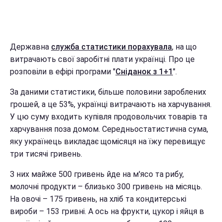
Державна
служба статистики порахувала
, на що
витрачають свої заробітні плати українці. Про це
розповіли в ефірі програми "
Сніданок з 1+1
".
За даними статистики, більше половини зароблених
грошей, а це 53%, українці витрачають на харчування.
У цю суму входить купівля продовольчих товарів та
харчування поза домом. Середньостатистична сума,
яку українець викладає щомісяця на їжу перевищує
три тисячі гривень.
З них майже 500 гривень йде на м'ясо та рибу,
молочні продукти – близько 300 гривень на місяць.
На овочі – 175 гривень, на хліб та кондитерські
вироби – 153 гривні. А ось на фрукти, цукор і яйця в