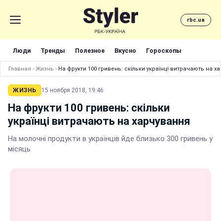
rbc.ua
Люди
Тренды
Полезное
Вкусно
Гороскопы
Главная
›
Жизнь
›
На фрукти 100 гривень: скільки українці витрачають на х
ЖИЗНЬ
15 ноября 2018, 19:46
На фрукти 100 гривень: скільки
українці витрачають на харчування
На молочні продукти в українців йде близько 300 гривень у
місяць