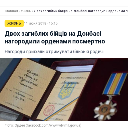
Главная
›
Жизнь
›
Двох загиблих бійців на Донбасі нагородили орденами 
ЖИЗНЬ
11 июня 2018 · 15:15
Двох загиблих бійців на Донбасі
нагородили орденами посмертно
Нагороди приїхали отримувати близькі родичі
Фото: Орден (facebook.com/www.vdv.mil.gov.ua)