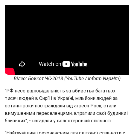
Відео: Бойкот ЧС-2018 (YouTube / Inform Napalm)
"РФ несе відповідальність за вбивства багатьох
тисяч людей в Сирії і в Україні, мільйони людей за
останні роки постраждали від агресії Росії, стали
вимушеними переселенцями, втратили свої будинки і
близьких", - нагадали у волонтерській спільноті.
"Найгучнішим і резонансним для світової спільноти є