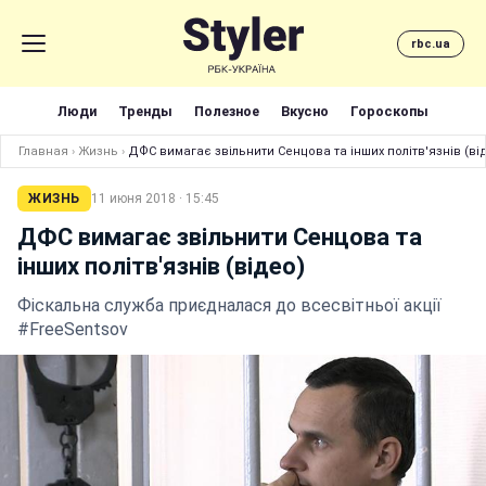
rbc.ua
Люди
Тренды
Полезное
Вкусно
Гороскопы
Главная
›
Жизнь
›
ДФС вимагає звільнити Сенцова та інших політв'язнів (ві
ЖИЗНЬ
11 июня 2018 · 15:45
ДФС вимагає звільнити Сенцова та
інших політв'язнів (відео)
Фіскальна служба приєдналася до всесвітньої акції
#FreeSentsov