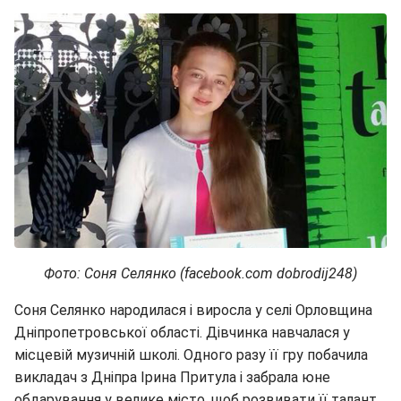
Фото: Соня Селянко (facebook.com dobrodij248)
Соня Селянко народилася і виросла у селі Орловщина
Дніпропетровської області. Дівчинка навчалася у
місцевій музичній школі. Одного разу її гру побачила
викладач з Дніпра Ірина Притула і забрала юне
обдарування у велике місто, щоб розвивати її талант.