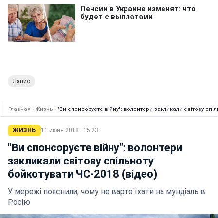
Лацио
Главная
›
Жизнь
›
"Ви спонсоруєте війну": волонтери закликали світову спіл
ЖИЗНЬ
11 июня 2018 · 15:23
"Ви спонсоруєте війну": волонтери
закликали світову спільноту
бойкотувати ЧС-2018 (відео)
У мережі пояснили, чому не варто їхати на мундіаль в
Росію