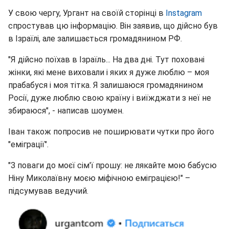
У свою чергу, Ургант на своїй сторінці в
Іnstagram
спростував цю інформацію. Він заявив, що дійсно був
в Ізраїлі, але залишається громадянином РФ.
"Я дійсно поїхав в Ізраїль... На два дні. Тут поховані
жінки, які мене виховали і яких я дуже люблю – моя
прабабуся і моя тітка. Я залишаюся громадянином
Росії, дуже люблю свою країну і виїжджати з неї не
збираюся", - написав шоумен.
Іван також попросив не поширювати чутки про його
"еміграції".
"З поваги до моєї сім'ї прошу: не лякайте мою бабусю
Ніну Миколаївну моєю міфічною еміграцією!" –
підсумував ведучий.