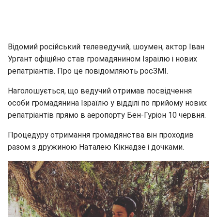
Відомий російський телеведучий, шоумен, актор Іван
Ургант офіційно став громадянином Ізраїлю і нових
репатріантів. Про це повідомляють росЗМІ.
Наголошується, що ведучий отримав посвідчення
особи громадянина Ізраїлю у відділі по прийому нових
репатріантів прямо в аеропорту Бен-Гуріон 10 червня.
Процедуру отримання громадянства він проходив
разом з дружиною Наталею Кікнадзе і дочками.