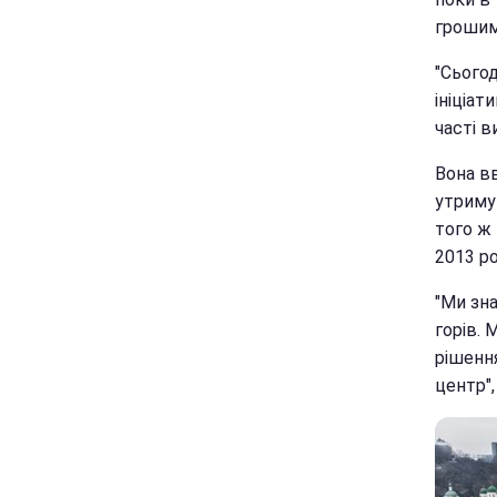
грошима
"Сьогод
ініціат
часті в
Вона в
утриму
того ж 
2013 ро
"Ми зна
горів. 
рішенн
центр",