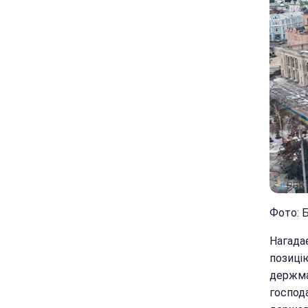
Фото: Б
Нагадає
позиці
держма
господ