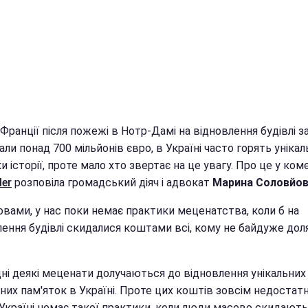
Франції після пожежі в Нотр-Дамі на відновлення будівлі за
рали понад 700 мільйонів євро, в Україні часто горять унікал
и історії, проте мало хто звертає на це увагу. Про це у ком
ler
розповіла громадський діяч і адвокат
Марина Соловйов
ловами, у нас поки немає практики меценатства, коли б на
лення будівлі скидалися коштами всі, кому не байдуже дол
дні деякі меценати долучаються до відновлення унікальних
них пам'яток в Україні. Проте цих коштів зовсім недостатнь
 Україні немає такої практики, коли люди масово скидают