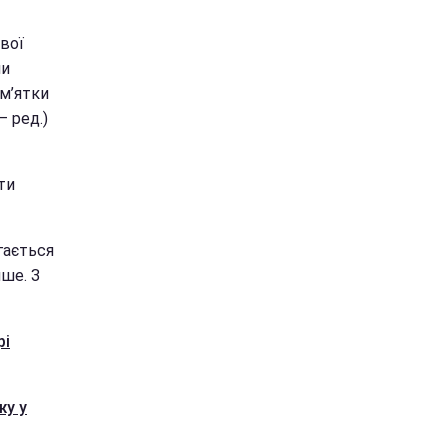
вої
ми
ам’ятки
 ред.)
ти
гається
нше. З
рі
жу у