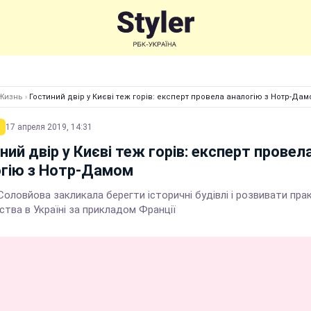
Жизнь
›
Гостиний двір у Києві теж горів: експерт провела аналогію з Нотр-Да
17 апреля 2019, 14:31
ний двір у Києві теж горів: експерт провел
гію з Нотр-Дамом
оловйова закликала берегти історичні будівлі і розвивати пра
тва в Україні за прикладом Франції