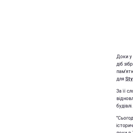
Доки у 
діб зіб
пам’ятк
для
Sty
За її с
віднов
будівлі.
"Сього
історич
поки в