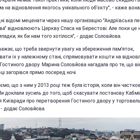
 на відновлення якогось унікального об’єкту", - каже вона
ні відомі меценати через нашу організацію "Андріївська п
ива" відновлюють Церкву Спаса на Берестові. Але поки це н
ипадки, як би нам того хотілося", - додає Соловйова.
важає, що треба звернути увагу на збереження пам'яток,
вати їх у належному стані, спрямовувати кошти на віднов
Гостиного двору. Марина Соловйова нагадала про те, що ві
ці загорівся прямо посеред ночі.
ємо, що з ним у 2013 році теж була історія, коли він частко
Ми доклали зусиль до того, щоб скасувати постанову Кабмі
я Київради про перетворення Гостиного двору у торговел
 - додає Соловйова.