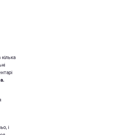
 кілька
ьні
ентарі
а.
я
о, і
ься