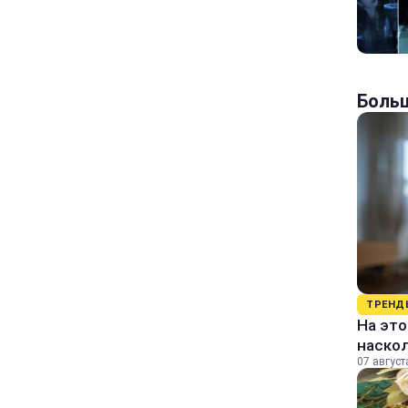
Больш
ТРЕНД
На это
наско
07 август