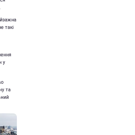
.
ейзажна
е такі
лення
н у
во
ну та
ьний