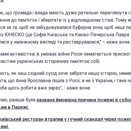
и.
ю, що громада і влада мають дуже ретельно переглянути с
ння до пам'яток і зберігати їх у відповідному стані. Тому 
ся за те, щоб не забудовувалася буферна зона, щоб наші п
ску ЮНЕСКО (це Софія Київська та Києво-Печерська Лавра –
лися у належному вигляді та реставрувалися," – каже вона.
ами активістки, в умовах війни Росія намагається присвої
частині українських історичних пам'яток собі.
ають, як наш східний сусід хоче забрати нашу історію, нама
ти, що Анна Ярославна пішла з Росії, а не з України, і таке і
ба щось робити вже зараз", - каже вона.
ємо, раніше була
названа ймовірна причина пожежі в собо
ам в Парижі.
київський ресторан втрапив у гучний скандал через поже
амі.