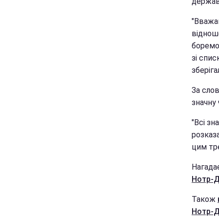
держав
"Вважа
відноше
боремо
зі спи
зберіга
За слов
значну 
"Всі зн
розказа
цим тре
Нагада
Нотр-Д
Також
Нотр-Д