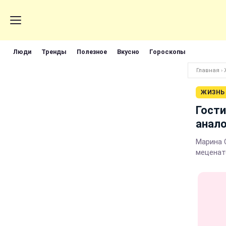
Люди
Тренды
Полезное
Вкусно
Гороскопы
Главная
›
ЖИЗНЬ
Гости
анало
Марина С
меценатс