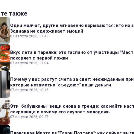
йте также
Одни молчат, другие мгновенно взрываются: кто из 
Зодиака не сдерживает эмоций
07 августа 2026, 11:43
Вкус лета в тарелке: это гаспачо от участницы "Мас
покоряет с первой ложки
07 августа 2026, 11:04
Почему у вас растут счета за свет: неожиданные пр
которые незаметно "съедают" ваши деньги
07 августа 2026, 10:15
Эти "бабушкины" вещи снова в тренде: как найти на
сокровище и почему его скупает молодежь
07 августа 2026, 09:27
Плаксивая Мирта из "Гарри Поттера": как сейчас выг