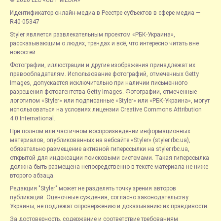
© 2026 LLC «UBT MEDIA»
Идентификатор онлайн-медиа в Реестре субъектов в сфере медиа —
R40-05347
Styler является развлекательным проектом «РБК-Украина»,
рассказывающим о людях, трендах и всё, что интересно читать вне
новостей.
Фотографии, иллюстрации и другие изображения принадлежат их
правообладателям. Использование фотографий, отмеченных Getty
Images, допускается исключительно при наличии письменного
разрешения фотоагентства Getty Images. Фотографии, отмеченные
логотипом «Styler» или подписанные «Styler» или «РБК-Украина», могут
использоваться на условиях лицензии Creative Commons Attribution
4.0 International.
При полном или частичном воспроизведении информационных
материалов, опубликованных на вебсайте «Styler» (styler.rbc.ua),
обязательно размещение активной гиперссылки на styler.rbc.ua,
открытой для индексации поисковыми системами. Такая гиперссылка
должна быть размещена непосредственно в тексте материала не ниже
второго абзаца.
Редакция "Styler" может не разделять точку зрения авторов
публикаций. Оценочные суждения, согласно законодательству
Украины, не подлежат опровержению и доказыванию их правдивости.
За достоверность, содержание и соответствие требованиям