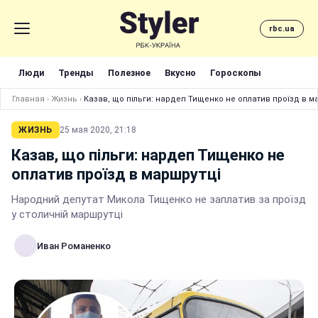
rbc.ua
Люди
Тренды
Полезное
Вкусно
Гороскопы
Главная
›
Жизнь
›
Казав, що пільги: нардеп Тищенко не оплатив проїзд в м
ЖИЗНЬ
25 мая 2020, 21:18
Казав, що пільги: нардеп Тищенко не
оплатив проїзд в маршрутці
Народний депутат Микола Тищенко не заплатив за проїзд
у столичній маршрутці
Иван Романенко