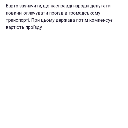
Варто зазначити, що насправді народні депутати
повинні оплачувати проїзд в громадському
транспорті. При цьому держава потім компенсує
вартість проїзду.