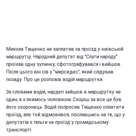
Микола Тищенко не заплатив за проїзд у київській
маршрутці. Народний депутат від "Слуги народу"
проїхав одну зупинку, сфотографувався і вийшов.
Після цього він сів у "мерседес", який слідував
позаду. Про це розповів водій маршрутки.
За словами водія, нардеп зайшов в маршрутку не
один, а з якимось чоловіком. Скоріш за все це був
його охоронець. Водій попросив Тищенко оплатити
проїзд, але той відмовився, пославшись на те, що у
депутатів є пільги на проїзд у громадському
транспорті.