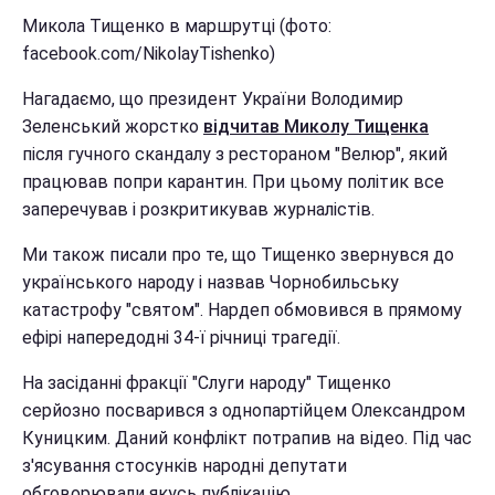
Микола Тищенко в маршрутці (фото:
facebook.com/NikolayTishenko)
Нагадаємо, що президент України Володимир
Зеленський жорстко
відчитав Миколу Тищенка
після гучного скандалу з рестораном "Велюр", який
працював попри карантин. При цьому політик все
заперечував і розкритикував журналістів.
Ми також писали про те, що Тищенко звернувся до
українського народу і назвав Чорнобильську
катастрофу "святом". Нардеп обмовився в прямому
ефірі напередодні 34-ї річниці трагедії.
На засіданні фракції "Слуги народу" Тищенко
серйозно посварився з однопартійцем Олександром
Куницким. Даний конфлікт потрапив на відео. Під час
з'ясування стосунків народні депутати
обговорювали якусь публікацію.