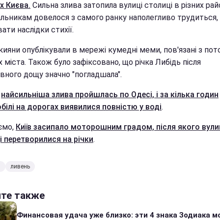
х Києва.
Сильна злива затопила вулиці столиці в різних рай
льникам довелося з самого ранку наполегливо трудиться,
вати наслідки стихії.
ияни опублікували в мережі кумедні меми, пов'язані з пот
 міста. Також було зафіксовано, що річка Либідь після
вного дощу значно "погладшала".
е
найсильніша злива
пройшлась по Одесі, і за кілька годин
білі на дорогах виявилися повністю у воді
.
ємо,
Київ засипало моторошним градом, після якого вули
і перетворилися на річки
.
в
ливень
йте также
Финансовая удача уже близко: эти 4 знака Зодиака м