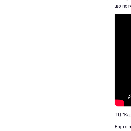
що пото
ТЦ "Кар
Варто з