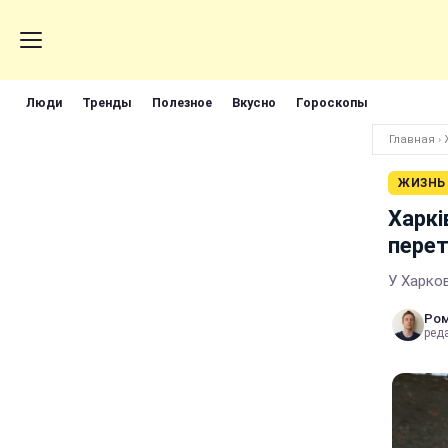
Люди
Тренды
Полезное
Вкусно
Гороскопы
Главная
›
ЖИЗНЬ
Харкі
перет
У Харков
Ром
реда