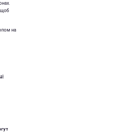
онах.
 щоб
опом на
ці
огут