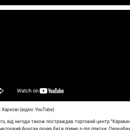
 Харкові (відео: YouTube)
го, від негоди також постраждав торговий центр "Караван"
метровий фонтан почав бити прямо з-під плитки. Передбач