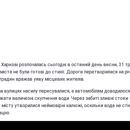
 Харкові розпочалась сьогодні в останній день весни, 31 т
міста не були готові до стихії. Дороги перетворилися на річ
 градин вражав уяву місцевих жителів.
а вулицях насилу пересувалися, а автомобілям доводилос
ати величезні скупчення води. Через забиті зливні стоки 
місту утворилися неймовірні калюжі, оскільки вода не сті
ацію.