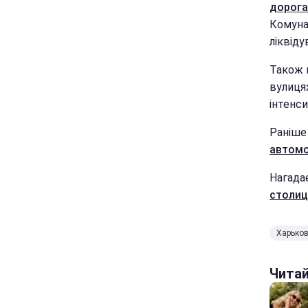
дорога
Комуна
ліквіду
Також к
вулицях
інтенси
Раніш
автомо
Нагада
столиц
Харько
Чита