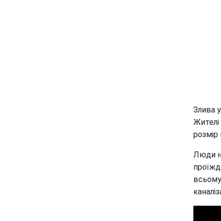
Злива у
Жителі 
розмір
Люди н
проїждж
всьому 
каналіз