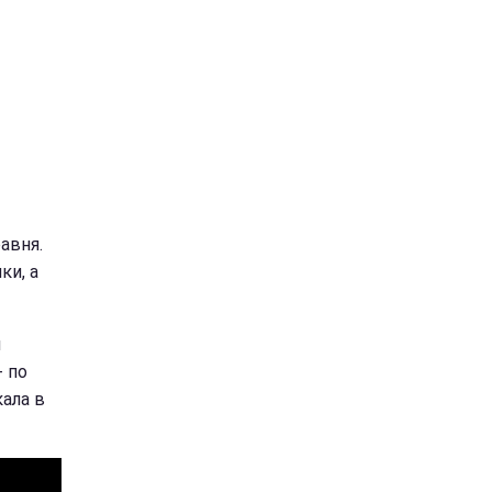
равня.
ки, а
я
- по
кала в