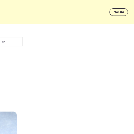
rbc.ua
чки