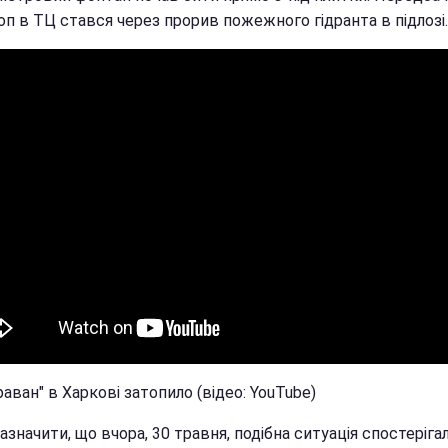
п в ТЦ стався через прорив пожежного гідранта в підлозі.
аван" в Харкові затопило (відео: YouTube)
азначити, що вчора, 30 травня, подібна ситуація спостерігал