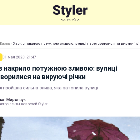
Жизнь
›
Харків накрило потужною зливою: вулиці перетворилися на вируючі рі
31 мая 2020, 21:47
в накрило потужною зливою: вулиці
ворилися на вируючі річки
і пройшла сильна злива, яка затопила вулиці
ан Мирончук
ктор ленты новостей Styler