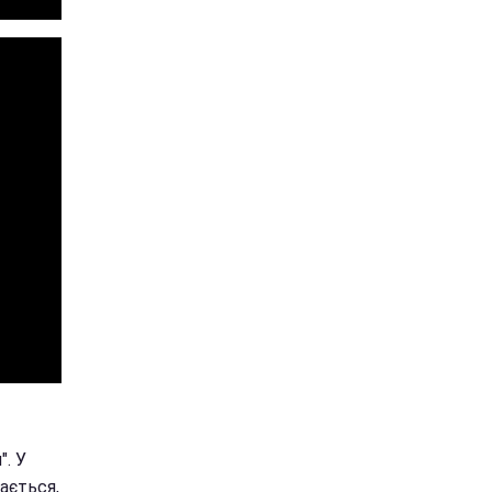
. У
ається,