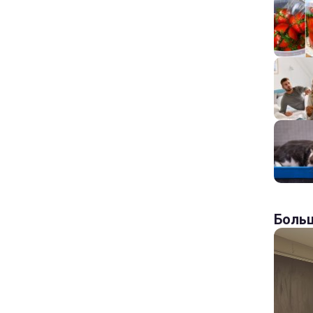
Больш