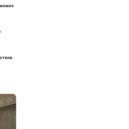
зможно
е
отков: