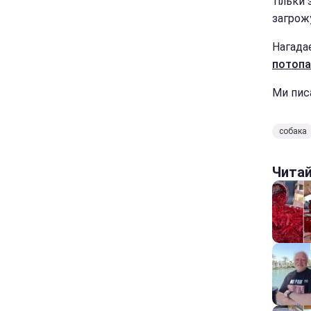
тільки
загрож
Нагада
потопа
Ми пис
собака
Чита