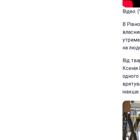
Відео: 
В Рівно
власник
утрима
на люд
Від тв
Ксенія 
одного 
врятува
інакше.