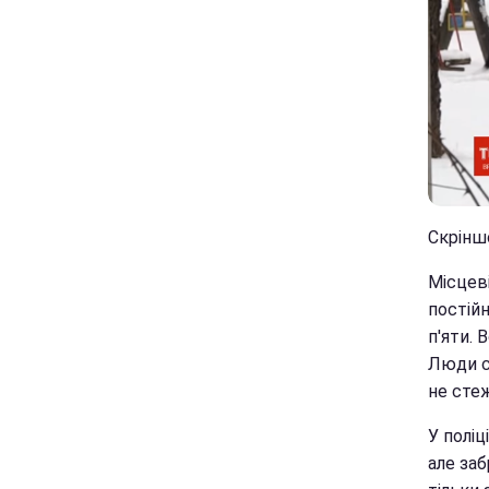
Скрінш
Місцев
постійн
п'яти. 
Люди ст
не сте
У поліц
але за