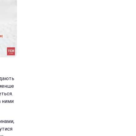
ждають
 менше
еться.
а ними
инами,
бутися