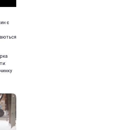
ин є
даються
ярка
ти:
вчинку