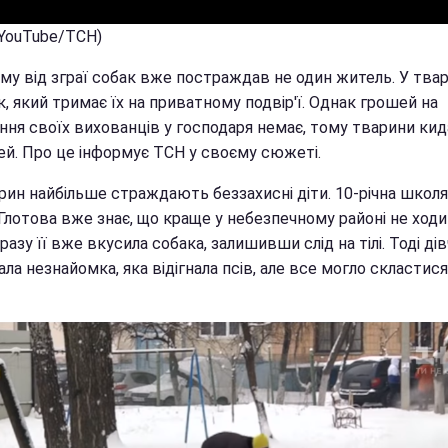
(YouTube/ТСН)
му від зграї собак вже постраждав не один житель. У твар
, який тримає їх на приватному подвір'ї. Однак грошей на
ння своїх вихованців у господаря немає, тому тварини ки
ей. Про це інформує ТСН у своєму сюжеті.
арин найбільше страждають беззахисні діти. 10-річна школ
Глотова вже знає, що краще у небезпечному районі не ходи
разу її вже вкусила собака, залишивши слід на тілі. Тоді ді
ла незнайомка, яка відігнала псів, але все могло скластися