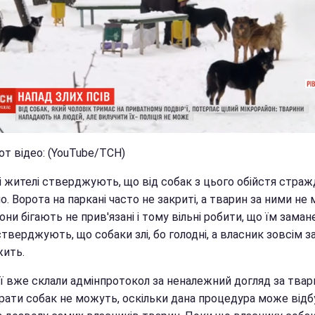
от відео: (YouTube/ТСН)
і жителі стверджують, що від собак з цього обійстя стра
о. Ворота на паркані часто не закриті, а тварин за ними не
Вони бігають не прив'язані і тому вільні робити, що їм заман
верджують, що собаки злі, бо голодні, а власник зовсім з
жить.
ії вже склали адмінпротокол за неналежний догляд за твар
брати собак не можуть, оскільки дана процедура може від