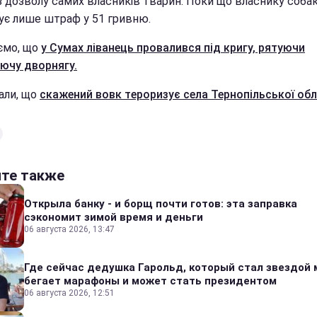
 з дозволу самих власників тварин. Поки що власнику соба
ує лише штраф у 51 гривню.
ємо, що
у Сумах ліванець провалився під кригу, рятуючи
ючу дворнягу.
али, що
скажений вовк тероризує села Тернопільської обл
йте также
Открыла банку - и борщ почти готов: эта заправка
сэкономит зимой время и деньги
06 августа 2026, 13:47
Где сейчас дедушка Гарольд, который стал звездой 
бегает марафоны и может стать президентом
06 августа 2026, 12:51