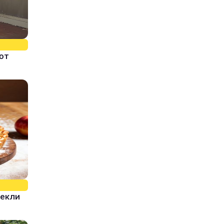
ют
пекли