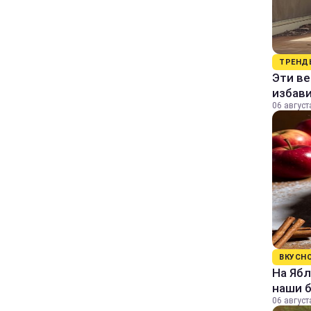
ТРЕНД
Эти в
избави
06 август
ВКУСН
На Ябл
наши 
06 август