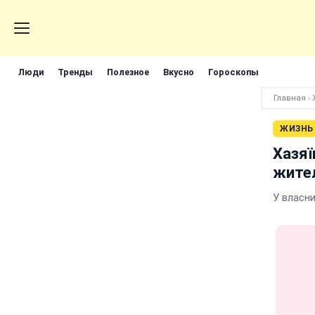
Люди
Тренды
Полезное
Вкусно
Гороскопы
Главная
›
ЖИЗНЬ
Хазяї
жител
У власн