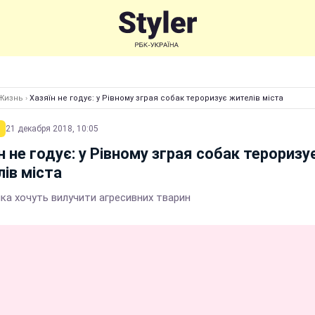
Жизнь
›
Хазяїн не годує: у Рівному зграя собак тероризує жителів міста
21 декабря 2018, 10:05
н не годує: у Рівному зграя собак тероризу
ів міста
ика хочуть вилучити агресивних тварин