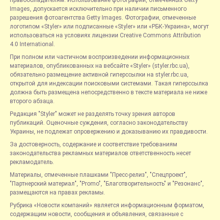
Images, допускается исключительно при наличии письменного
разрешения фотоагентства Getty Images. Фотографии, отмеченные
логотипом «Styler» или подписанные «Styler» или «РБК-Украина», могут
использоваться на условиях лицензии Creative Commons Attribution
4.0 International.
При полном или частичном воспроизведении информационных
материалов, опубликованных на вебсайте «Styler» (styler.rbc.ua),
обязательно размещение активной гиперссылки на styler.rbc.ua,
открытой для индексации поисковыми системами. Такая гиперссылка
должна быть размещена непосредственно в тексте материала не ниже
второго абзаца.
Редакция "Styler" может не разделять точку зрения авторов
публикаций. Оценочные суждения, согласно законодательству
Украины, не подлежат опровержению и доказыванию их правдивости.
За достоверность, содержание и соответствие требованиям
законодательства рекламных материалов ответственность несет
рекламодатель.
Материалы, отмеченные плашками "Пресс-релиз", "Спецпроект",
"Партнерский материал", "Promo", "Благотворительность" и "Резонанс",
размещаются на правах рекламы.
Рубрика «Новости компаний» является информационным форматом,
содержащим новости, сообщения и объявления, связанные с