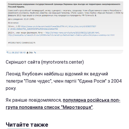
Скріншот сайта (myrotvorets.center)
Леонід Якубович найбільш відомий як ведучий
телегри "Поле чудес", член партії "Єдина Росія" з 2004
року.
Як раніше повідомлялося,
популярна російська поп-
група поповнила список "Миротворця"
.
Читайте также