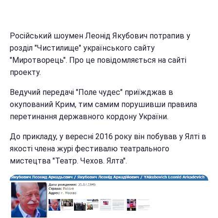
Російський шоумен Леонід Якубович потрапив у
розділ "Чистилище" українського сайту
"Миротворець". Про це повідомляється на сайті
проекту.
Ведучий передачі "Поле чудес" приїжджав в
окупований Крим, тим самим порушивши правила
перетинання державного кордону України.
До прикладу, у вересні 2016 року він побував у Ялті в
якості члена журі фестивалю театрального
мистецтва "Театр. Чехов. Ялта".