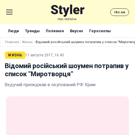
rbc.ua
Люди
Тренды
Полезное
Вкусно
Гороскопы
Главная
›
Жизнь
›
Відомий російський шоумен потрапив у список "Миротво
ЖИЗНЬ
11 августа 2017, 16:43
Відомий російський шоумен потрапив у
список "Миротворця"
Ведучий приїжджав в окупований РФ Крим