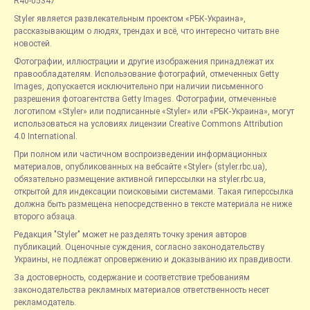
R40-05347
Styler является развлекательным проектом «РБК-Украина»,
рассказывающим о людях, трендах и всё, что интересно читать вне
новостей.
Фотографии, иллюстрации и другие изображения принадлежат их
правообладателям. Использование фотографий, отмеченных Getty
Images, допускается исключительно при наличии письменного
разрешения фотоагентства Getty Images. Фотографии, отмеченные
логотипом «Styler» или подписанные «Styler» или «РБК-Украина», могут
использоваться на условиях лицензии Creative Commons Attribution
4.0 International.
При полном или частичном воспроизведении информационных
материалов, опубликованных на вебсайте «Styler» (styler.rbc.ua),
обязательно размещение активной гиперссылки на styler.rbc.ua,
открытой для индексации поисковыми системами. Такая гиперссылка
должна быть размещена непосредственно в тексте материала не ниже
второго абзаца.
Редакция "Styler" может не разделять точку зрения авторов
публикаций. Оценочные суждения, согласно законодательству
Украины, не подлежат опровержению и доказыванию их правдивости.
За достоверность, содержание и соответствие требованиям
законодательства рекламных материалов ответственность несет
рекламодатель.