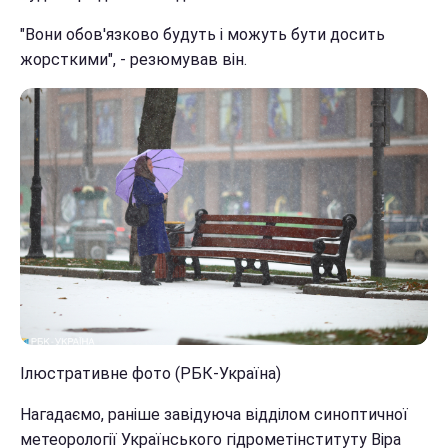
"Вони обов'язково будуть і можуть бути досить
жорсткими", - резюмував він.
Ілюстративне фото (РБК-Україна)
Нагадаємо, раніше завідуюча відділом синоптичної
метеорології Українського гідрометінституту Віра