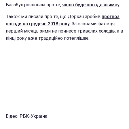
Балабух розповіла про те,
якою буде погода взимку
.
Також ми писали про те, що Деркач зробив
прогноз
погоди на грудень 2018 року
. За словами фахівця,
перший місяць зими не принесе тривалих холодів, а в
кінці року вже традиційно потеплішає.
Відео: РБК-Україна