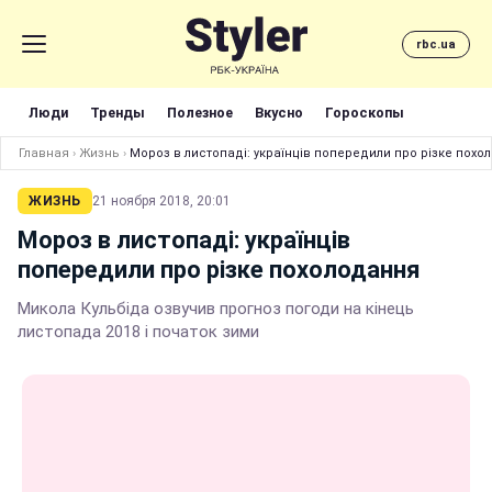
rbc.ua
Люди
Тренды
Полезное
Вкусно
Гороскопы
Главная
›
Жизнь
›
Мороз в листопаді: українців попередили про різке похо
ЖИЗНЬ
21 ноября 2018, 20:01
Мороз в листопаді: українців
попередили про різке похолодання
Микола Кульбіда озвучив прогноз погоди на кінець
листопада 2018 і початок зими