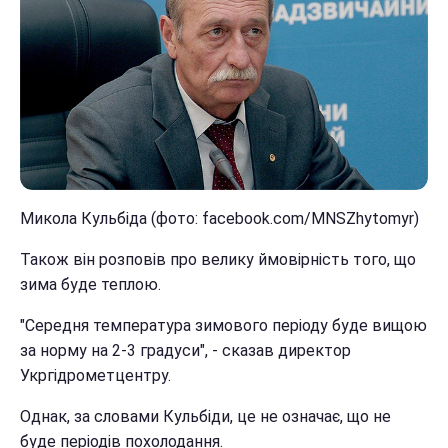
Микола Кульбіда (фото: facebook.com/MNSZhytomyr)
Також він розповів про велику ймовірність того, що
зима буде теплою.
"Середня температура зимового періоду буде вищою
за норму на 2-3 градуси", - сказав директор
Укргідрометцентру.
Однак, за словами Кульбіди, це не означає, що не
буде періодів похолодання.