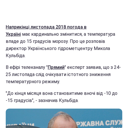
Наприкінці листопада 2018
погода в
Україні
має кардинально змінитися, а температура
впаде до 15 градусів морозу. Про це розповів
директор Українського гідрометцентру Микола
Кульбіда.
В ефірі телеканалу "
Прямий
" експерт заявив, що з 24-
25 листопада слід очікувати істотного зниження
температурного режиму.
"До кінця місяця вона становитиме вночі від -10 до
-15 градусів", - зазначив Кульбіда.