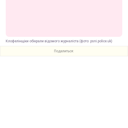
Клофелінщіки обікрали відомого журналіста (фото: psni.police.uk)
Поделиться: