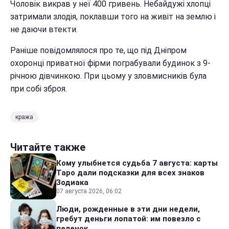
Чоловік викрав у неї 400 гривень. Небайдужі хлопці
затримали злодія, поклавши того на живіт на землю і
не даючи втекти.
Раніше повідомлялося про те, що під Дніпром
охоронці приватної фірми пограбували будинок з 9-
річною дівчинкою. При цьому у зловмисників була
при собі зброя.
кража
Читайте также
Кому улыбнется судьба 7 августа: карты
Таро дали подсказки для всех знаков
Зодиака
07 августа 2026, 06:02
Люди, рожденные в эти дни недели,
гребут деньги лопатой: им повезло с
пеленок