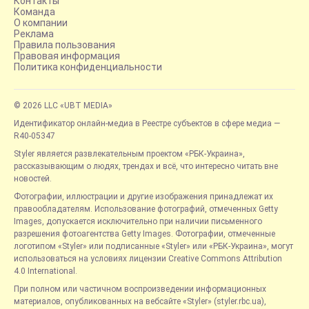
Контакты
Команда
О компании
Реклама
Правила пользования
Правовая информация
Политика конфиденциальности
© 2026 LLC «UBT MEDIA»
Идентификатор онлайн-медиа в Реестре субъектов в сфере медиа —
R40-05347
Styler является развлекательным проектом «РБК-Украина»,
рассказывающим о людях, трендах и всё, что интересно читать вне
новостей.
Фотографии, иллюстрации и другие изображения принадлежат их
правообладателям. Использование фотографий, отмеченных Getty
Images, допускается исключительно при наличии письменного
разрешения фотоагентства Getty Images. Фотографии, отмеченные
логотипом «Styler» или подписанные «Styler» или «РБК-Украина», могут
использоваться на условиях лицензии Creative Commons Attribution
4.0 International.
При полном или частичном воспроизведении информационных
материалов, опубликованных на вебсайте «Styler» (styler.rbc.ua),