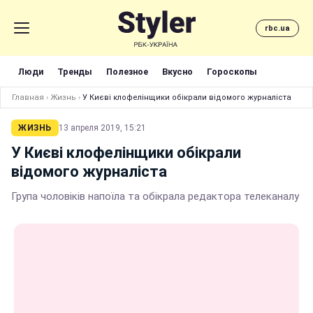
rbc.ua
Люди
Тренды
Полезное
Вкусно
Гороскопы
Главная
›
Жизнь
›
У Києві клофелінщики обікрали відомого журналіста
ЖИЗНЬ
13 апреля 2019, 15:21
У Києві клофелінщики обікрали
відомого журналіста
Група чоловіків напоїла та обікрала редактора телеканалу