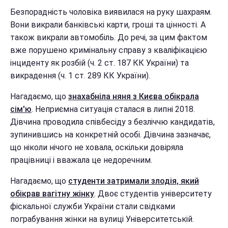
Безпорадність чоловіка виявилася на руку шахраям.
Вони викрали банківські карти, гроші та цінності. А
також викрали автомобіль. До речі, за цим фактом
вже порушено кримінальну справу з кваліфікацією
інциденту як розбій (ч. 2 ст. 187 КК України) та
викрадення (ч. 1 ст. 289 КК України).
Нагадаємо, що
знахабніла няня з Києва обікрала
сім'ю
. Неприємна ситуація сталася в липні 2018.
Дівчина проводила співбесіду з безліччю кандидатів,
зупинившись на конкретній особі. Дівчина зазначає,
що ніколи нічого не ховала, оскільки довіряла
працівниці і вважала це недоречним.
Нагадаємо, що
студенти затримали злодія, який
обікрав вагітну жінку
. Двоє студентів університету
фіскальної служби України стали свідками
пограбування жінки на вулиці Університетській.