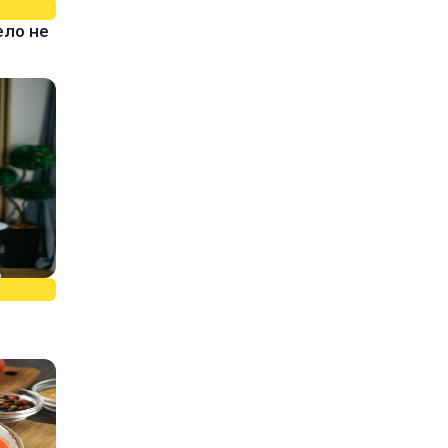
ело не