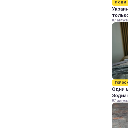
ЛЮДИ
Украин
только
07 август
ГОРОС
Одни м
Зодиа
07 август