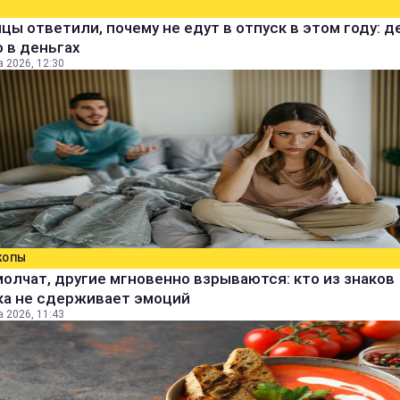
цы ответили, почему не едут в отпуск в этом году: д
 в деньгах
а 2026, 12:30
КОПЫ
олчат, другие мгновенно взрываются: кто из знаков
ка не сдерживает эмоций
а 2026, 11:43