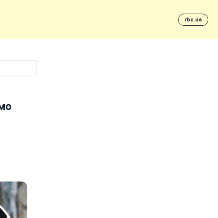
rbc.ua
емо