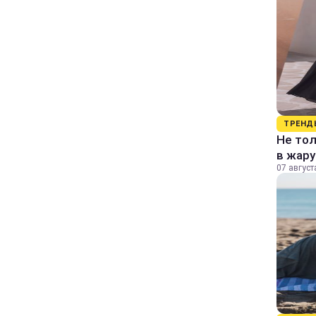
ТРЕНД
Не тол
в жару
07 август