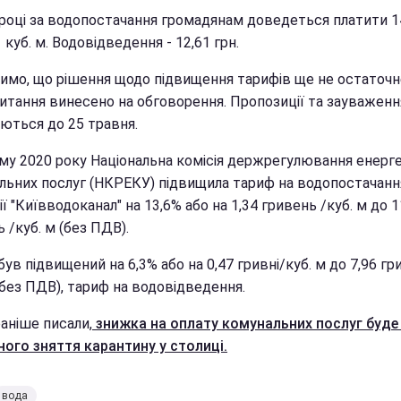
 році за водопостачання громадянам доведеться платити 1
1 куб. м. Водовідведення - 12,61 грн.
чимо, що рішення щодо підвищення тарифів ще не остаточн
питання винесено на обговорення. Пропозиції та зауваженн
ються до 25 травня.
му 2020 року Національна комісія держрегулювання енерге
льних послуг (НКРЕКУ) підвищила тариф на водопостачанн
ї "Київводоканал" на 13,6% або на 1,34 гривень /куб. м до 1
 /куб. м (без ПДВ).
ув підвищений на 6,3% або на 0,47 гривні/куб. м до 7,96 гр
(без ПДВ), тариф на водовідведення.
аніше писали,
знижка на оплату комунальних послуг буде
ного зняття карантину у столиці.
вода