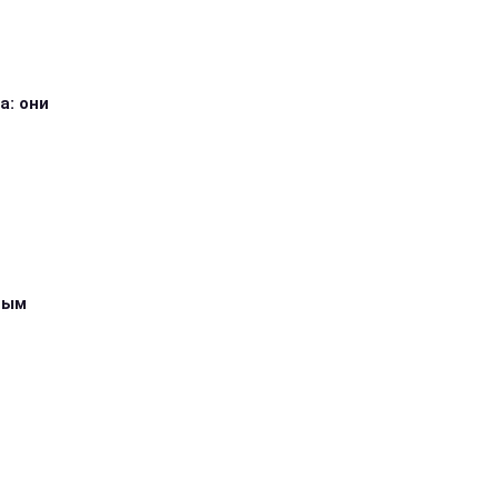
а: они
ным