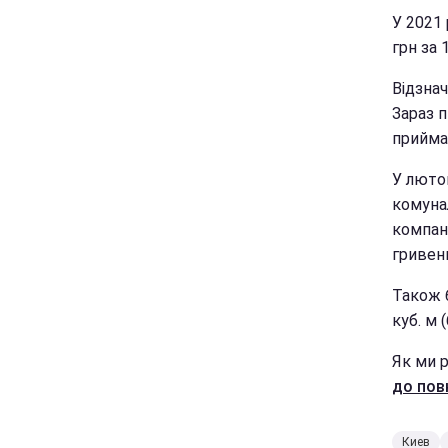
У 2021
грн за 
Відзна
Зараз 
прийма
У люто
комуна
компані
гривень
Також б
куб. м 
Як ми р
до пов
Киев