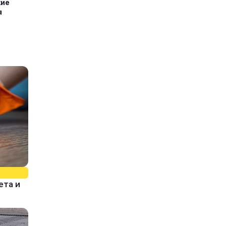
кие
я
ета и