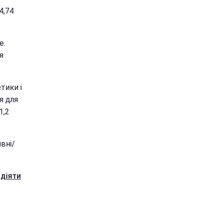
4,74
е.
я
тики і
я для
1,2
ивні/
 діяти