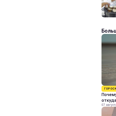
Больш
ГОРОС
Почему
откуда
07 август