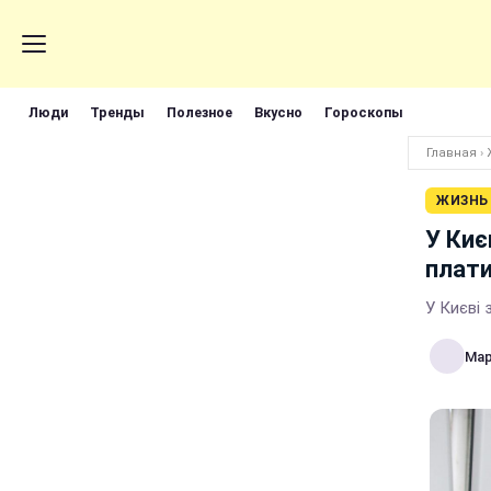
Люди
Тренды
Полезное
Вкусно
Гороскопы
Главная
›
ЖИЗНЬ
У Киє
плат
У Києві
Мар