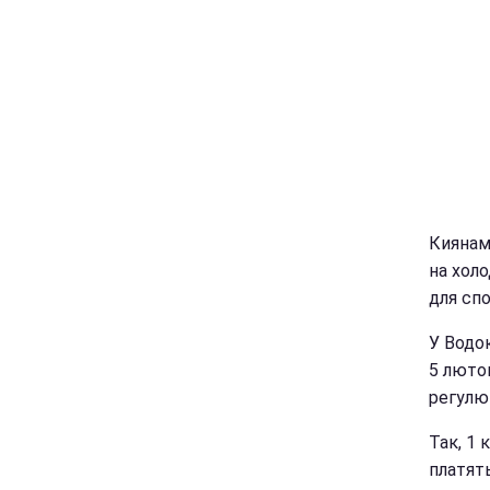
Киянам
на хол
для спо
У Водо
5 люто
регулю
Так, 1 
платять