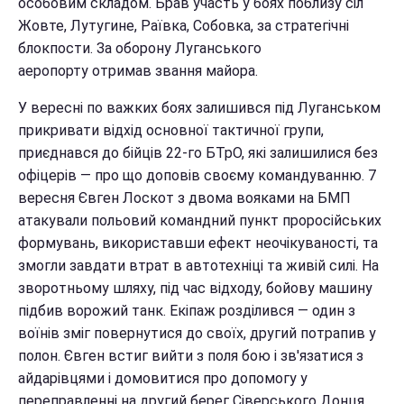
особовим складом. Брав участь у боях поблизу сіл
Жовте, Лутугине, Раївка, Собовка, за стратегічні
блокпости. За оборону Луганського
аеропорту отримав звання майора.
У вересні по важких боях залишився під Луганськом
прикривати відхід основної тактичної групи,
приєднався до бійців 22-го БТрО, які залишилися без
офіцерів — про що доповів своєму командуванню. 7
вересня Євген Лоскот з двома вояками на БМП
атакували польовий командний пункт проросійських
формувань, використавши ефект неочікуваності, та
змогли завдати втрат в автотехніці та живій силі. На
зворотньому шляху, під час відходу, бойову машину
підбив ворожий танк. Екіпаж розділився — один з
воїнів зміг повернутися до своїх, другий потрапив у
полон. Євген встиг вийти з поля бою і зв'язатися з
айдарівцями і домовитися про допомогу у
переправленні на другий берег Сіверського Донця.