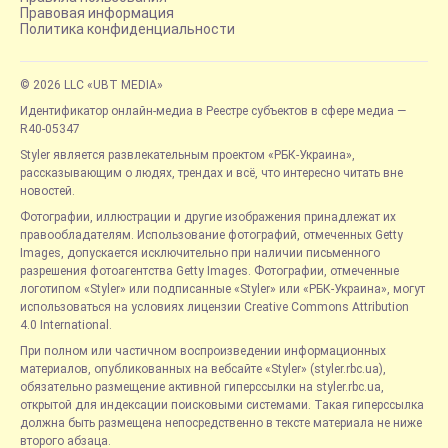
Правовая информация
Политика конфиденциальности
© 2026 LLC «UBT MEDIA»
Идентификатор онлайн-медиа в Реестре субъектов в сфере медиа —
R40-05347
Styler является развлекательным проектом «РБК-Украина»,
рассказывающим о людях, трендах и всё, что интересно читать вне
новостей.
Фотографии, иллюстрации и другие изображения принадлежат их
правообладателям. Использование фотографий, отмеченных Getty
Images, допускается исключительно при наличии письменного
разрешения фотоагентства Getty Images. Фотографии, отмеченные
логотипом «Styler» или подписанные «Styler» или «РБК-Украина», могут
использоваться на условиях лицензии Creative Commons Attribution
4.0 International.
При полном или частичном воспроизведении информационных
материалов, опубликованных на вебсайте «Styler» (styler.rbc.ua),
обязательно размещение активной гиперссылки на styler.rbc.ua,
открытой для индексации поисковыми системами. Такая гиперссылка
должна быть размещена непосредственно в тексте материала не ниже
второго абзаца.