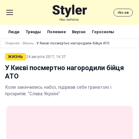
rbc.ua
Люди
Тренды
Полезное
Вкусно
Гороскопы
Главная
›
Жизнь
›
У Києві посмертно нагородили бійця АТО
ЖИЗНЬ
24 августа 2017, 16:37
У Києві посмертно нагородили бійця
АТО
Коли закінчились набої, підірвав себе гранатою і
прохрипів: "Слава Україні"