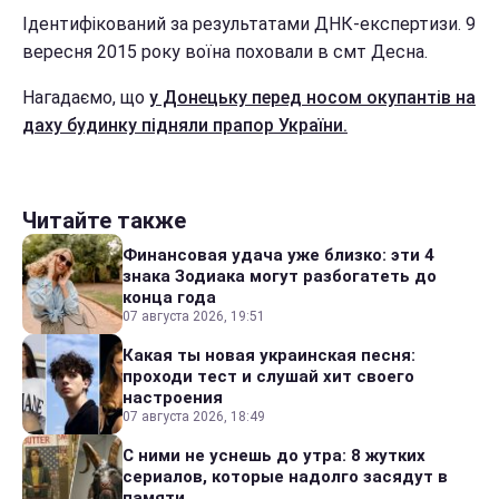
Ідентифікований за результатами ДНК-експертизи. 9
вересня 2015 року воїна поховали в смт Десна.
Нагадаємо, що
у Донецьку перед носом окупантів на
даху будинку підняли прапор України.
Читайте также
Финансовая удача уже близко: эти 4
знака Зодиака могут разбогатеть до
конца года
07 августа 2026, 19:51
Какая ты новая украинская песня:
проходи тест и слушай хит своего
настроения
07 августа 2026, 18:49
С ними не уснешь до утра: 8 жутких
сериалов, которые надолго засядут в
памяти