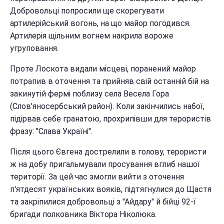
Добровольці попросили ще скорегувати
артилерійський вогонь, на що майор погодився.
Артилерія щільним вогнем накрила вороже
угруповання.
Проте Лоскота видали місцеві, поранений майор
потрапив в оточення та прийняв свій останній бій на
закинутій фермі поблизу села Весела Гора
(Слов'яносербський район). Коли закінчились набої,
підірвав себе гранатою, прохрипівши для терористів
фразу: "Слава Україні".
Після цього Євгена дострелили в голову, терористи
ж на добу пригальмували просування вглиб нашої
території. За цей час змогли вийти з оточення
п'ятдесят українських вояків, підтягнулися до Щастя
та закріпилися добровольці з "Айдару" й бійці 92-ї
бригади полковника Віктора Ніколюка.