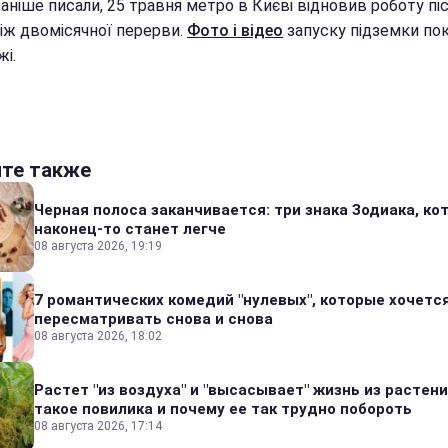
аніше писали, 25 травня метро в Києві відновив роботу пі
ніж двомісячної перерви.
Фото і відео
запуску підземки по
і.
йте также
Черная полоса заканчивается: три знака Зодиака, к
наконец-то станет легче
08 августа 2026, 19:19
7 романтических комедий "нулевых", которые хочетс
пересматривать снова и снова
08 августа 2026, 18:02
Растет "из воздуха" и "высасывает" жизнь из растени
такое повилика и почему ее так трудно побороть
08 августа 2026, 17:14