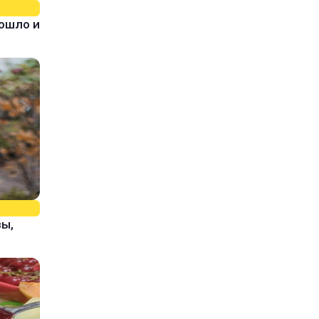
зошло и
зы,