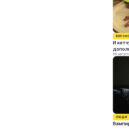
ВКУСН
И кетч
допол
08 август
ЛЮДИ
Вампи