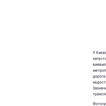
У Києві
запуст
виявили
метропо
дороги 
недост
Зазначи
трансп
Фотогра