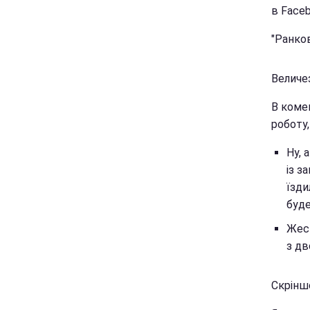
в Faceb
"Ранков
Величе
В коме
роботу,
Ну, 
із з
їзди
буде.
Жест
з дв
Скрінш