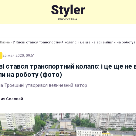
Жизнь
›
У Києві стався транспортний колапс: і це ще не всі вийшли на роботу 
25 мая 2020, 09:51
ві стався транспортний колапс: і це ще не в
и на роботу (фото)
 на Троєщині утворився величезний затор
ия Соловей