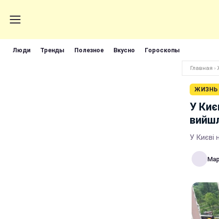
Люди
Тренды
Полезное
Вкусно
Гороскопы
Главная
›
ЖИЗНЬ
У Киє
вийшл
У Києві
Мар