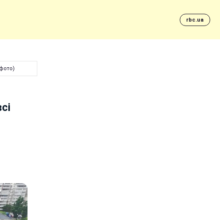
rbc.ua
(фото)
сі