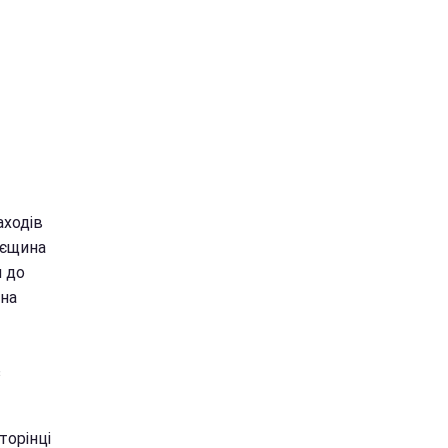
аходів
оєщина
и до
 на
з
торінці