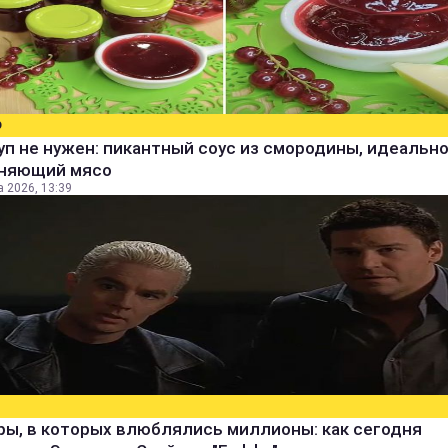
О
уп не нужен: пикантный соус из смородины, идеальн
няющий мясо
а 2026, 13:39
ры, в которых влюблялись миллионы: как сегодня