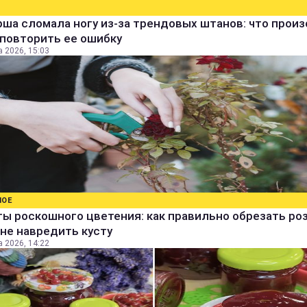
ша сломала ногу из-за трендовых штанов: что прои
 повторить ее ошибку
а 2026, 15:03
НОЕ
ы роскошного цветения: как правильно обрезать ро
не навредить кусту
а 2026, 14:22