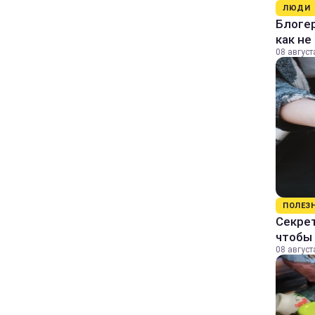
ЛЮДИ
Блогер
как не
08 август
ПОЛЕЗ
Секрет
чтобы 
08 август