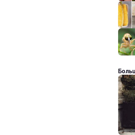
Больш