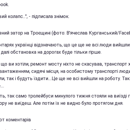
ook.
ий колапс...", - підписала знімок.
зний затор на Троєщині (фото: В'ячеслав Курганський/Face
нтарях українці відзначають, що це ще не всі люди вийшли
 далі обстановка на дорогах буде тільки гірше.
а що ви хотіли, ремонт мосту ніхто не скасував, транспорт
авантаженням, сидячі місця, на особистому транспорті люд
ли, так і будуть їздити....Це ще не всі вийшли на роботу. Так 
...
ь, так само тролейбуси минулого тижня стояли на виїзді 
ору не виїдеш. Але потім їх не видно було протягом дня.
от коментарів