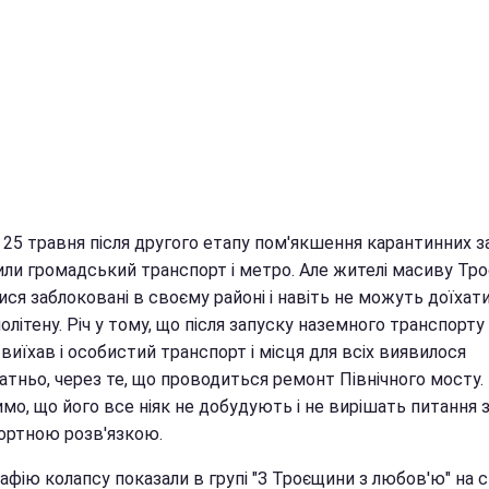
 25 травня після другого етапу пом'якшення карантинних з
или громадський транспорт і метро. Але жителі масиву Тр
ся заблоковані в своєму районі і навіть не можуть доїхат
літену. Річ у тому, що після запуску наземного транспорту
виїхав і особистий транспорт і місця для всіх виявилося
атньо, через те, що проводиться ремонт Північного мосту.
мо, що його все ніяк не добудують і не вирішать питання 
ортною розв'язкою.
фію колапсу показали в групі "З Троєщини з любов'ю" на с