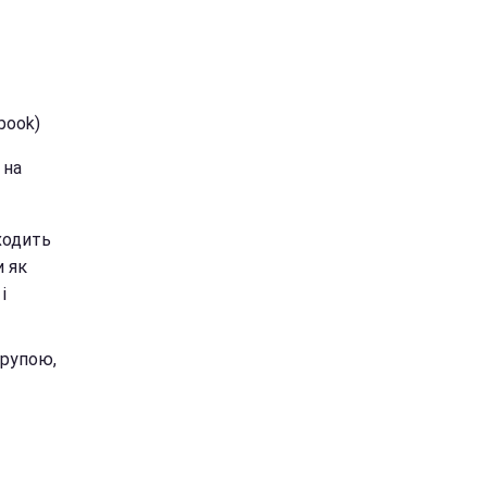
book)
 на
 ходить
и як
і
групою,