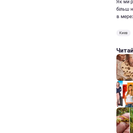
Як ми р
більш 
в мереж
Киев
Чита