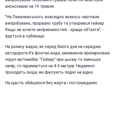
анонсовано на 19 травня.
"На Леваневського, внаслідок якихось чергових
випробувань, прорвало трубу та утворився гейзер.
Якщо не хочете неприємностей - краще об'їхати", -
йдеться в публікації.
На ролику видно, як серед білого дня на середині
автодороги б'є фонтан води, заливаючи припарковані
поруч автомобілі. "Гейзер" при цьому то зменшує
напір, то піднімається на 4-5 метрів. Недалеко
проходять люди, які фіксують подію на відео.
На щастя, обійшлося без жертв і постраждалих.