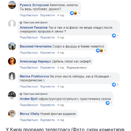
У Києві прорвало теплотрасу (Фото: скрін коментарів