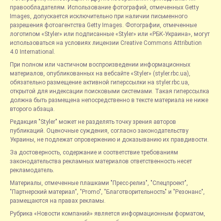
правообладателям. Использование фотографий, отмеченных Getty
Images, допускается исключительно при наличии письменного
разрешения фотоагентства Getty Images. Фотографии, отмеченные
логотипом «Styler» или подписанные «Styler» или «РБК-Украина», могут
использоваться на условиях лицензии Creative Commons Attribution
4.0 International.
При полном или частичном воспроизведении информационных
материалов, опубликованных на вебсайте «Styler» (styler.rbc.ua),
обязательно размещение активной гиперссылки на styler.rbc.ua,
открытой для индексации поисковыми системами. Такая гиперссылка
должна быть размещена непосредственно в тексте материала не ниже
второго абзаца.
Редакция "Styler" может не разделять точку зрения авторов
публикаций. Оценочные суждения, согласно законодательству
Украины, не подлежат опровержению и доказыванию их правдивости.
За достоверность, содержание и соответствие требованиям
законодательства рекламных материалов ответственность несет
рекламодатель.
Материалы, отмеченные плашками "Пресс-релиз", "Спецпроект",
"Партнерский материал", "Promo", "Благотворительность" и "Резонанс",
размещаются на правах рекламы.
Рубрика «Новости компаний» является информационным форматом,