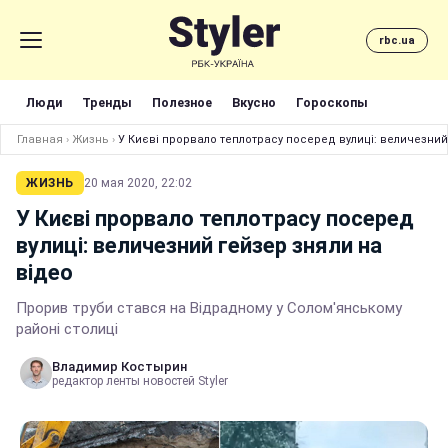
rbc.ua
Люди
Тренды
Полезное
Вкусно
Гороскопы
Главная
›
Жизнь
›
У Києві прорвало теплотрасу посеред вулиці: величезний
ЖИЗНЬ
20 мая 2020, 22:02
У Києві прорвало теплотрасу посеред
вулиці: величезний гейзер зняли на
відео
Прорив труби стався на Відрадному у Солом'янському
районі столиці
Владимир Костырин
редактор ленты новостей Styler