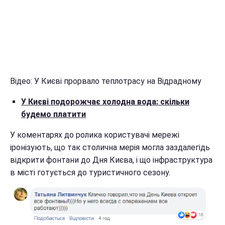
Відео: У Києві прорвало теплотрасу на Відрадному
У Києві подорожчає холодна вода: скільки
будемо платити
У коментарях до ролика користувачі мережі
іронізують, що так столична мерія могла заздалегідь
відкрити фонтани до Дня Києва, і що інфраструктура
в місті готується до туристичного сезону.