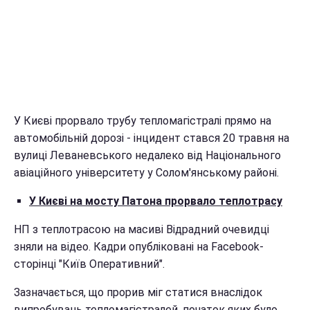
У Києві прорвало трубу тепломагістралі прямо на
автомобільній дорозі - інцидент стався 20 травня на
вулиці Леваневського недалеко від Національного
авіаційного університету у Солом'янському районі.
У Києві на мосту Патона прорвало теплотрасу
НП з теплотрасою на масиві Відрадний очевидці
зняли на відео. Кадри опубліковані на Facebook-
сторінці "Київ Оперативний".
Зазначається, що прорив міг статися внаслідок
випробувань тепломагістралей, початок яких було