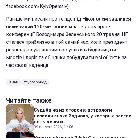
facebook.com/KyivOperativ)
Раніше ми писали про те, що
під Нікополем звалився
величезний 120-метровий міст
в день прес-
конференції Володимира Зеленського 20 травня. НП
сталася приблизно в той самий час, коли президент
розповідав українцям про успіхи в будівництві
мостів і доріг та обіцянки побудувати всі об'єкти за
час своєї каденції.
Киев
трубопровод
Читайте также
Судьба на их стороне: астрологи
назвали знаки Зодиака, у которых всегда
есть деньги
09 августа 2026, 12:06
Вместо обычной "Шубы": этот салат со