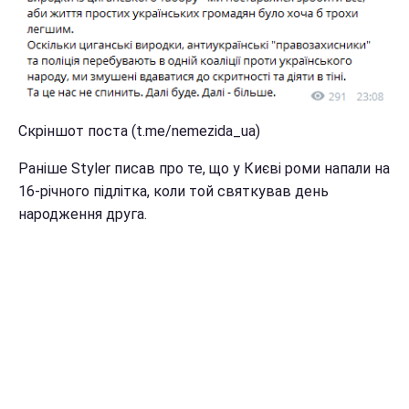
Скріншот поста (t.me/nemezida_ua)
Раніше Styler писав про те, що у Києві роми напали на
16-річного підлітка, коли той святкував день
народження друга.