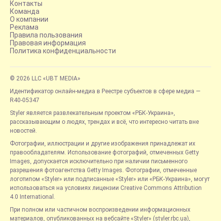
Контакты
Команда
О компании
Реклама
Правила пользования
Правовая информация
Политика конфиденциальности
© 2026 LLC «UBT MEDIA»
Идентификатор онлайн-медиа в Реестре субъектов в сфере медиа —
R40-05347
Styler является развлекательным проектом «РБК-Украина»,
рассказывающим о людях, трендах и всё, что интересно читать вне
новостей.
Фотографии, иллюстрации и другие изображения принадлежат их
правообладателям. Использование фотографий, отмеченных Getty
Images, допускается исключительно при наличии письменного
разрешения фотоагентства Getty Images. Фотографии, отмеченные
логотипом «Styler» или подписанные «Styler» или «РБК-Украина», могут
использоваться на условиях лицензии Creative Commons Attribution
4.0 International.
При полном или частичном воспроизведении информационных
материалов, опубликованных на вебсайте «Styler» (styler.rbc.ua),