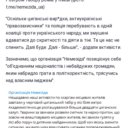
t.me/nemezida_ua)
"Оскільки циганські вир*дки, антиукраїнські
"правозахисники" та поліція перебувають в одній
коаліції проти українського народу, ми змушені
вдаватися до скритності та діяти в тіні. Та це нас не
спинить. Далі буде. Далі - більше", - додали активісти.
Зазначимо, що організація "Немезіда" позиціонує себе
"об'єднанням націоналістів і небайдужих громадян,
яким набридло грати в політкоректність, трясучись
над власним іміджем".