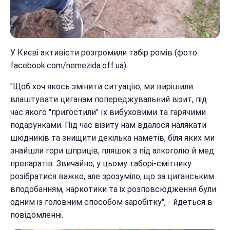
У Києві активісти розгромили табір ромів (фото:
facebook.com/nemezida.off.ua)
"Щоб хоч якось змінити ситуацію, ми вирішили
влаштувати циганам попереджувальний візит, під
час якого "пригостили" їх вибуховими та гарячими
подарунками. Під час візиту нам вдалося налякати
шкідників та знищити декілька наметів, біля яких ми
знайшли гори шприців, пляшок з під алкоголю й мед.
препаратів. Звичайно, у цьому таборі-смітнику
розібратися важко, але зрозуміло, що за циганським
вподобанням, наркотики та іх розповсюдження були
одним із головним способом заробітку", - йдеться в
повідомленні.