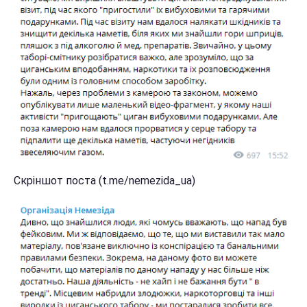
Скріншот поста (t.me/nemezida_ua)