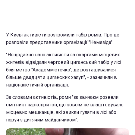
У Києві активісти розгромили табір ромів. Про це
розповіли представники організації "Немезіда".
"Нещодавно наші активісти за скаргами місцевих
жителів відвідали черговий циганський табір у лісі
біля метро "Академмістечко", де розташувалися
більше двадцяти циганских халуп", - зазначили в
націоналістичній організації.
За словами активістів, роми "за звичаєм розвели
смітник і наркопритон, що зовсім не влаштовувало
місцевих мешканців, які звикли гуляти в лісі або
поруч з дитячим майданчиком".