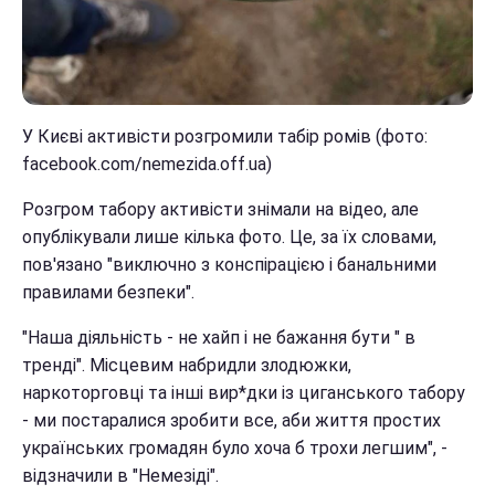
У Києві активісти розгромили табір ромів (фото:
facebook.com/nemezida.off.ua)
Розгром табору активісти знімали на відео, але
опублікували лише кілька фото. Це, за їх словами,
пов'язано "виключно з конспірацією і банальними
правилами безпеки".
"Наша діяльність - не хайп і не бажання бути " в
тренді". Місцевим набридли злодюжки,
наркоторговці та інші вир*дки із циганського табору
- ми постаралися зробити все, аби життя простих
українських громадян було хоча б трохи легшим", -
відзначили в "Немезіді".