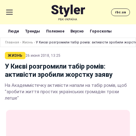
rbc.ua
Люди
Тренды
Полезное
Вкусно
Гороскопы
Главная
›
Жизнь
›
У Києві розгромили табір ромів: активісти зробили жорст
ЖИЗНЬ
26 июня 2018, 13:25
У Києві розгромили табір ромів:
активісти зробили жорстку заяву
На Академмістечку активісти напали на табір ромів, щоб
"зробити життя простих українських громадян трохи
легше"