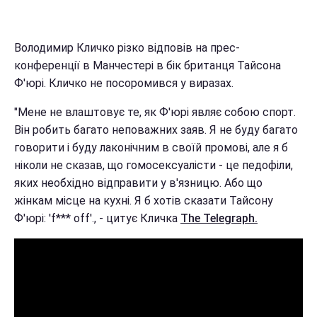
Володимир Кличко різко відповів на прес-
конференції в Манчестері в бік британця Тайсона
Ф'юрі. Кличко не посоромився у виразах.
"Мене не влаштовує те, як Ф'юрі являє собою спорт.
Він робить багато неповажних заяв. Я не буду багато
говорити і буду лаконічним в своїй промові, але я б
ніколи не сказав, що гомосексуалісти - це педофіли,
яких необхідно відправити у в'язницю. Або що
жінкам місце на кухні. Я б хотів сказати Тайсону
Ф'юрі: 'f*** off'., - цитує Кличка
The Telegraph.