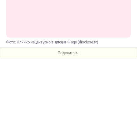
Фото: Кличко нецензурно відповів Ф'юрі (disclose.tv)
Поделиться: