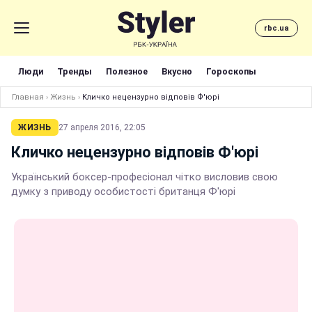
rbc.ua
Люди
Тренды
Полезное
Вкусно
Гороскопы
Главная
›
Жизнь
›
Кличко нецензурно відповів Ф'юрі
ЖИЗНЬ
27 апреля 2016, 22:05
Кличко нецензурно відповів Ф'юрі
Український боксер-професіонал чітко висловив свою
думку з приводу особистості британця Ф'юрі