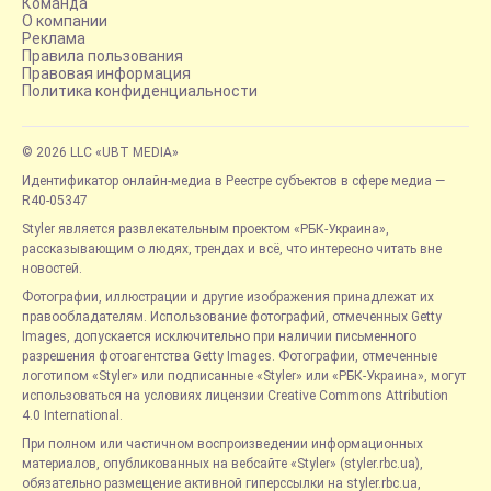
Команда
О компании
Реклама
Правила пользования
Правовая информация
Политика конфиденциальности
© 2026 LLC «UBT MEDIA»
Идентификатор онлайн-медиа в Реестре субъектов в сфере медиа —
R40-05347
Styler является развлекательным проектом «РБК-Украина»,
рассказывающим о людях, трендах и всё, что интересно читать вне
новостей.
Фотографии, иллюстрации и другие изображения принадлежат их
правообладателям. Использование фотографий, отмеченных Getty
Images, допускается исключительно при наличии письменного
разрешения фотоагентства Getty Images. Фотографии, отмеченные
логотипом «Styler» или подписанные «Styler» или «РБК-Украина», могут
использоваться на условиях лицензии Creative Commons Attribution
4.0 International.
При полном или частичном воспроизведении информационных
материалов, опубликованных на вебсайте «Styler» (styler.rbc.ua),
обязательно размещение активной гиперссылки на styler.rbc.ua,