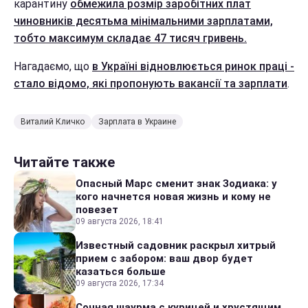
карантину
обмежила розмір заробітних плат
чиновників десятьма мінімальними зарплатами,
тобто максимум складає 47 тисяч гривень.
Нагадаємо, що
в Україні відновлюється ринок праці -
стало відомо, які пропонують вакансії та зарплати
.
Виталий Кличко
Зарплата в Украине
Читайте также
Опасный Марс сменит знак Зодиака: у
кого начнется новая жизнь и кому не
повезет
09 августа 2026, 18:41
Известный садовник раскрыл хитрый
прием с забором: ваш двор будет
казаться больше
09 августа 2026, 17:34
Сочная шаурма с курицей и хрустящим