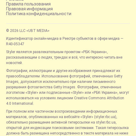
Правила пользования
Правовая информация
Политика конфиденциальности
© 2026 LLC «UBT MEDIA»
Идентификатор онлайн-медиа в Реестре субъектов в сфере медиа —
R40-05347
Styler является развлекательным проектом «РБК-Украина»,
рассказывающим о людях, трендах и всё, что интересно читать вне
новостей.
Фотографии, иллюстрации и другие изображения принадлежат их
правообладателям. Использование фотографий, отмеченных Getty
Images, допускается исключительно при наличии письменного
разрешения фотоагентства Getty Images. Фотографии, отмеченные
логотипом «Styler» или подписанные «Styler» или «РБК-Украина», могут
использоваться на условиях лицензии Creative Commons Attribution
4.0 International.
При полном или частичном воспроизведении информационных
материалов, опубликованных на вебсайте «Styler» (styler.rbc.ua),
обязательно размещение активной гиперссылки на styler.rbc.ua,
открытой для индексации поисковыми системами. Такая гиперссылка
должна быть размещена непосредственно в тексте материала не ниже