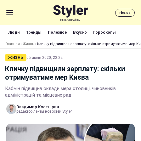
rbc.ua
Люди
Тренды
Полезное
Вкусно
Гороскопы
Главная
›
Жизнь
›
Кличку підвищили зарплату: скільки отримуватиме мер К
ЖИЗНЬ
05 июня 2020, 22:22
Кличку підвищили зарплату: скільки
отримуватиме мер Києва
Кабмін підвищив оклади мера столиці, чиновників
адміністрацій та місцевих рад
Владимир Костырин
редактор ленты новостей Styler