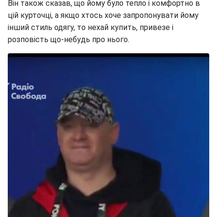
Він також сказав, що йому було тепло і комфортно в
цій курточці, а якщо хтось хоче запропонувати йому
інший стиль одягу, то нехай купить, привезе і
розповість що-небудь про нього.