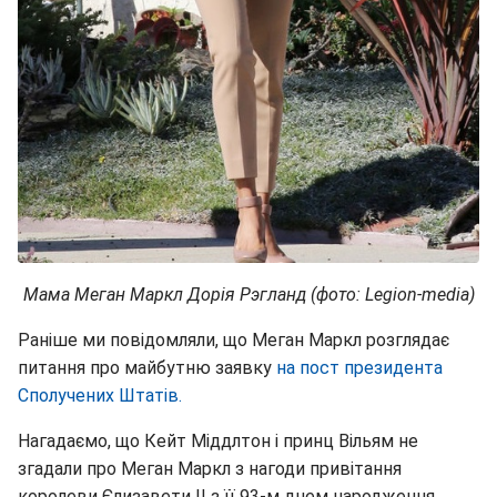
Мама Меган Маркл Дорія Рэгланд (фото: Legion-media)
Раніше ми повідомляли, що Меган Маркл розглядає
питання про майбутню заявку
на пост президента
Сполучених Штатів.
Нагадаємо, що Кейт Міддлтон і принц Вільям не
згадали про Меган Маркл з нагоди привітання
королеви Єлизавети II з її 93-м днем народження.