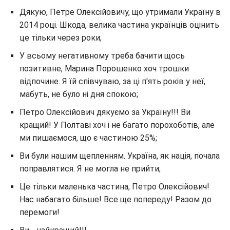
Дякую, Петре Олексійовичу, що утримали Україну в
2014 році. Шкода, велика частина українців оцінить
це тільки через роки;
У всьому негативному треба бачити щось
позитивне, Марина Порошенко хоч трошки
відпочине. Я їй співчуваю, за ці п'ять років у неї,
мабуть, не було ні дня спокою;
Петро Олексійович дякуємо за Україну!!! Ви
кращий! У Полтаві хоч і не багато порохоботів, але
ми пишаємося, що є частиною 25%;
Ви були нашим щепленням. Україна, як нація, почала
поправлятися. Я не могла не прийти;
Це тільки маленька частина, Петро Олексійович!
Нас набагато більше! Все ще попереду! Разом до
перемоги!