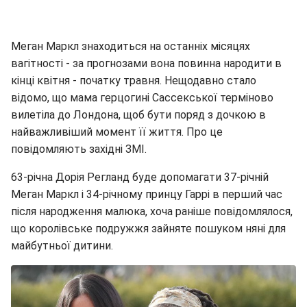
Меган Маркл знаходиться на останніх місяцях
вагітності - за прогнозами вона повинна народити в
кінці квітня - початку травня. Нещодавно стало
відомо, що мама герцогині Сассекської терміново
вилетіла до Лондона, щоб бути поряд з дочкою в
найважливіший момент її життя. Про це
повідомляють західні ЗМІ.
63-річна Дорія Регланд буде допомагати 37-річній
Меган Маркл і 34-річному принцу Гаррі в перший час
після народження малюка, хоча раніше повідомлялося,
що королівське подружжя зайняте пошуком няні для
майбутньої дитини.