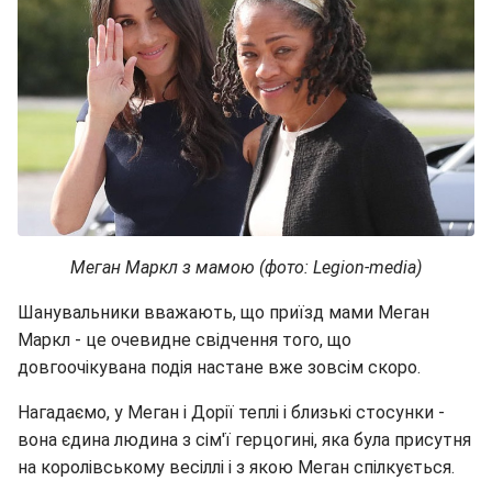
Меган Маркл з мамою (фото: Legion-media)
Шанувальники вважають, що приїзд мами Меган
Маркл - це очевидне свідчення того, що
довгоочікувана подія настане вже зовсім скоро.
Нагадаємо, у Меган і Дорії теплі і близькі стосунки -
вона єдина людина з сім'ї герцогині, яка була присутня
на королівському весіллі і з якою Меган спілкується.