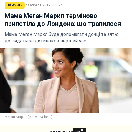
ЖИЗНЬ
23 апреля 2019 · 08:24
Мама Меган Маркл терміново
прилетіла до Лондона: що трапилося
Мама Меган Маркл буде допомагати дочці та зятю
доглядати за дитиною в перший час
Меган Маркл (фото: evoke.ie)