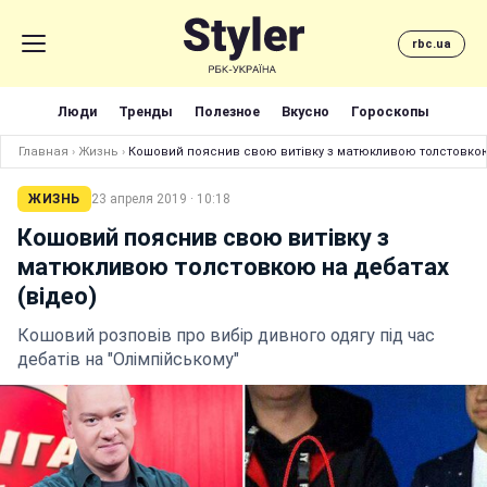
rbc.ua
Люди
Тренды
Полезное
Вкусно
Гороскопы
Главная
›
Жизнь
›
Кошовий пояснив свою витівку з матюкливою толстовкою
ЖИЗНЬ
23 апреля 2019 · 10:18
Кошовий пояснив свою витівку з
матюкливою толстовкою на дебатах
(відео)
Кошовий розповів про вибір дивного одягу під час
дебатів на "Олімпійському"