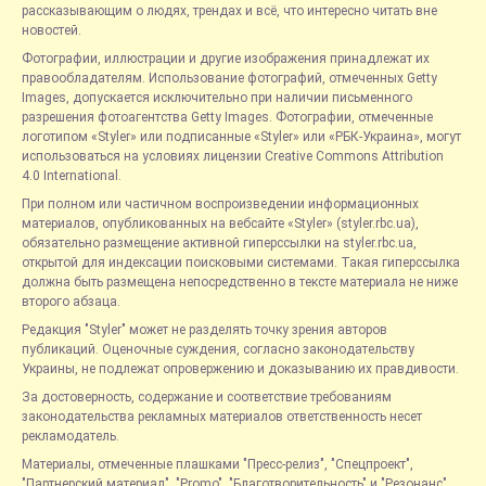
рассказывающим о людях, трендах и всё, что интересно читать вне
новостей.
Фотографии, иллюстрации и другие изображения принадлежат их
правообладателям. Использование фотографий, отмеченных Getty
Images, допускается исключительно при наличии письменного
разрешения фотоагентства Getty Images. Фотографии, отмеченные
логотипом «Styler» или подписанные «Styler» или «РБК-Украина», могут
использоваться на условиях лицензии Creative Commons Attribution
4.0 International.
При полном или частичном воспроизведении информационных
материалов, опубликованных на вебсайте «Styler» (styler.rbc.ua),
обязательно размещение активной гиперссылки на styler.rbc.ua,
открытой для индексации поисковыми системами. Такая гиперссылка
должна быть размещена непосредственно в тексте материала не ниже
второго абзаца.
Редакция "Styler" может не разделять точку зрения авторов
публикаций. Оценочные суждения, согласно законодательству
Украины, не подлежат опровержению и доказыванию их правдивости.
За достоверность, содержание и соответствие требованиям
законодательства рекламных материалов ответственность несет
рекламодатель.
Материалы, отмеченные плашками "Пресс-релиз", "Спецпроект",
"Партнерский материал", "Promo", "Благотворительность" и "Резонанс",