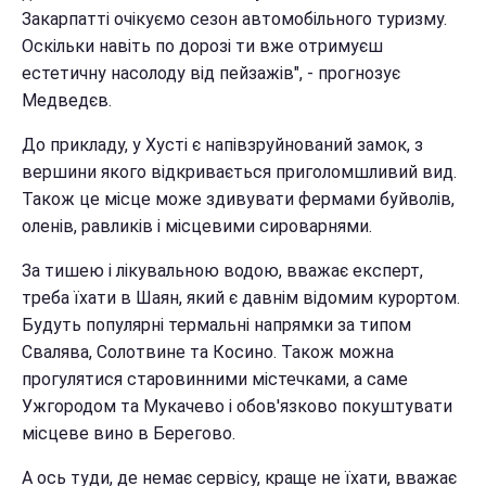
Закарпатті очікуємо сезон автомобільного туризму.
Оскільки навіть по дорозі ти вже отримуєш
естетичну насолоду від пейзажів", - прогнозує
Медведєв.
До прикладу, у Хусті є напівзруйнований замок, з
вершини якого відкривається приголомшливий вид.
Також це місце може здивувати фермами буйволів,
оленів, равликів і місцевими сироварнями.
За тишею і лікувальною водою, вважає експерт,
треба їхати в Шаян, який є давнім відомим курортом.
Будуть популярні термальні напрямки за типом
Свалява, Солотвине та Косино. Також можна
прогулятися старовинними містечками, а саме
Ужгородом та Мукачево і обов'язково покуштувати
місцеве вино в Берегово.
А ось туди, де немає сервісу, краще не їхати, вважає