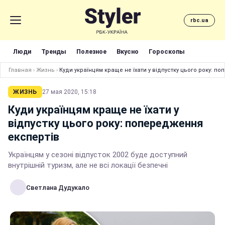
rbc.ua
Люди
Тренды
Полезное
Вкусно
Гороскопы
Главная
›
Жизнь
›
Куди українцям краще не їхати у відпустку цього року: п
ЖИЗНЬ
27 мая 2020, 15:18
Куди українцям краще не їхати у
відпустку цього року: попередження
експертів
Українцям у сезоні відпусток 2002 буде доступний
внутрішній туризм, але не всі локації безпечні
Светлана Дудукало