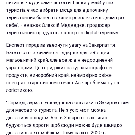
питання - куди саме поїхати. І поки у майбутніх
туристів є час вибрати місця для відпочинку,
туристичний бізнес повинен розповісти людям про
себе", - вважає Олексій Медведєв, продюсер
туристичних продуктів, експерт з digital-туризму.
Експерт порадив звернути увагу на Закарпаття.
Багато хто, звичайно ж відкрив для себе цей
мальовничий край, але все ж він недооцінений
українцями. Це гори, ріки і натуральні крафтові
продукти, виноробний край, неймовірно свіже
повітря і старовинні містечка. Але проблема тут з
логістикою.
"Справді, зараз є ускладнена логістика із Закарпаттям
для масового туриста. Не з усіх міст можна
дістатися поїздом. Але в Закарпатті активно
будуються дороги, щоб сюди можна буде швидко
дістатись автомобілем. Тому на літо 2020 в