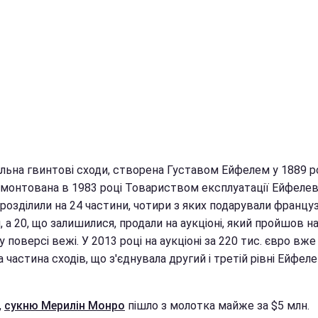
льна гвинтові сходи, створена Густавом Ейфелем у 1889 ро
емонтована в 1983 році Товариством експлуатації Ейфелев
ї розділили на 24 частини, чотири з яких подарували франц
 а 20, що залишилися, продали на аукціоні, який пройшов н
 поверсі вежі. У 2013 році на аукціоні за 220 тис. євро вже
 частина сходів, що з'єднувала другий і третій рівні Ейфел
,
сукню Мерилін Монро
пішло з молотка майже за $5 млн.