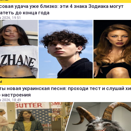
овая удача уже близко: эти 4 знака Зодиака могут
атеть до конца года
а 2026, 19:51
Ы
ты новая украинская песня: проходи тест и слушай х
о настроения
а 2026, 18:49