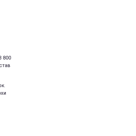
3 800
 став
ок.
рхи