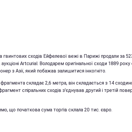
а гвинтових сходів Ейфелевої вежі в Парижі продали за 52
 аукціоні Artcurial. Володарем оригінальної сходи 1889 року
онер з Азії, який побажав залишитися інкогніто.
фрагмента складає 2,6 метра, він складається з 14 сходин
рагмент спіральних сходів з'єднував другий і третій пове
мо, що початкова сума торгів склала 20 тис. євро.