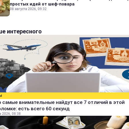
простых идей от шеф-повара
08 августа 2026, 09:32
е интересного
Ы
 самые внимательные найдут все 7 отличий в этой
ломке: есть всего 60 секунд
а 2026, 08:38