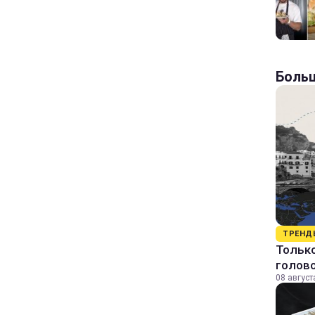
Больш
ТРЕНД
Только
голово
08 август