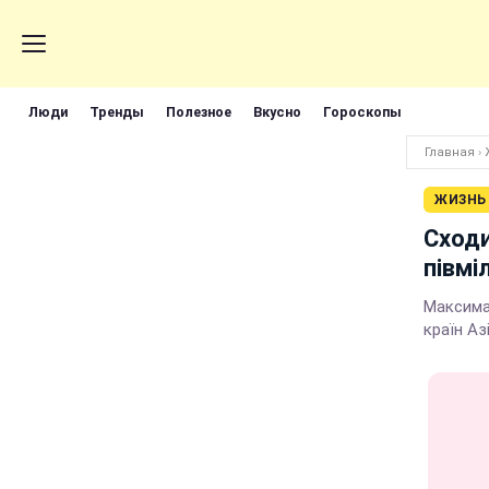
Люди
Тренды
Полезное
Вкусно
Гороскопы
Главная
›
ЖИЗНЬ
Сходи
півмі
Максима
країн Азі