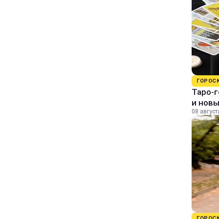
ГОРОС
Таро-г
и нов
08 август
ГОРОС