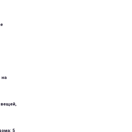
ще
 на
 вещей,
дома: 5