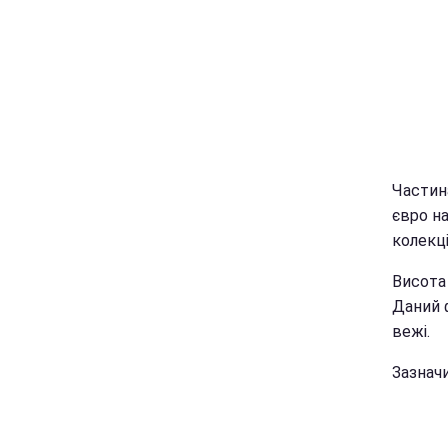
Частин
євро на
колекці
Висота 
Даний ф
вежі.
Зазначи