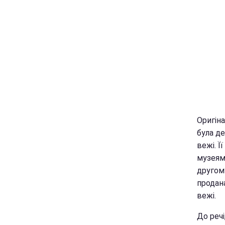
Оригіна
була д
вежі. Ї
музеям,
другому
продана
вежі.
До речі