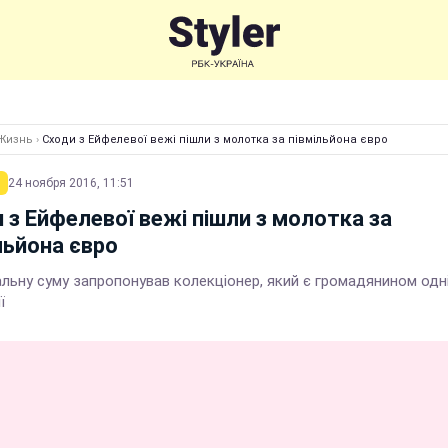
Жизнь
›
Сходи з Ейфелевої вежі пішли з молотка за півмільйона євро
24 ноября 2016, 11:51
 з Ейфелевої вежі пішли з молотка за
льйона євро
льну суму запропонував колекціонер, який є громадянином одні
ї