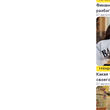
Финанс
разбог
07 август
ТРЕНД
Какая 
своег
07 август