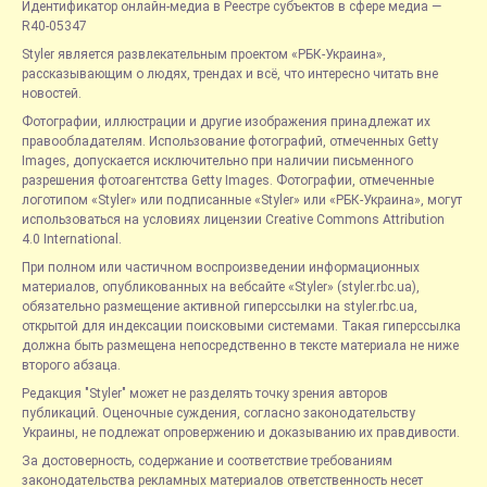
Идентификатор онлайн-медиа в Реестре субъектов в сфере медиа —
R40-05347
Styler является развлекательным проектом «РБК-Украина»,
рассказывающим о людях, трендах и всё, что интересно читать вне
новостей.
Фотографии, иллюстрации и другие изображения принадлежат их
правообладателям. Использование фотографий, отмеченных Getty
Images, допускается исключительно при наличии письменного
разрешения фотоагентства Getty Images. Фотографии, отмеченные
логотипом «Styler» или подписанные «Styler» или «РБК-Украина», могут
использоваться на условиях лицензии Creative Commons Attribution
4.0 International.
При полном или частичном воспроизведении информационных
материалов, опубликованных на вебсайте «Styler» (styler.rbc.ua),
обязательно размещение активной гиперссылки на styler.rbc.ua,
открытой для индексации поисковыми системами. Такая гиперссылка
должна быть размещена непосредственно в тексте материала не ниже
второго абзаца.
Редакция "Styler" может не разделять точку зрения авторов
публикаций. Оценочные суждения, согласно законодательству
Украины, не подлежат опровержению и доказыванию их правдивости.
За достоверность, содержание и соответствие требованиям
законодательства рекламных материалов ответственность несет