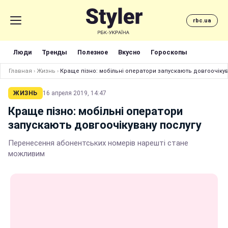
rbc.ua
Люди
Тренды
Полезное
Вкусно
Гороскопы
Главная
›
Жизнь
›
Краще пізно: мобільні оператори запускають довгоочікув
ЖИЗНЬ
16 апреля 2019, 14:47
Краще пізно: мобільні оператори
запускають довгоочікувану послугу
Перенесення абонентських номерів нарешті стане
можливим