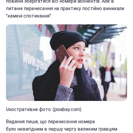
повинні зберігатися всі номери абонентів. Але в
питанні перенесення на практику постійно виникали
"камені спотикання".
Ілюстративне фото: (pixabay.com)
Видання пише, що перенесення номера
було невигідним в першу чергу великим гравцям