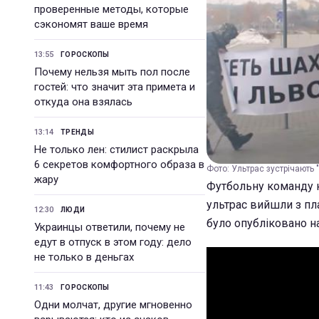
проверенные методы, которые
сэкономят ваше время
13:55
ГОРОСКОПЫ
Почему нельзя мыть пол после
гостей: что значит эта примета и
откуда она взялась
13:14
ТРЕНДЫ
Не только лен: стилист раскрыла
6 секретов комфортного образа в
Фото: Ультрас зустрічають "
жару
Футбольну команду к
ультрас вийшли з пла
12:30
ЛЮДИ
було опубліковано на
Украинцы ответили, почему не
едут в отпуск в этом году: дело
не только в деньгах
11:43
ГОРОСКОПЫ
Одни молчат, другие мгновенно