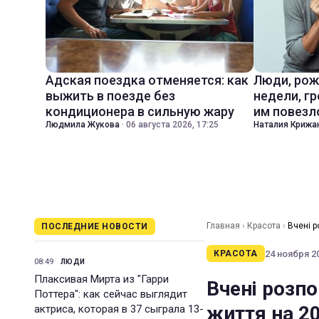
Адская поездка отменяется: как
Люди, рож
выжить в поезде без
недели, гр
кондиционера в сильную жару
им повезл
Людмила Жукова
·
06 августа 2026, 17:25
Наталия Крижа
Главная
›
Красота
›
Вчені р
ПОСЛЕДНИЕ НОВОСТИ
24 ноября 20
КРАСОТА
08:49
ЛЮДИ
Плаксивая Мирта из "Гарри
Вчені розп
Поттера": как сейчас выглядит
життя на 20
актриса, которая в 37 сыграла 13-