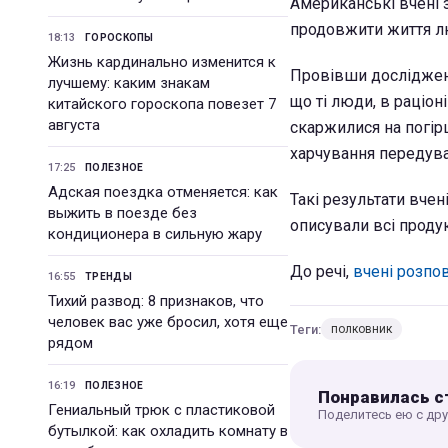
Американські вчені 
продовжити життя лю
18:13
ГОРОСКОПЫ
Жизнь кардинально изменится к
Провівши дослідження
лучшему: каким знакам
що ті люди, в раціон
китайского гороскопа повезет 7
августа
скаржилися на погір
харчування передува
17:25
ПОЛЕЗНОЕ
Адская поездка отменяется: как
Такі результати вчен
выжить в поезде без
описували всі продук
кондиционера в сильную жару
До речі,
вчені розпов
16:55
ТРЕНДЫ
Тихий развод: 8 признаков, что
человек вас уже бросил, хотя еще
Теги:
полковник
рядом
16:19
ПОЛЕЗНОЕ
Понравилась с
Гениальный трюк с пластиковой
Поделитесь ею с др
бутылкой: как охладить комнату в