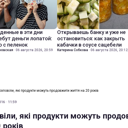
денные в эти дни
Открываешь банку и уже не
ебут деньги лопатой:
остановиться: как закрыть
о с пеленок
кабачки в соусе сацебели
новская
·
06 августа 2026, 20:59
Катерина Собкова
·
06 августа 2026, 20:12
озповіли, які продукти можуть продовжити життя на 20 років
16 · 11:59
овіли, які продукти можуть прод
 років