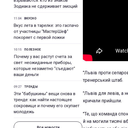
взрываются: кто из знаков
Зодиака не сдерживает эмоций
11:04
ВКУСНО
Вкус лета в тарелке: это гаспачо
от участницы "МастерШеф"
покоряет с первой ложки
10:15
ПОЛЕЗНОЕ
Почему у вас растут счета за
свет: неожиданные приборы,
которые незаметно "съедают"
"Львів проти сепаров
ваши деньги
тренерський штаб.
09:27
ТРЕНДЫ
"Львів для левів, а 
Эти "бабушкины" вещи снова в
тренде: как найти настоящее
кричали прийшли.
сокровище и почему его скупает
молодежь
"Те, що команда спон
й на могили тисячі в
Все новости