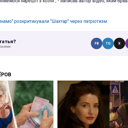
німемося нарешті з колін", - написав автор відео, який брав
инамо" розкритикували "Шахтар" через патріотизм
.
татья?
FB
TG
X
узьями