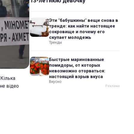
13-летнюю девочку
Эти "бабушкины" вещи снова в
тренде: как найти настоящее
сокровище и почему его
скупает молодежь
Тренды
Быстрые маринованные
помидоры, от которых
невозможно оторваться:
настоящий взрыв вкуса
 Кілька
Вкусно
дне відео