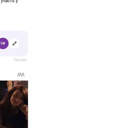
 участь у
🔗
VB