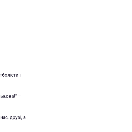
тболісти і
Львова!" –
ас, друзі, а