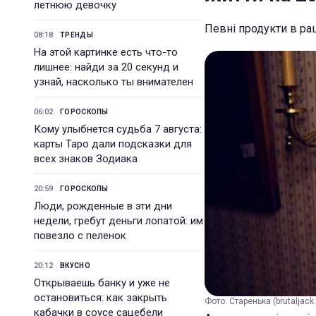
летнюю девочку
Певні продукти в ра
08:18
ТРЕНДЫ
На этой картинке есть что-то
лишнее: найди за 20 секунд и
узнай, насколько ты внимателен
06:02
ГОРОСКОПЫ
Кому улыбнется судьба 7 августа:
карты Таро дали подсказки для
всех знаков Зодиака
20:59
ГОРОСКОПЫ
Люди, рожденные в эти дни
недели, гребут деньги лопатой: им
повезло с пеленок
20:12
ВКУСНО
Открываешь банку и уже не
остановиться: как закрыть
Фото: Старенька (brutaljack.
кабачки в соусе сацебели