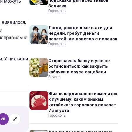
подсказки для всех знаков
ти можуть
Зодиака
Гороскопы
, виявилося,
Люди, рожденные в эти дни
е
недели, гребут деньги
 неправильне
лопатой: им повезло с пеленок
Гороскопы
и. У них вони
Открываешь банку и уже не
остановиться: как закрыть
кабачки в соусе сацебели
Вкусно
Жизнь кардинально изменится
к лучшему: каким знакам
китайского гороскопа повезет
7 августа
Гороскопы
🔗
VB