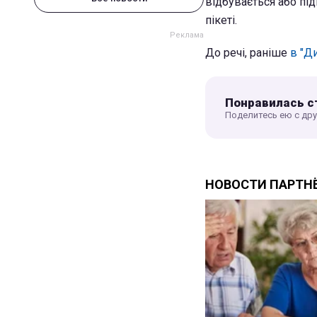
відбувається або під
пікеті.
До речі, раніше
в "Д
Понравилась с
Поделитесь ею с др