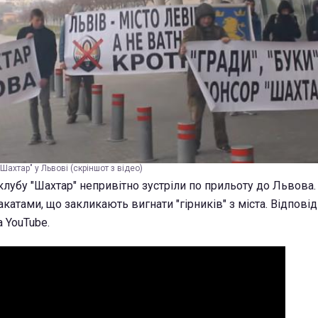
Шахтар" у Львові (скріншот з відео)
лубу "Шахтар" непривітно зустріли по прильоту до Львова.
катами, що закликають вигнати "гірників" з міста. Відпові
 YouTube.