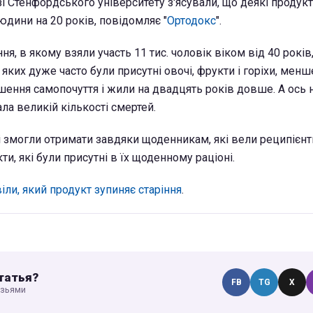
зі Стенфордського університету з'ясували, що деякі продук
дини на 20 років, повідомляє "
Ортодокс
".
, в якому взяли участь 11 тис. чоловік віком від 40 років
і яких дуже часто були присутні овочі, фрукти і горіхи, менш
шення самопочуття і жили на двадцять років довше. А ось
ла великій кількості смертей.
і змогли отримати завдяки щоденникам, які вели реципієнт
ти, які були присутні в їх щоденному раціоні.
іли, який продукт зупиняє старіння
.
татья?
FB
TG
X
узьями