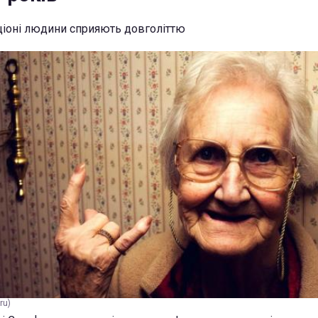
ціоні людини сприяють довголіттю
ru)