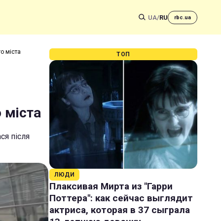
UA
/
RU
rbc.ua
го міста
ТОП
о міста
ся після
ЛЮДИ
Плаксивая Мирта из "Гарри
Поттера": как сейчас выглядит
актриса, которая в 37 сыграла