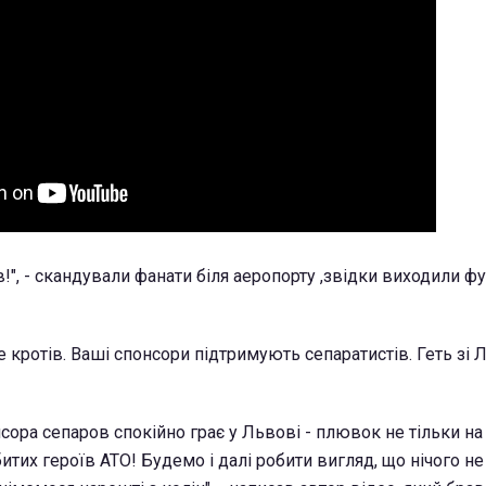
!", - скандували фанати біля аеропорту ,звідки виходили фу
не кротів. Ваші спонсори підтримують сепаратистів. Геть зі 
сора сепаров спокійно грає у Львові - плювок не тільки на н
битих героїв АТО! Будемо і далі робити вигляд, що нічого не