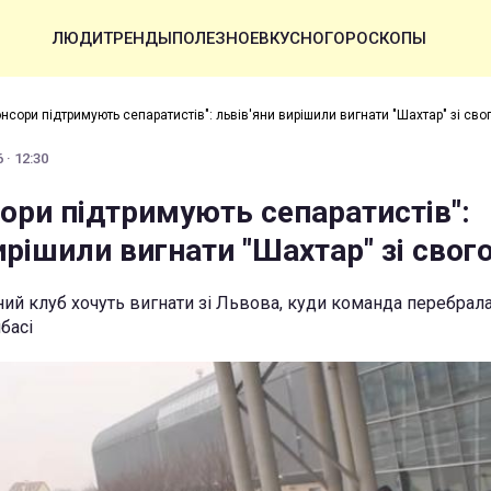
ЛЮДИ
ТРЕНДЫ
ПОЛЕЗНОЕ
ВКУСНО
ГОРОСКОПЫ
нсори підтримують сепаратистів": львів'яни вирішили вигнати "Шахтар" зі сво
 · 12:30
ори підтримують сепаратистів":
ирішили вигнати "Шахтар" зі свог
й клуб хочуть вигнати зі Львова, куди команда перебрала
басі