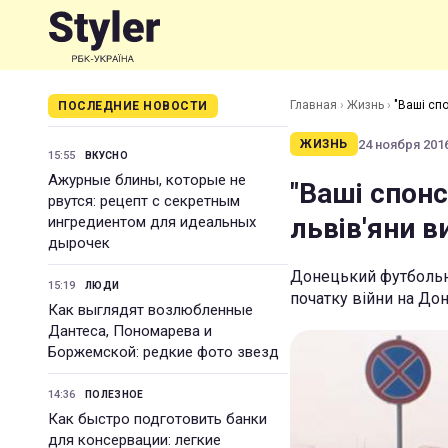
Главная
›
Жизнь
›
"Ваші спо
ПОСЛЕДНИЕ НОВОСТИ
24 ноября 2016
ЖИЗНЬ
15:55
ВКУСНО
Ажурные блины, которые не
"Ваші спонс
рвутся: рецепт с секретным
львів'яни в
ингредиентом для идеальных
дырочек
Донецький футбольни
15:19
ЛЮДИ
початку війни на Дон
Как выглядят возлюбленные
Дантеса, Пономарева и
Боржемской: редкие фото звезд
14:36
ПОЛЕЗНОЕ
Как быстро подготовить банки
для консервации: легкие