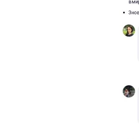
вмир
Знов