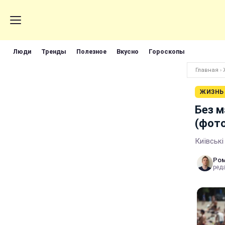
Люди
Тренды
Полезное
Вкусно
Гороскопы
Главная
›
ЖИЗНЬ
Без м
(фото
Київські
Ром
реда