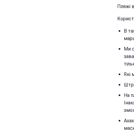
Пляжі в
Корист
В та
марш
Ми с
зава
тіль
Які 
Штра
На п
Інак
змож
Ахах
маск