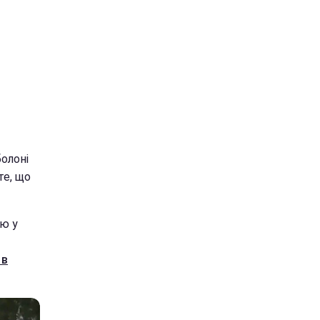
болоні
те, що
ію у
 в