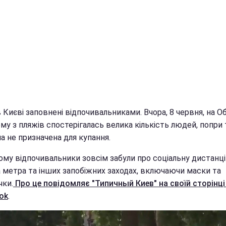
 Києві заповнені відпочивальниками. Вчора, 8 червня, на О
му з пляжів спостерігалась велика кількість людей, попри 
а не призначена для купання.
ому відпочивальники зовсім забули про соціальну дистанц
а метра та інших запобіжних заходах, включаючи маски та
чки.
Про це повідомляє "Типичный Киев" на своїй сторінці
ok
.