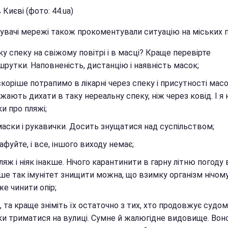
 Києві (фото: 44.ua)
увачі мережі також прокоментували ситуацію на міських 
ку спеку на свіжому повітрі і в масці? Краще перевірте
рутки. Наповненість, дистанцію і наявність масок;
коріше потрапимо в лікарні через спеку і присутності масок
жають дихати в таку нереальну спеку, ніж через ковід. І я 
ки про пляжі;
маски і рукавички. Досить знущатися над суспільством;
фуйте, і все, іншого виходу немає;
ляж і ніяк інакше. Нічого карантинити в гарну літню погоду
ше так імунітет знищити можна, що взимку організм нічом
е чинити опір;
, та краще зніміть їх остаточно з тих, хто продовжує судом
и триматися на вулиці. Сумне й жалюгідне видовище. Вон