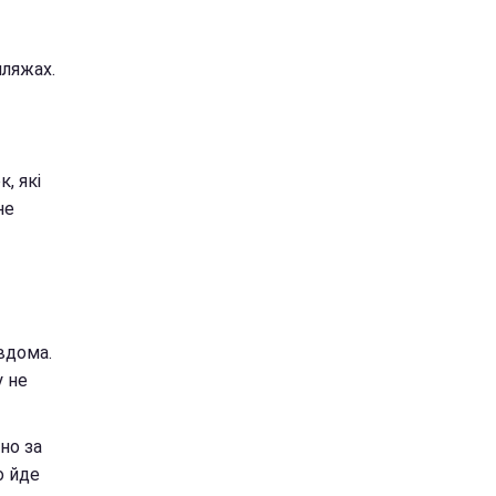
пляжах.
, які
не
 вдома.
у не
но за
о йде