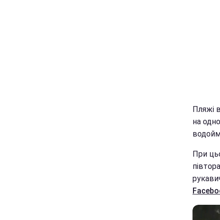
Пляжі в
на одно
водойм
При ць
півтор
рукави
Facebo