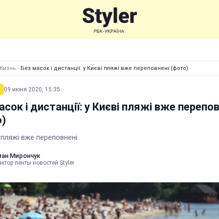
Жизнь
›
Без масок і дистанції: у Києві пляжі вже переповнені (фото)
09 июня 2020, 15:35
асок і дистанції: у Києві пляжі вже перепов
)
 пляжі вже переповнені
ан Мирончук
ктор ленты новостей Styler