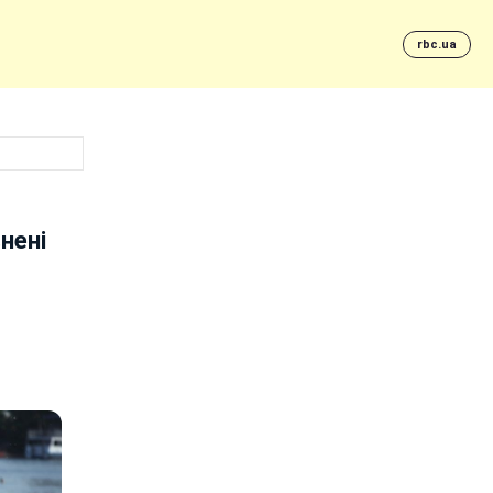
rbc.ua
нені