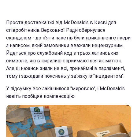
Проста доставка їжі від McDonald's в Києві для
співробітників Верховної Ради обернулася
скандалом - до п'яти пакетів були прикріплені стікери
з написом, який замовники вважали нецензурним.
Йдеться про службовий код з трьох латинських
символів, які в кирилиці сприймаються як матюк.
Але ці нюанси знали не всі, принаймні в парламенті,
тому і зажадали пояснень у зв'язку із "інцидентом".
У підсумку все закінчилося "мировою", і McDonald's
навіть пообіцяв компенсацію.