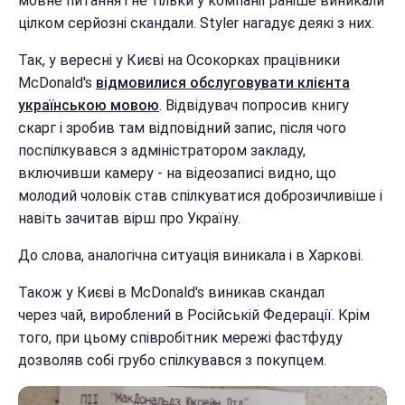
мовне питання і не тільки у компанії раніше виникали
цілком серйозні скандали. Styler нагадує деякі з них.
Так, у вересні у Києві на Осокорках працівники
McDonald's
відмовилися обслуговувати клієнта
українською мовою
. Відвідувач попросив книгу
скарг і зробив там відповідний запис, після чого
поспілкувався з адміністратором закладу,
включивши камеру - на відеозаписі видно, що
молодий чоловік став спілкуватися доброзичливіше і
навіть зачитав вірш про Україну.
До слова, аналогічна ситуація виникала і в Харкові.
Також у Києві в McDonald's виникав скандал
через чай, вироблений в Російській Федерації. Крім
того, при цьому співробітник мережі фастфуду
дозволяв собі грубо спілкувався з покупцем.