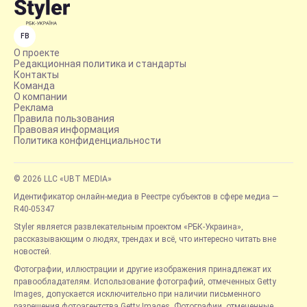
FB
О проекте
Редакционная политика и стандарты
Контакты
Команда
О компании
Реклама
Правила пользования
Правовая информация
Политика конфиденциальности
© 2026 LLC «UBT MEDIA»
Идентификатор онлайн-медиа в Реестре субъектов в сфере медиа —
R40-05347
Styler является развлекательным проектом «РБК-Украина»,
рассказывающим о людях, трендах и всё, что интересно читать вне
новостей.
Фотографии, иллюстрации и другие изображения принадлежат их
правообладателям. Использование фотографий, отмеченных Getty
Images, допускается исключительно при наличии письменного
разрешения фотоагентства Getty Images. Фотографии, отмеченные