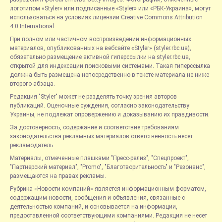
логотипом «Styler» или подписанные «Styler» или «РБК-Украина», могут
использоваться на условиях лицензии Creative Commons Attribution
4.0 International.
При полном или частичном воспроизведении информационных
материалов, опубликованных на вебсайте «Styler» (styler.rbc.ua),
обязательно размещение активной гиперссылки на styler.rbc.ua,
открытой для индексации поисковыми системами. Такая гиперссылка
должна быть размещена непосредственно в тексте материала не ниже
второго абзаца.
Редакция "Styler" может не разделять точку зрения авторов
публикаций. Оценочные суждения, согласно законодательству
Украины, не подлежат опровержению и доказыванию их правдивости.
За достоверность, содержание и соответствие требованиям
законодательства рекламных материалов ответственность несет
рекламодатель.
Материалы, отмеченные плашками "Пресс-релиз", "Спецпроект",
"Партнерский материал", "Promo", "Благотворительность" и "Резонанс",
размещаются на правах рекламы.
Рубрика «Новости компаний» является информационным форматом,
содержащим новости, сообщения и объявления, связанные с
деятельностью компаний, и основывается на информации,
предоставленной соответствующими компаниями. Редакция не несет