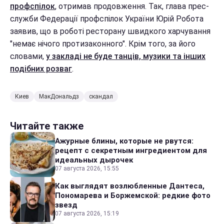
профспілок
, отримав продовження. Так, глава прес-
служби Федерації профспілок України Юрій Робота
заявив, що в роботі ресторану швидкого харчування
"немає нічого протизаконного". Крім того, за його
словами,
у закладі не буде танців, музики та інших
подібних розваг
.
Киев
МакДональдз
скандал
Читайте также
Ажурные блины, которые не рвутся:
рецепт с секретным ингредиентом для
идеальных дырочек
07 августа 2026, 15:55
Как выглядят возлюбленные Дантеса,
Пономарева и Боржемской: редкие фото
звезд
07 августа 2026, 15:19