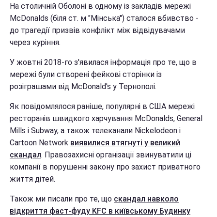
На столичній Оболоні в одному із закладів мережі
McDonalds (біля ст. м "Мінська") сталося вбивство -
до трагедії призвів конфлікт між відвідувачами
через куріння.
У жовтні 2018-го з'явилася інформація про те, що в
мережі були створені фейкові сторінки із
розіграшами від McDonald's у Тернополі.
Як повідомлялося раніше, популярні в США мережі
ресторанів швидкого харчування McDonalds, General
Mills і Subway, а також телеканали Nickelodeon і
Cartoon Network
виявилися втягнуті у великий
скандал
. Правозахисні організації звинуватили ці
компанії в порушенні закону про захист приватного
життя дітей.
Також ми писали про те, що
скандал навколо
відкриття фаст-фуду KFC в київському Будинку