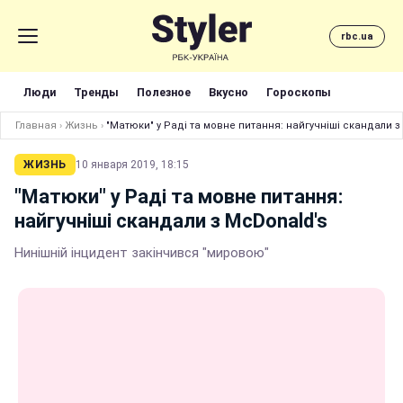
rbc.ua
Люди
Тренды
Полезное
Вкусно
Гороскопы
Главная
›
Жизнь
›
"Матюки" у Раді та мовне питання: найгучніші скандали з
ЖИЗНЬ
10 января 2019, 18:15
"Матюки" у Раді та мовне питання:
найгучніші скандали з McDonald's
Нинішній інцидент закінчився "мировою"