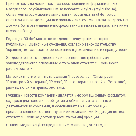
При полном или частичном воспроизведении информационных
материалов, опубликованных на вебсайте «Styler» (styler.rbc.ua),
обязательно размещение активной гиперссылки на styler.rbc.ua,
открытой для индексации поисковыми системами. Такая гиперссылка
должна быть размещена непосредственно в тексте материала не ниже
второго абзаца.
Редакция "Styler" может не разделять точку зрения авторов
публикаций. Оценочные суждения, согласно законодательству
Украины, не подлежат опровержению и доказыванию их правдивости.
За достоверность, содержание и соответствие требованиям
законодательства рекламных материалов ответственность несет
рекламодатель.
Материалы, отмеченные плашками "Пресс-релиз", "Спецпроект",
"Партнерский материал", "Promo", "Благотворительность" и "Резонанс",
размещаются на правах рекламы.
Рубрика «Новости компаний» является информационным форматом,
содержащим новости, сообщения и объявления, связанные с
деятельностью компаний, и основывается на информации,
предоставленной соответствующими компаниями. Редакция не несет
ответственности за достоверность такой информации.
Онлайн-медиа «Styler» предназначено для лиц от 21 года.