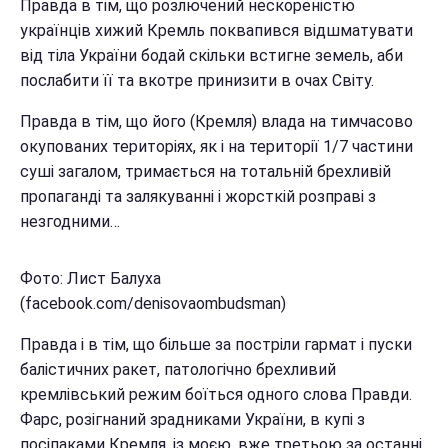
Правда в тім, що розлючений нескореністю
українців хижий Кремль поквапився відшматувати
від тіла України бодай скільки встигне земель, аби
послабити її та вкотре принизити в очах Світу.
Правда в тім, що його (Кремля) влада на тимчасово
окупованих територіях, як і на території 1/7 частини
суші загалом, тримається на тотальній брехливій
пропаганді та залякуванні і жорсткій розправі з
незгодними…
Фото: Лист Балуха
(facebook.com/denisovaombudsman)
Правда і в тім, що більше за постріли гармат і пуски
балістичних ракет, патологічно брехливий
кремлівський режим боїться одного слова Правди.
Фарс, розігнаний зрадниками України, в купі з
посіпаками Кремля, із моєю, вже третьою за останні