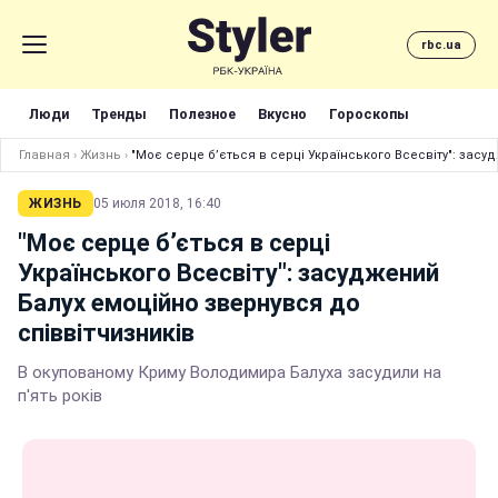
rbc.ua
Люди
Тренды
Полезное
Вкусно
Гороскопы
Главная
›
Жизнь
›
"Моє серце б’ється в серці Українського Всесвіту": засу
ЖИЗНЬ
05 июля 2018, 16:40
"Моє серце б’ється в серці
Українського Всесвіту": засуджений
Балух емоційно звернувся до
співвітчизників
В окупованому Криму Володимира Балуха засудили на
п'ять років