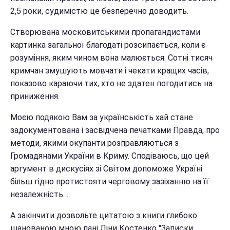
2,5 роки, судимістю це безперечно доводить.
Створювана московитськими пропагандистами
картинка загальної благодаті розсипається, коли є
розуміння, яким чином вона малюється. Сотні тисяч
кримчан змушують мовчати і чекати кращих часів,
показово караючи тих, хто не здатен погодитись на
приниження.
Моєю подякою Вам за українськість хай стане
задокументована і засвідчена печатками Правда, про
методи, якими окупанти розправляються з
Громадянами України в Криму. Сподіваюсь, що цей
аргумент в дискусіях зі Світом допоможе Україні
більш гідно протистояти черговому зазіханню на її
незалежність…
А закінчити дозвольте цитатою з книги глибоко
шанованою мною пані Ліни Костенко "Записки