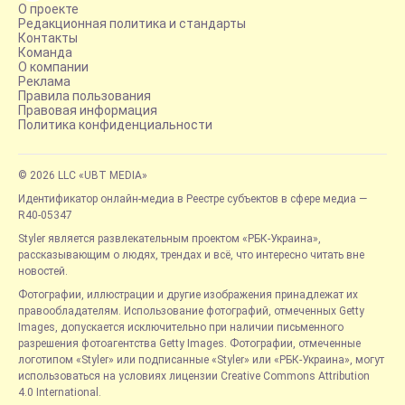
О проекте
Редакционная политика и стандарты
Контакты
Команда
О компании
Реклама
Правила пользования
Правовая информация
Политика конфиденциальности
© 2026 LLC «UBT MEDIA»
Идентификатор онлайн-медиа в Реестре субъектов в сфере медиа —
R40-05347
Styler является развлекательным проектом «РБК-Украина»,
рассказывающим о людях, трендах и всё, что интересно читать вне
новостей.
Фотографии, иллюстрации и другие изображения принадлежат их
правообладателям. Использование фотографий, отмеченных Getty
Images, допускается исключительно при наличии письменного
разрешения фотоагентства Getty Images. Фотографии, отмеченные
логотипом «Styler» или подписанные «Styler» или «РБК-Украина», могут
использоваться на условиях лицензии Creative Commons Attribution
4.0 International.