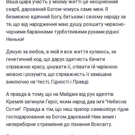
Ваша щира участь у моєму житті це неоціненний
скарб, дарований Богом чомусь саме мені. Я
безмежно вдячний Богу, батькам і своєму народу за
те, що від народження маю душу, розшиту червоно-
чорними барвінками турботливими руками рідної
Неньки!
Дякую за любов, в якій я все життя купаюсь, за
генетичний код, що дарує здатність бачити
справжню красу, цінувати її, співати їй чарівною
мовою і розуміти, що справжність її замішана
виключно на Честі, Гідності і Правді.
А правда в тому, що на Майдані від рук адептів
Кремля загинули Герої, яким народ дав ім’я "Небесна
Сотня". Правда в тім, що наш прапор символізує гідне
господарювання на Богом дарованій Нам землі і
непереборне стремління до пізнання Всесвіту.