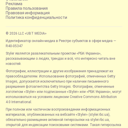
Реклама
Правила пользования
Правовая информация
Политика конфиденциальности
© 2026 LLC «UBT MEDIA»
Идентификатор онлайн-медиа в Реестре субъектов в сфере медиа —
R40-05347
Styler является развлекательным проектом «РБК-Украина»,
рассказывающим о людях, трендах и всё, что интересно читать вне
новостей.
Фотографии, иллюстрации и другие изображения принадлежат их
правообладателям. Использование фотографий, отмеченных Getty
Images, допускается исключительно при наличии письменного
разрешения фотоагентства Getty Images. Фотографии, отмеченные
логотипом «Styler» или подписанные «Styler» или «РБК-Украина», могут
использоваться на условиях лицензии Creative Commons Attribution
4.0 International.
При полном или частичном воспроизведении информационных
материалов, опубликованных на вебсайте «Styler» (styler.rbc.ua),
обязательно размещение активной гиперссылки на styler.rbc.ua,
открытой для индексации поисковыми системами. Такая гиперссылка