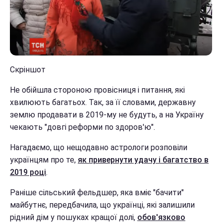
Скріншот
Не обійшла стороною провісниця і питання, які
хвилюють багатьох. Так, за її словами, державну
землю продавати в 2019-му не будуть, а на Україну
чекають "довгі реформи по здоров'ю".
Нагадаємо, що нещодавно астрологи розповіли
українцям про те,
як привернути удачу і багатство в
2019 році
.
Раніше сільський фельдшер, яка вміє "бачити"
майбутнє, передбачила, що українці, які залишили
рідний дім у пошуках кращої долі,
обов'язково