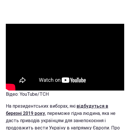
Відео: YouTube/ТСН
На президентських виборах, які
відбудуться в
березні 2019 року
, переможе гідна людина, яка не
дасть приводів українцям для занепокоєння і
продовжить вести Україну в напрямку Європи. Про