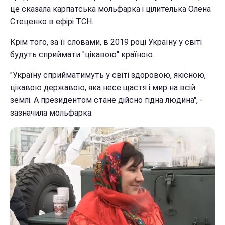
це сказала карпатська мольфарка і цілителька Олена
Стеценко в ефірі ТСН.
Крім того, за її словами, в 2019 році Україну у світі
будуть сприймати "цікавою" країною.
"Україну сприйматимуть у світі здоровою, якісною,
цікавою державою, яка несе щастя і мир на всій
землі. А президентом стане дійсно гідна людина", -
зазначила мольфарка.